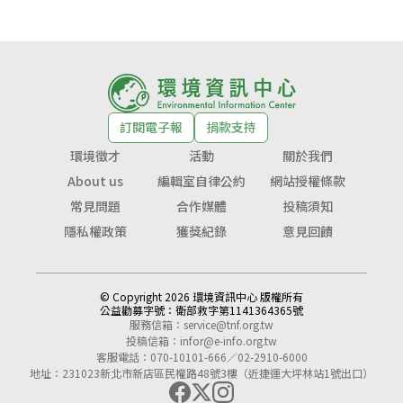
訂閱電子報
捐款支持
環境徵才
活動
關於我們
About us
編輯室自律公約
網站授權條款
常見問題
合作媒體
投稿須知
隱私權政策
獲獎紀錄
意見回饋
© Copyright 2026 環境資訊中心 版權所有
公益勸募字號：
衛部救字第1141364365號
服務信箱：
service@tnf.org.tw
投稿信箱：
infor@e-info.org.tw
客服電話：070-10101-666／02-2910-6000
地址：231023新北市新店區民權路48號3樓（近捷運大坪林站1號出口）