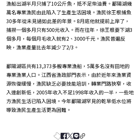
漁船出湖半月只捕了10公斤魚，抵不足柴油費。鄱陽湖幾
萬名專業漁民由此陷入了生產生活困境。漁民徐王根捕魚
30多年從未見過如此差的年景。8月底他就提前上岸了，
捕撈一個多月只有500元收入。而在往年，徐王根要下湖3
個多月，每個月毛收入就有2、3000千元。漁民普遍反
映，漁業產量比去年減少了2/3。
鄱陽湖區共有13,373多艘專業漁船，5萬多名沒有田地的
專業漁業人口。江西省漁政部門表示，由於近年來漁業資
源恢復緩慢，漁民缺乏必要技能培訓，轉業門路狹窄，收
入連創新低，2005年收入不足1998年收入的一半，一些地
方漁民生活已陷入困境。今年鄱陽湖罕見的乾旱低水位將
導致漁民生產生活更為困難。 
