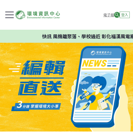
電子報
登入
快訊
風機離聚落、學校過近 彰化福漢風電案