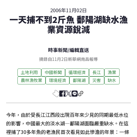
2006年11月02日
一天捕不到2斤魚 鄱陽湖缺水漁
業資源銳減
時事新聞
/
編輯直送
摘錄自11月2日新華網南昌報導
土地利用
中國新聞
循環經濟
長江
漁業
農林漁牧業
環境經濟
鄱陽湖
災害
缺水
今年，由於受長江江西段出現百年來少見的同期最低水位
的影響，中國最大的淡水湖—鄱陽湖面臨嚴重缺水。在這
裡捕了30多年魚的老漁民首次看見如此慘澹的年景：一條