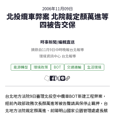
2006年11月09日
北投纜車弊案 北院裁定顏萬進等
四被告交保
時事新聞
/
編輯直送
摘錄自11月9日中時晚報台北報導
環境資訊中心
台北
報導
能源轉型
環境政策
BOT
交通運輸
生活環境
台北地方法院9日審理北投空中纜車BOT新建工程弊案，
經前內政部政務次長顏萬進等被告聲請具保停止羈押，台
北地方法院裁定顏萬進、前陽明山國家公園管理處處長蔡