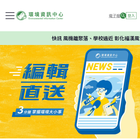
電子報
登入
快訊
風機離聚落、學校過近 彰化福漢風