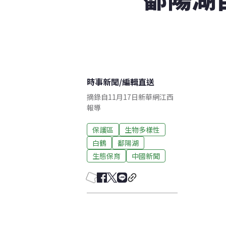
時事新聞
/
編輯直送
摘錄自11月17日新華網江西
報導
保護區
生物多樣性
白鶴
鄱陽湖
生態保育
中國新聞