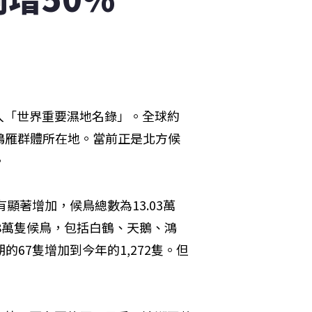
入「世界重要濕地名錄」。全球約
鴻雁群體所在地。當前正是北方候
。
顯著增加，候鳥總數為13.03萬
.48萬隻候鳥，包括白鶴、天鵝、鴻
67隻增加到今年的1,272隻。但