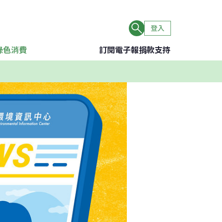
登入
綠色消費
訂閱電子報
捐款支持