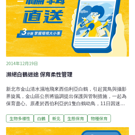
地，透過友善耕作讓作物「地產地銷」，保價收購增加農
民收入，活化休廢耕農地，並增加農民補貼，讓人、鳥、
土地可共生共榮。新北市副市長陳伸賢說，金山倡議強調
農業和生態共生，可讓台灣跟世界接軌，市府保價收購鼓
勵友善耕作，也配合在地小學，將收購農產品做為營養午
餐食材，形成多贏局面。
2014年12月19日
瀕絕白鶴迷途 保育柔性管理
新北市金山清水濕地飛來西伯利亞白鶴，引起賞鳥與攝影
界旋風，金山區公所將協調提出保護與管制措施，一起為
保育盡心。原產於西伯利亞的1隻白鶴幼鳥，11日因迷
途，由彭佳嶼進入清水濕地休息，對於喜愛大自然、愛好
生物多樣性
白鶴
新北
生態保育
物種保育
賞鳥的人相當欣喜。這隻鳥又稱為雪鶴，以水生植物的根
部及莖部，少量蚌、魚、螺等為食。熬夜睡不著覺的邱銘
源表示，終於紙包不住火，透過電視播出與報紙的跟進報