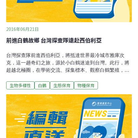
2016年06月21日
前進白鶴故鄉 台灣探查隊遠赴西伯利亞
台灣探查隊前進西伯利亞，將抵達世界最冷城市雅庫次
克，這一趟奇幻之旅，源於小白鶴迷途到台灣。此行，將
超越北極圈，在學術交流、採集標本、觀察白鶴繁殖，都
有特殊意義。台灣西伯利亞探查隊6月20日取道韓國仁
生物多樣性
白鶴
生態保育
物種保育
川、俄羅斯伯力（哈巴羅夫斯克）。晚間8時30分，將前
進目前氣溫只有攝氏7度的雅庫次克，在整補與採購必要
裝備後，還將前進極地的科學研究站。台灣生態工法發展
基金會副執行長邱銘源表示，在緯創人文基金會全額贊助
下，此行要拍攝白鶴的繁殖行為，也要調查西伯利亞棲地
的生態相，兩位台灣的鳥類專家包括台灣大學副教授丁宗
蘇，和台江國家公園黃光瀛博士同行。這次任務是前往世
界盡頭的極地凍原無人區，也將建立台灣與俄羅斯之間，