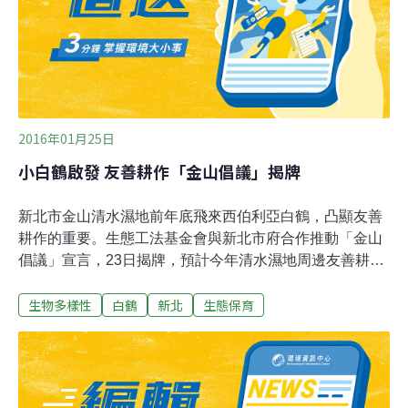
彼此未來鳥類生態與棲地保育的合作。尤其，對於黑面琵
鷺的遷徙路徑與紀錄，將是新的里程碑。由於是台灣第一
支前往極地的團隊，除了事前的地理、氣候資料研究與蒐
集，團隊成員廖仁慧說，也儲備淨水器材，研究地圖，甚
2016年01月25日
小白鶴啟發 友善耕作「金山倡議」揭牌
新北市金山清水濕地前年底飛來西伯利亞白鶴，凸顯友善
耕作的重要。生態工法基金會與新北市府合作推動「金山
倡議」宣言，23日揭牌，預計今年清水濕地周邊友善耕作
環境，將從3.5公頃擴大到10公頃，讓人類與土地、動植物
生物多樣性
白鶴
新北
生態保育
共生共榮。小白鶴2014年12月迷途停留金山清水濕地，曾
面臨人類、車輛、動物驚擾及農藥化肥威脅，因老農黃正
俊細心守護受矚目，農民跟進改採友善耕作農法，希望給
小白鶴更好的棲息環境，生態工法基金會提出「金山倡
議」。「金山倡議」宣言強調凝聚地方共識，不徵收農