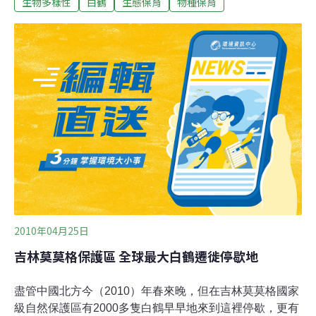
生物多樣性
白鶴
生態保育
物種保育
方、伊朗和印度過冬。近年來，一些白鶴遷徙途中棲息的
重要濕地正日漸枯竭。此外，偷獵等不法行為也威脅到了
白鶴和其他候鳥的生存。為保護數量迅速減少的白鶴，中
國、俄羅斯等白鶴遷徙路線沿途的10多個國家在90年代便
簽署了《關於白鶴保護措施的諒解備忘錄》，共同承諾採
取措施保護這一瀕危物種。在德國伯恩召開的最新一次
《白鶴保護諒解備忘錄》成員國會議上，與會各國的代表
對現有的保護白鶴戰略進行了修訂，制訂了減少捕獵活
動、改善水資源管理和應對氣候變化以保護濕地環境等多
方面的行動計劃，並就如何加強信息交流和知識轉讓、監
測和研究等方面的工作做出了規定。環境規劃署及《養護
移棲物種公約》秘書處呼籲各相關國家加強夥伴
2010年04月25日
吉林莫莫格保護區 全球最大白鶴遷徙停歇地
盡管中國北方今（2010）年春來晚，但在吉林莫莫格國家
級自然保護區有2000多隻白鶴早早地來到這裡停歇，更有