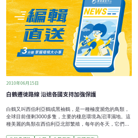
導，人潮開始湧入。他認為，台灣能不能建立一個新的保
育典範，在於公部門的勇於任事，及媒體與民眾的自制。
在20日週末假期以前是關鍵期，盼望公部門柔性管理。金
山區長李偉人說，據專家表示，白鶴應會停留至明年2
月，對現場保護封鎖線、告示牌、及停車場、交通維持暨
定時巡視等措施，區公所會同市府動保處、金山警察分局
中角派出所，積極處理中。
2010年06月15日
白鶴遷徙路線 沿途各國支持加強保護
白鶴又叫西伯利亞鶴或黑袖鶴，是一種極度瀕危的鳥類，
全球目前僅剩3000多隻，主要的棲息環境為沼澤濕地。這
種美麗的鳥類在西伯利亞北部繁殖，每年的冬天，它們沿
3條主要的遷徙路線，飛行近5000公里，最終抵達中國南