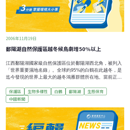
2006年11月19日
鄱陽湖自然保護區越冬候鳥劇增50%以上
江西鄱陽湖國家級自然保護區位於鄱陽湖西北角，被列入
「世界重要濕地名錄」。全球約95%的白鶴在此越冬，是
迄今發現的世界上最大的越冬鴻雁群體所在地。當前正是
北方候鳥越冬時節，目前候鳥數量比去年同期增加了50%
保護區
生物多樣性
白鶴
鄱陽湖
生態保育
以上。2005年同期鄱陽湖國家級自然保護區內候鳥數量比
往年有顯著增加，候鳥總數為13.03萬隻。但2006年截至
中國新聞
11月中旬，自然保護區內聚集了20.48萬隻候鳥，包括白
鶴、天鵝、鴻雁、白額雁等40多種珍稀候鳥，其中白鶴數
量由去年同期的67隻增加到今年的1,272隻。但水位比常
年同期水位低1米多。專家認為，大量候鳥聚集原因有兩