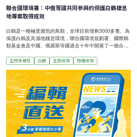
聯合國環境署：中俄等國共同參與的保護白鶴棲息
地專案取得成效
白鶴是一種極度瀕危的鳥類，全球目前僅剩3000多隻。為
保護白鶴及其濕地棲息環境，聯合國環境規劃署、國際鶴
類基金會及中國、俄羅斯等國過去十年中開展了一個合作
專案。環境署2月24日表示，這個專案對於保護歐亞大陸
生物多樣性
白鶴
生態保育
物種保育
的濕地環境、維持白鶴及其他候鳥的種群數量發揮了重要
作用。白鶴又叫西伯利亞鶴或黑袖鶴，主要的棲息環境為
沼澤濕地。這種美麗的鳥類在西伯利亞北部繁殖，每年的
冬天，它們沿東、西兩條主要的遷徙路線，飛越數千公
里，最終抵達中國南方和伊朗過冬。由於棲息環境的減少
以及偷獵等因素，到二十世紀70年代，全世界15種鶴中，
有7種瀕臨滅絕。許多其他種類的水鳥也難逃同樣的噩
運：全球40%的已知水鳥種群數量正在減少，在亞洲這一
比例更高達59%。為保護白鶴等鳥類及其賴以為生的濕地
環境，10年以前，在全球環境基金出資支持下，聯合國環
境規劃署、國際鶴類基金會等合作夥伴啟動了「白鶴濕地