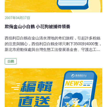
項目」，中國、俄羅斯、伊朗和哈薩克斯坦
2007年04月17日
欺侮金山小白鶴 小花狗被捕待領養
西伯利亞白鶴在金山清水溼地的奇幻旅程，引起許多粉絲
的注意與關心，西伯利亞白鶴全球只剩下3500到4000隻，
新北市府動保處與台灣生態工法發展基金會、守護志工、
鳥友，持續在金山區的棲地，守護小白鶴。近日有野狗闖
白鶴
進棲地騷擾，嚇跑白鶴，並且威脅到白鶴安全，新北市動
保處不敢大意，裝設捕犬籠，等待捕捉野狗。日前，一隻
黑白花色的野狗落網。附近還有4隻野狗虎視耽耽。新北
市府動保防疫處長陳淵泉11日表示，目前野狗安置在三芝
動物之家，將於結紮後開放愛心人士認養。開放平台為：
http://goo.gl/jwBzqm。