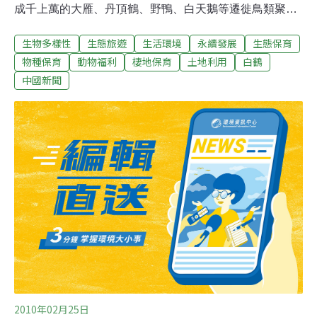
成千上萬的大雁、丹頂鶴、野鴨、白天鵝等遷徙鳥類聚集
在這裡。莫莫格國家級自然保護區是吉林省最大的濕地，
生物多樣性
生態旅遊
生活環境
永續發展
生態保育
總面積14.4萬公頃，其中濕地面積佔80%。由於當地生態
環境的特殊性，蒸發量遠遠超過降水量，乾旱成為莫莫格
物種保育
動物福利
棲地保育
土地利用
白鶴
自然保護區最大的問題。莫莫格保護區管理局局長王洪珠
中國新聞
說：「我們平均每年從嫩江引水近3萬立方米，累計引水
投入已經達到1000萬元左右。隨著當地生態引水工程——
引嫩（江）入白（城）工程的進一步實施，莫莫格濕地還
將進一步擴大。」隨著嫩江水的不斷流入，原先三四百公
頃的水面逐漸擴大到3000多公頃，白鶴停歇數量也逐漸從
七八百隻達到了目前的2700多隻，佔該物種世界種群數量
的70%以上。為了增加白鶴等停歇水鳥的食物供給，莫莫
格保護區已經投資6800多萬元用於植被恢復和鳥類保護工
作，保護區植被覆蓋
2010年02月25日