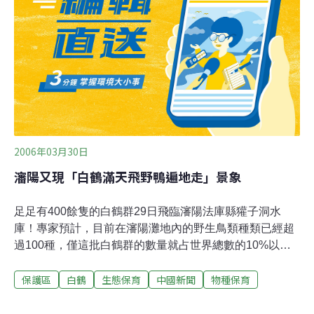
個，除了保護力度加強外，更主要的原因是受周邊湖區乾
旱影響，分散在保護區周邊湖區的候鳥會逐漸向水草相對
豐富的自然保護區內聚集。
2006年03月30日
瀋陽又現「白鶴滿天飛野鴨遍地走」景象
足足有400餘隻的白鶴群29日飛臨瀋陽法庫縣獾子洞水
庫！專家預計，目前在瀋陽灘地內的野生鳥類種類已經超
過100種，僅這批白鶴群的數量就占世界總數的10%以
上！29日，瀋陽市環保局、瀋陽市林業局野生動物保護
保護區
白鶴
生態保育
中國新聞
物種保育
站、法庫縣森林公安分局、遼寧省環保志願者聯合會等多
個部門前往獾子洞水庫。瀋陽理工大學生態研究室副教授
周海翔激表示，在此設立自然保護區時機是成熟的，這些