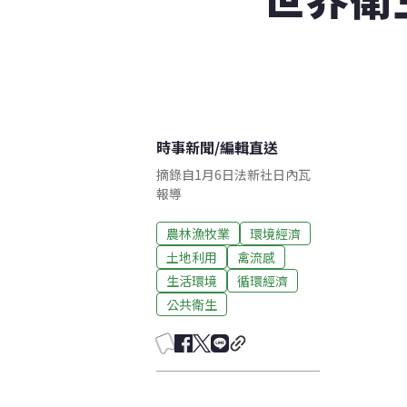
時事新聞
/
編輯直送
摘錄自1月6日法新社日內瓦
報導
農林漁牧業
環境經濟
土地利用
禽流感
生活環境
循環經濟
公共衛生