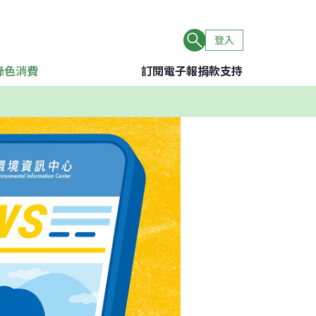
登入
綠色消費
訂閱電子報
捐款支持