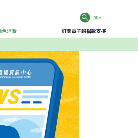
登入
綠色消費
訂閱電子報
捐款支持