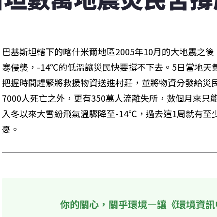
巴基斯坦轄下的喀什米爾地區2005年10月的大地震之
寒侵襲，-14℃的低溫讓災民快要撐不下去。5日當地
把握時間趕緊將救援物資送進村莊，並將物資分發給災民
7000人死亡之外，更有350萬人流離失所，數個月來
入冬以來大雪紛飛氣溫驟降至-14℃，過去這1周就有至
憂。
你的關心，關乎環境—讓《環境資訊