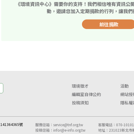
《環境資訊中心》需要你的支持！我們相信唯有資訊公
動，邀請您加入定期捐款的行列，讓我們
前往捐款
環境徵才
活動
編輯室自律公約
網站授
投稿須知
隱私權
41364365號
服務信箱：
service@tnf.org.tw
客服電話：070-10101-
投稿信箱：
infor@e-info.org.tw
地址：231023新北