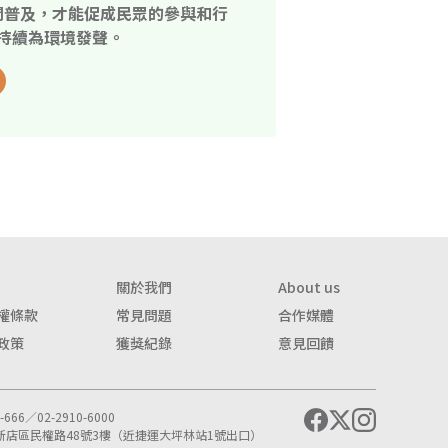
開普及，才能促成民眾的參與和行
持續為環境發聲。
關於我們
About us
權條款
常見問題
合作媒體
政策
獲獎紀錄
意見回饋
666／02-2910-6000
市新店區民權路48號3樓（近捷運大坪林站1號出口）