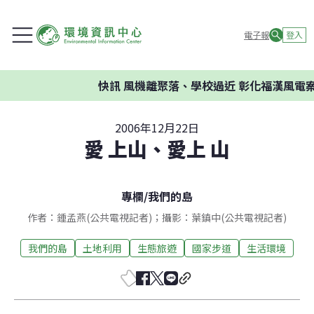
電子報
登入
快訊
風機離聚落、學校過近 彰化福漢風電案環
2006年12月22日
愛 上山、愛上 山
專欄
/
我們的島
作者：鍾孟燕(公共電視記者)；攝影：葉鎮中(公共電視記者)
我們的島
土地利用
生態旅遊
國家步道
生活環境