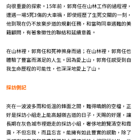
向很重要的探索。15年前，郭育任在山林工作的過程裡，
遭遇一場5死3傷的大車禍，即使經歷了生死交關的一刻，
他到現在仍不放棄步道的規劃任務，和當時同車遇難的美
籍顧問，有著象徵性的聯結和延續意義。
在山林裡，郭育任和死神擦身而過；在山林裡，郭育任也
體驗了豐富而滿足的人生。因為愛上山，郭育任感受到自
我生命歷程的可能性，也深深地愛上了山。
採訪側記
夾在一波波多雨和低溫的鋒面之間，難得晴朗的空檔，正
好是採訪小組走上能高越嶺古道的日子，天賜的好運，讓
長期在灰色城市裡遊走的採訪小組，奢侈地飽覽清空和霞
靄，不但忘我，而且忘言。能擁有如此豐實的感動，除了