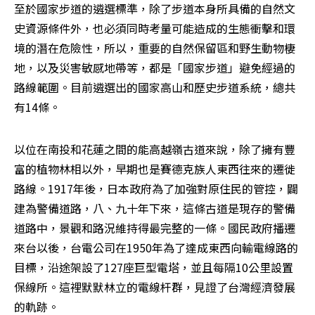
至於國家步道的遴選標準，除了步道本身所具備的自然文
史資源條件外，也必須同時考量可能造成的生態衝擊和環
境的潛在危險性，所以，重要的自然保留區和野生動物棲
地，以及災害敏感地帶等，都是「國家步道」避免經過的
路線範圍。目前遴選出的國家高山和歷史步道系統，總共
有14條。
以位在南投和花蓮之間的能高越嶺古道來說，除了擁有豐
富的植物林相以外，早期也是賽德克族人東西往來的遷徙
路線。1917年後，日本政府為了加強對原住民的管控，闢
建為警備道路，八、九十年下來，這條古道是現存的警備
道路中，景觀和路況維持得最完整的一條。國民政府播遷
來台以後，台電公司在1950年為了達成東西向輸電線路的
目標，沿途架設了127座巨型電塔，並且每隔10公里設置
保線所。這裡默默林立的電線杆群，見證了台灣經濟發展
的軌跡。