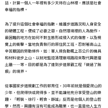
話，計算一個人一年裡有多少天待在山林裡，應該是社會
幸福的指標。
為了提升這個社會幸福的指數，維護步道路況和人身安全
的硬體工程，便成了必要之惡，自然環境裡的人為施作，
最困難的地方在如何不對生態形成侵入式的傷害，以及視
覺上的衝擊。當地負責執行的原住民工班，忍耐著高山上
辛苦艱困的勞動條件，如：單人揹負動輒上百公斤的機具
和材料徒步上山、以就地監控清理崩塌路段來取代興建擋
土牆……等，目的都是為了達到步道景觀工程「做過了無
痕」的境界。
從事國家步道規劃工作的郭育任，30年前就是個愛爬山的
少年，但爬得快或爬得多，並不能讓他充分享受登山的樂
趣，「輕裝、徐行、輕食、靜謐」反而是他個人的登山哲
學，然而，興趣有沒有可能成為職業，也一直是他人生方