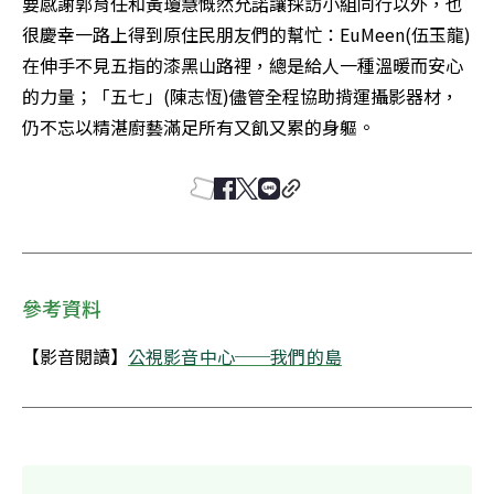
要感謝郭育任和黃瓊慧慨然允諾讓採訪小組同行以外，也
很慶幸一路上得到原住民朋友們的幫忙：EuMeen(伍玉龍)
在伸手不見五指的漆黑山路裡，總是給人一種溫暖而安心
的力量；「五七」(陳志恆)儘管全程協助揹運攝影器材，
仍不忘以精湛廚藝滿足所有又飢又累的身軀。
參考資料
【影音閱讀】
公視影音中心──我們的島