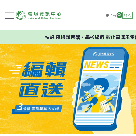
電子報
登入
快訊
風機離聚落、學校過近 彰化福漢風電