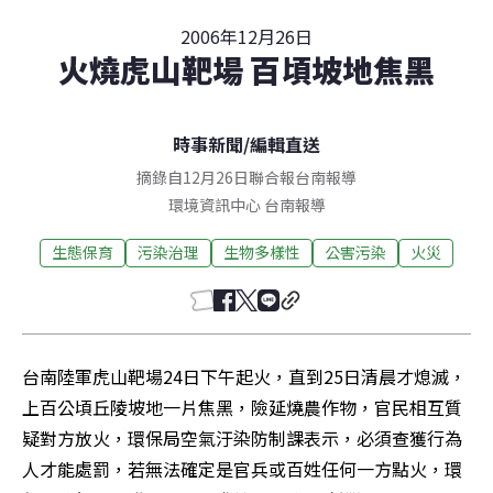
2006年12月26日
火燒虎山靶場 百頃坡地焦黑
時事新聞
/
編輯直送
摘錄自12月26日聯合報台南報導
環境資訊中心
台南
報導
生態保育
污染治理
生物多樣性
公害污染
火災
台南陸軍虎山靶場24日下午起火，直到25日清晨才熄滅，
上百公頃丘陵坡地一片焦黑，險延燒農作物，官民相互質
疑對方放火，環保局空氣汙染防制課表示，必須查獲行為
人才能處罰，若無法確定是官兵或百姓任何一方點火，環