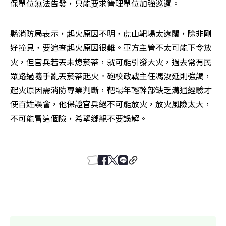
保單位無法告發，只能要求管理單位加強巡邏。
縣消防局表示，起火原因不明，虎山靶場太遼闊，除非剛
好撞見，要追查起火原因很難。軍方主管不太可能下令放
火，但官兵若丟未熄菸蒂，就可能引發大火，過去常有民
眾路過隨手亂丟菸蒂起火。砲校政戰主任馮汝延則強調，
起火原因需消防專業判斷，靶場年輕幹部缺乏溝通經驗才
使百姓誤會，他保證官兵絕不可能放火，放火風險太大，
不可能冒這個險，希望鄉親不要誤解。 
