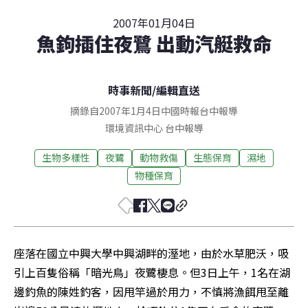
2007年01月04日
魚鉤插住夜鷺 出動汽艇救命
時事新聞
/
編輯直送
摘錄自2007年1月4日中國時報台中報導
環境資訊中心
台中
報導
生物多樣性
夜鷺
動物救傷
生態保育
濕地
物種保育
座落在國立中興大學中興湖畔的溼地，由於水草肥沃，吸
引上百隻俗稱「暗光鳥」夜鷺棲息。但3日上午，1名在湖
邊釣魚的陳姓釣客，因甩竿過於用力，不慎將漁餌甩至離