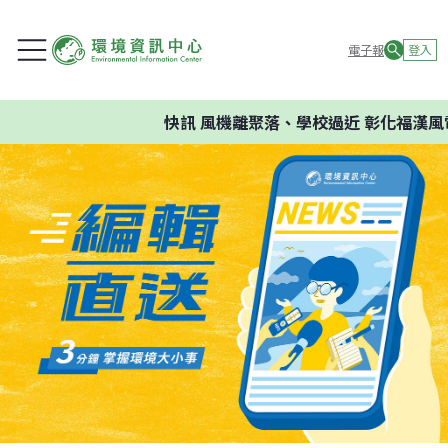
電子報
登入
快訊
風機離聚落、學校過近 彰化福漢風