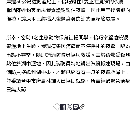
岸邊50公尺遠的溼地上，恰巧鉤住1隻正在覓食的夜鷺。
當時陳姓釣客尚未發覺漁鉤鉤住夜鷺，因此甩竿後隨即向
後拉，讓原本已經插入夜鷺身體的漁鉤更深陷皮膚。
所幸，當時1名生態動物保育社楊同學，恰巧拿望遠鏡觀
察溼地上生態，發現這隻因疼痛而不停掙扎的夜鷺，認為
事態不尋常，隨即請消防隊員協助救援。由於夜鷺受傷地
點位於湖中溼地，因此消防員特地調出汽艇抵達現場，由
消防員搭艇到湖中後，才將已經奄奄一息的夜鷺救岸上，
並委請台中市府農林課人員協助就醫，所幸經過緊急治療
已無大礙。