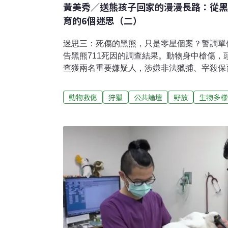
黃美秀／送熊孩子回家的漫漫長路：從黑
育的6個迷思（二）
迷思三：死傷的黑熊，只是零星個案？警調單
告黑熊711死因的調查結果。動物身中槍傷，
查獲兩名重要嫌疑人，涉嫌非法獵捕、宰殺保
交保。如果大家還記得的話，近5年來已知的
黑熊涉及槍擊的意外，其中有3起死亡，另一
動物救傷
狩獵
公共論壇
野放
生物多樣
賣熊掌。由此可見槍獵與黑熊死傷的議題，恐
熊槍擊案情有明朗的調查進展和公開說明，令
會考慮嫌疑人的犯案動機，但在此，我也想幫
害者（黑熊）而言，無論如何，死亡的結局則
如此，就是又少了一隻台灣黑熊。因此，以目
種的保育等級而論，無論是黑熊遭誤殺或非法
都應該設法去遏止這些不必要的死傷持續發生
廣在國人的認同和努力