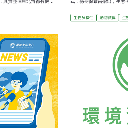
，其實整個東北角都有機會
式，縣長徐耀昌指出，生態
音國小、雙溪區平林農場及
動物保護工作上跨出全新里
遠足農場原生環境還藏有台
錦俊指出，苗栗縣生態保育教
生物多樣性
動物救傷
生
長約10公分，展翅長達60
元，興建猛禽舍、石虎及獼
下山前15分鐘是一天當中最
狗120隻、貓20隻，並提
蝠可在第一時間交由學校進
區、認領養區等設備。第二期
蝠救援時間目前新北市蝙蝠
以新建貓舍100隻收容量與
硐貓村資訊站、金山遠足農
向中央爭取相關經費，以新增
化爐等設備。目前中心收容
頻臨滅絕石虎及2隻落難的