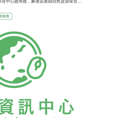
保育中心啟用後，象徵苗栗縣自然資源保育及
程，第二、三期工程會加速進行。農業處長陳
育中心分3期施作，第一期工程經費3159萬
態保育
猴等保育類野生動物收容舍為主，另犬舍收容
供短暫照護場所與規劃醫療美容、認領養諮詢手續
工程也獲行政院農委會補助經費1900萬元，
生命教育多媒體視聽室為主；第三期工程將持續
建犬舍300隻收容量、寵物運動公園及寵物焚
5隻被捕獸夾及高壓電所傷的保育類獼猴、4隻
大冠鷲等。