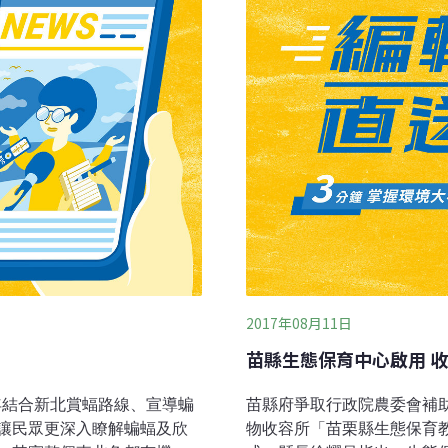
野生動物不需遠赴台北或屏東
，台灣各地都會發生候鳥中
2017年08月11日
苗縣生態保育中心啟用 
今年結合新北賞蝠路線、宣導蝙
苗縣府爭取行政院農委會補
讓民眾更深入瞭解蝙蝠及欣
物收容所「苗栗縣生態保育