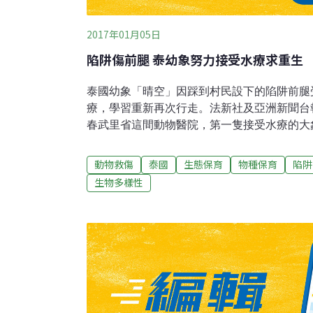
2017年01月05日
陷阱傷前腿 泰幼象努力接受水療求重生
泰國幼象「晴空」因踩到村民設下的陷阱前腿
療，學習重新再次行走。法新社及亞洲新聞台
春武里省這間動物醫院，第一隻接受水療的大
為保護作物設下的陷阱而受傷，進行水療目的
肉。這頭象的傷口已經復原，希望經過更多次
動物救傷
泰國
生態保育
物種保育
陷阱
需要裝上人工腿。
生物多樣性