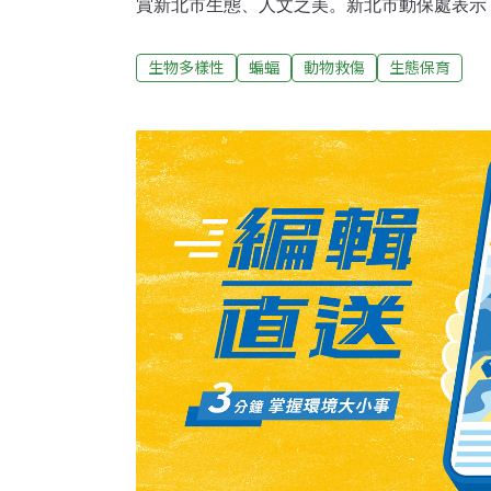
賞新北市生態、人文之美。新北市動保處表示
見到蝙蝠身影，包括瑞芳區蝙蝠洞、五股區德
金山區遠足農場等，都是賞蝠好去處。金山區
生物多樣性
蝙蝠
動物救傷
生態保育
灣特有的葉鼻蝠，因鼻部外觀像葉子而得名，身
至70公分，是台灣最大型食蟲蝠類，每天太陽
適合賞蝠的時段。動保處呼籲，民眾若拾獲蝙
行簡易處置，再後送至動保處救傷，以縮短蝙
救傷站有八里國中、插角國小、德音國小、猴
場、動保處及八間動物之家共14處。