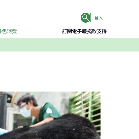
登入
綠色消費
訂閱電子報
捐款支持