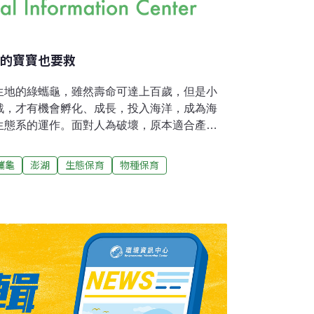
窩的寶寶也要救
生地的綠蠵龜，雖然壽命可達上百歲，但是小
戰，才有機會孵化、成長，投入海洋，成為海
生態系的運作。面對人為破壞，原本適合產卵
更形艱辛，好不容易孵化的小龜，更是珍貴。
補充與報導內文相左的訊息）因此，海龜救傷新解，
蠵龜
澎湖
生態保育
物種保育
救。澎湖縣農漁局委託計畫的研究人員，不但
卵窩。去（2013）年，研究人員在監測海龜
山西側沙灘，救助6隻臍帶口未密合，無法自行
送農委會水產試驗所澎湖海龜救護收容中心救
綠蠵龜，未來期望能回歸海洋，延續族裔。