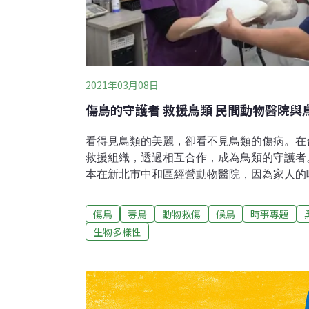
2021年03月08日
傷鳥的守護者 救援鳥類 民間動物醫院與
看得見鳥類的美麗，卻看不見鳥類的傷病。在
救援組織，透過相互合作，成為鳥類的守護者
本在新北市中和區經營動物醫院，因為家人的
金門。金門沒有民間救傷組織，於是在2015
門縣野生動物救援暨保育協會，展開金門野生
傷鳥
毒鳥
動物救傷
候鳥
時事專題
始設立在動物醫院，後來改租古厝營運，現在
生物多樣性
營區，讓軍營變成野生動物救傷站。站內聘有
生動物，其中以鳥類居多。廣大營區除了進行
有時會發生掛網或毒鳥事件。在救傷之外，徐
態教育推廣，呼籲人們認識與愛護身邊的動物
碌著，為前線島嶼，守護野生動物的安全。台