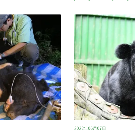
統以外對黑熊的保護亦不容忽
類，必須送往獸醫中心醫
區，其結局某種程度似乎也折
學會人員會利用熱脹冷縮原
育軸」生態廊道計劃、甚至
鴞，不斷累積經驗，已經能
美意。起碼這隻熊告訴我們一
積佔全島約17.5%的中央
一個安全無虞的自然棲所。
相較於南側擁有較大黑熊族
2022年06月07日