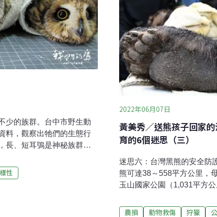
2022年06月07日
不少的族群。台中市野生動
黃美秀／送熊孩子回家的
資料，觀察出牠們的生態行
育的6個迷思（三）
，長、短耳鴞是神秘族群，
大多數為短耳鴞，因為在夜間活
迷思六：台灣黑熊的安全防
容了十多隻短耳鴞，牠們因
樣性
熊可達38～558平方公里，
下送來救傷，成為人類最接
玉山國家公園（1,031平
，不要揮翅受傷，用毛巾包
園外。加上高比例的個體曾
送來救傷的短耳鴞，進行基
尚不足以提供良好的保護效
農損
動物救傷
狩獵
的大眼，相當迷人，觀察牠