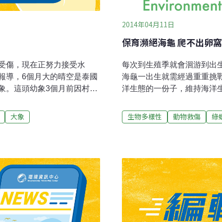
2014年04月11日
保育瀕絕海龜 爬不出卵
受傷，現在正努力接受水
每次到生殖季就會洄游到出
報導，6個月大的晴空是泰國
海龜一出生就需經過重重挑
象。這頭幼象3個月前因村民
洋生態的一份子，維持海洋
是要加強牠前腿萎縮的肌
的棲地減少，母龜上岸產卵
游泳後，牠在逐漸長大後不
（※ 2014.7.7，編輯
大象
生物多樣性
動物救傷
綠
爬不出卵窩的海龜寶寶也要
熟悉每個卵窩所在，並且監測
卵窩的過程，即於望安天台
爬出卵窩的小綠蠵龜，經轉
傷醫護，目前有4隻存活的