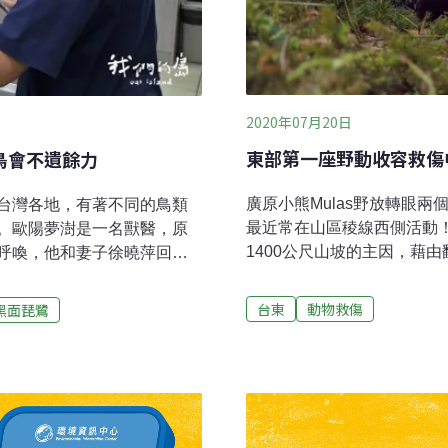
2020年07月20日
東部第一座野動收容救傷
鳥會不遺餘力
廣原小熊Mulas野放轉眼兩
台灣各地，有著不同的鳥類
最近常在山區稜線西側活動！
。歐陽夢澍是一名獸醫，原
1400公尺山坡的主因，藉
呼喚，他和妻子徐曉萍回到
這個家園。然而，在失怙或其
年與獸醫王齡敏，一起成立金
的。根據林務局統計，過去5
動物救傷工作。救傷站一開
台東
動物救傷
黑面琵鷺
救援，其中有304隻救傷個體
則是由金門縣政府提供閒置
此幸運，幕後功臣除了民眾
專職照顧人員，救援各種野
野生動物保育協會即時伸出
醫療，還能提供收容。金門
體。為了完成全國野生動物
曉萍常常走進校園，透過生
金城、林務局長林華慶今（
。在這座營區裡，一群人忙
型野生動物救傷中心，為野
南一家動物醫院，這天來了