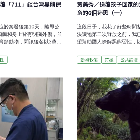
熊「711」談台灣黑熊保
黃美秀／送熊孩子回家的
育的6個迷思（一）
位於案發後第10天，隨即公
這段日子，我花了好些時間整
頭顱和身上皆有明顯外傷，並
決議牠第二次野放之前，我
育類動物，問訊後各以3萬元
望幫助國人瞭解黑熊習性，
紀錄（包括此案），便有4起
沒有在牠第二次野放的工作
起是查獲山老鼠宰殺食用及販
熊類專家，迄今我尚未看到
性
動物救傷
狩獵
公共論壇
怕不容小覷。這是第一次黑
和死亡事件的論述，失真、
人感動。法官辦案時，通常
各政府單位和民間都致力想
動物說聲公道話。因為對受
中學習到助益未來黑熊保育
都是一樣的。對於國人也是
幸（保育進步）。台灣黑熊
前台灣黑熊屬於法定瀕臨絕
為「瀕臨絕種保育類」野生
狩獵，在保育管理上，我們
能從台灣黑熊生態的專業角
。近年來，台灣黑熊保育推
因為我經常雞婆地為熊發聲
不知多好！」只可惜，這是