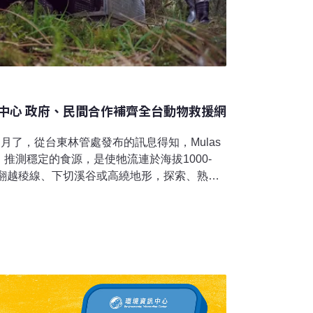
中心 政府、民間合作補齊全台動物救援網
個月了，從台東林管處發布的訊息得知，Mulas
推測穩定的食源，是使牠流連於海拔1000-
由翻越稜線、下切溪谷或高繞地形，探索、熟悉
他原因救傷收容的個體中，Mulas算是幸運
年有576件極度瀕絕保育類野生動物及穿山甲
重返野外。Mulas是其中一隻，而牠之所以如
通報、林務局台東林區管理處受理，還有野灣
援手，讓野生動物救援網能幫助更多傷病個
救援網，野灣理事長綦孟柔、農委會副主委黃
20）日簽署合作協議，共同推動東部第一座大
生動物救援網補齊東部這塊拼圖。未來，花東