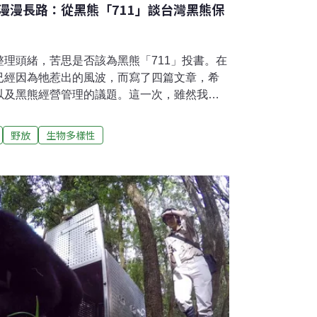
漫漫長路：從黑熊「711」談台灣黑熊保
理頭緒，苦思是否該為黑熊「711」投書。在
已經因為牠惹出的風波，而寫了四篇文章，希
以及黑熊經營管理的議題。這一次，雖然我並
小組名單之內，但身為台灣極冷門少數的野生
任何以熊類生態角度、平實剖析整個黑熊野放
野放
生物多樣性
失焦或個人立場的論述倒是不少。近年來，在
推動台灣黑熊保育之餘，若我們還能從此過程
管理的經驗，那將是不幸（黑熊死亡）中的大
根本不會講話，也沒有選票，但偏偏卻又被列
動物，也是全國備受矚目的焦點動物。若有人
度來為這些動物發聲，或有助釐正視聽之效。
，有時不免遐想「如果台灣黑熊自己會講話，
永遠