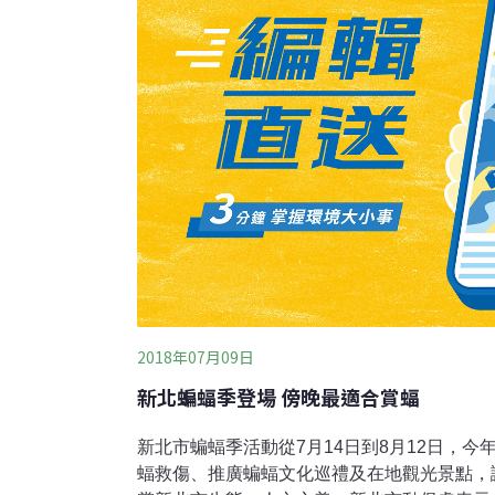
一位貴客，受傷的保育類黑面琵鷺。每年冬天
毒事件，鳥會與保育單位，聯合
2018年07月09日
新北蝙蝠季登場 傍晚最適合賞蝠
新北市蝙蝠季活動從7月14日到8月12日，
蝠救傷、推廣蝙蝠文化巡禮及在地觀光景點，