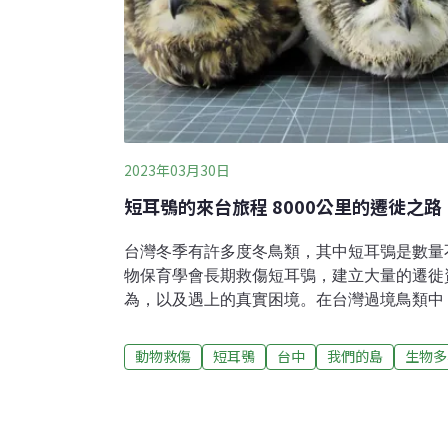
2023年03月30日
短耳鴞的來台旅程 8000公里的遷徙之路
台灣冬季有許多度冬鳥類，其中短耳鴞是數量
物保育學會長期救傷短耳鴞，建立大量的遷徙
為，以及遇上的真實困境。在台灣過境鳥類中
牠們每年約有300～400隻來台度冬，其中
動，很少被發現。台中市野生動物保育學會收
動物救傷
短耳鴞
台中
我們的島
生物多
為飛航安全，在機場被鳥網攔截捕獲，緊急救
近短耳鴞的時刻。檢查時刻為了讓短耳鴞安定
裹保護，被稱為「包春捲」，模樣相當可愛。
本的檢傷程序，確定受傷程度。短耳鴞圓滾滾