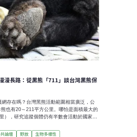
漫漫長路：從黑熊「711」談台灣黑熊保
護網存在嗎？台灣黑熊活動範圍相當廣泛，公
母熊也有20～211平方公里。哪怕是面積最大的
方公里），研究追蹤個體仍有半數會活動於國家公
有陷阱所致傷殘記錄，顯示現行的保護區系統
果。故除了加強保護區的管理之外，保護區系
公共論壇
野放
生物多樣性