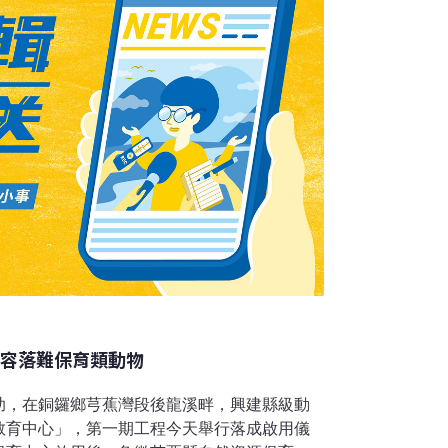
救治，可以和Mulas一樣，就近受到
收容落難保育類動物
助，在銅鑼鄉芎蕉灣段後龍溪畔，興建縣級動
教育中心」，第一期工程今天舉行落成啟用儀