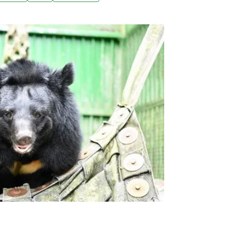
視。黑熊711死亡的地點位於保護區以外地
損了政府於2000年完成劃設的「中央山脈保
近年來「國土生態保育綠色網絡」建置計畫的
個事實：南北綿延長達300公里的保護區、面
山脈保育廊道，似乎無法提供這些移動廣泛的動物
近日的研究也發現，大雪山地區的黑熊族群，
群的玉山國家公園，更可能出現近親交配和遺