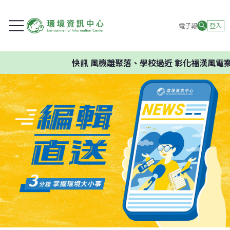
電子報
登入
快訊
風機離聚落、學校過近 彰化福漢風電案