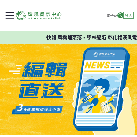
電子報
登入
快訊
風機離聚落、學校過近 彰化福漢風電