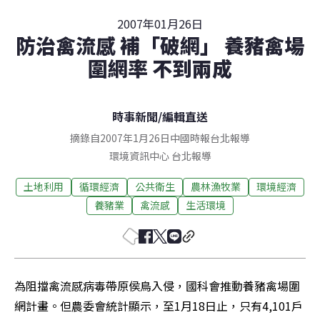
2007年01月26日
防治禽流感 補「破網」 養豬禽場
圍網率 不到兩成
時事新聞
/
編輯直送
摘錄自2007年1月26日中國時報台北報導
環境資訊中心
台北
報導
土地利用
循環經濟
公共衛生
農林漁牧業
環境經濟
養豬業
禽流感
生活環境
為阻擋禽流感病毒帶原侯鳥入侵，國科會推動養豬禽場圍
網計畫。但農委會統計顯示，至1月18日止，只有4,101戶