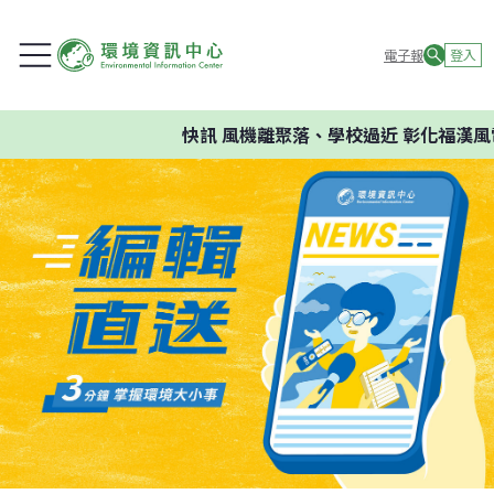
電子報
登入
快訊
風機離聚落、學校過近 彰化福漢風