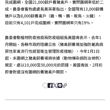
完成圍網，全國21,000餘戶養豬禽戶，實際圍網率低於二
成。農委會畜牧處處長黃英豪指出，全國現有13,000餘養
豬戶以及8,000餘養禽戶（雞、鴨、鵝、鴕鳥、火雞）。
目前只有4,101戶完成圍網，實際圍網率只有19％。
農委會動植物防疫檢疫局防疫組組長黃國青表示，去年1
月開始，各縣市政府陸續公告〈豬禽飼養場加強防範高病
原性家禽流行性感冒衛生管理防疫措施〉，今年1月1日
起，未圍網之豬禽飼養場將依據〈動物傳染病防治條例〉
規定，處以10,000至50,000元的罰鍰。黃國青說，2月初
即會對還沒有圍網的養豬禽戶開罰。