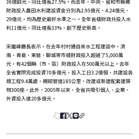
36億餘元，同比增長27.5%。而去年，中央、省和市縣鄉
財政投入農田水利建設資金分別為2.95億元、4.24億元、
29億元，均為歷史最好水準之一。全年省級財政共投入水
利11億元，同比增長33%，創下歷史新高。
宋繼峰廳長表示，在去年村村通自來水工程建設中，濟
南、青島、東營、聊城等市級財政投入超過了5,000萬
元，有42個縣（市、區）財政投入在500萬元以上。去年
全省實際完成投資70多億元，投入工日3.2億個，共建設各
類工程9.4萬處，襯砌管道185公里，改建或新建配套建築
物300座。此外，2005年以來，全省共吸引個人、企業、
外資投入達20多億元。