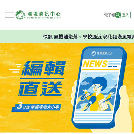
電子報
登入
快訊
風機離聚落、學校過近 彰化福漢風電案