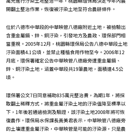
萬元進行汙染土地整治一年，桃園縣環保局決定今年內展
開翻土整治作業，恢復被汙染土地至符合農耕條件。
位於八德市中華段的中華映管八德廠附近土地，被檢驗出
含重金屬鎘、鋅、銅汙染，引發地方及農政、環保部門相
當重視。2005年12月，桃園縣環保局公告八德中華段土地
汙染面積4.1公頃，並禁止種植食用作物至今。2006年12
月底，環保署確定公告中華映管八德廠旁遭重金屬鎘、
鋅、銅汙染土地，涵蓋中華段共19筆農地，面積達4.5公
頃。
環保署公文7日同意補助835萬元整治費，為期1年，將採
取翻土稀釋方式，將重金屬汙染土地的汙染值降至標準以
下，1年後若通過檢測及驗證，該汙染土地2008年將可恢
復農作。環保局水保課長黃美君表示，中華映管八德廠旁
的土壤遭重金屬汙染，中華映管是可能的汙染源，只是農