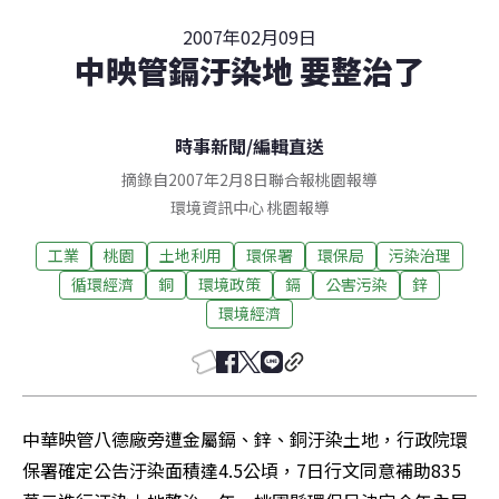
2007年02月09日
中映管鎘汙染地 要整治了
時事新聞
/
編輯直送
摘錄自2007年2月8日聯合報桃園報導
環境資訊中心
桃園
報導
工業
桃園
土地利用
環保署
環保局
污染治理
循環經濟
銅
環境政策
鎘
公害污染
鋅
環境經濟
中華映管八德廠旁遭金屬鎘、鋅、銅汙染土地，行政院環
保署確定公告汙染面積達4.5公頃，7日行文同意補助835