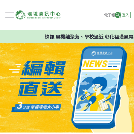
電子報
登入
快訊
風機離聚落、學校過近 彰化福漢風電