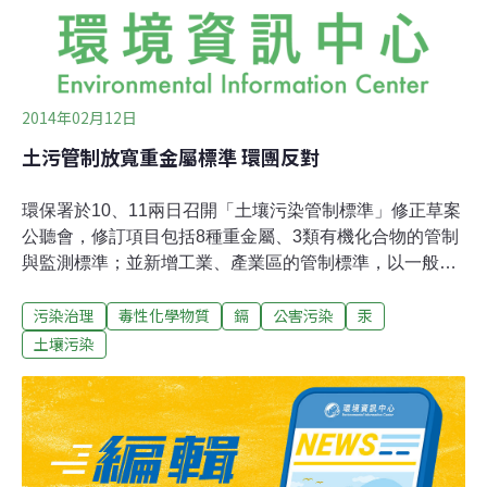
2014年02月12日
土污管制放寬重金屬標準 環團反對
環保署於10、11兩日召開「土壤污染管制標準」修正草案
公聽會，修訂項目包括8種重金屬、3類有機化合物的管制
與監測標準；並新增工業、產業區的管制標準，以一般地
區管制值乘以5倍為通則。此舉引發十幾個民間團體關
污染治理
毒性化學物質
鎘
公害污染
汞
注，認為是放寬了工業區的污染上限，要求環署不能貿
進，至少應在北中南東開公聽會，做更廣泛的討論。此管
土壤污染
制標準由土壤及地下水污染整治基金管理會負責。透過定
期監測，將發生土壤污染的地區分為「污染控制場址」與
「污染整治場址」，藉此確保土地與地下水資源。土基會
此次針對「土壤污染監測標準」第4條與「土壤污染管制
標準」第5條，修增訂8種重金屬、及含氯有機化合物、油