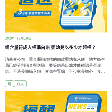
2020年12月18日
鎘含量符成人標準白米 嬰幼兒吃多少才超標？
消基會公布，重金屬鎘超標的四款嬰幼兒米餅，地方衛生
局已經分別稽查與送驗，要等結果出爐才能確認是否違
規。不過長期攝入鎘，會傷害腎臟；不少家長擔心，食藥
署針對嬰幼兒副食品，訂定鎘限量為0.04ppm，但一般米
鎘
白米
0.4ppm，是嬰幼兒的十倍。衛福部次長薛瑞元說：「這個
10公斤重的小孩子，就必須要一天要吃到2500克、2.5公
斤的米才會超量。」17日下午，農委會、衛福部、環保署
聯合舉行記者會，但衛福部第一時間計算錯誤，記者會後
又更正。以世界衛生組織WHO提出的每月容許耐受量來計