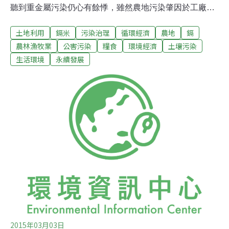
聽到重金屬污染仍心有餘悸，雖然農地污染肇因於工廠廢
水的非法傾倒，但農地工廠的問題仍難分難解。因此，農
土地利用
鎘米
污染治理
循環經濟
農地
鎘
試所投入多年研究農田與鎘污染間的關聯，農試所農化組
副研究員林毓雯博士率領的研究團隊就發現，雖然部分土
農林漁牧業
公害污染
糧食
環境經濟
土壤污染
壤有輕微鎘含量，但只要透過土質改良、品種挑選、農藝
生活環境
永續發展
管理三管齊下，就能大幅度降低農作物的鎘吸收，維持農
田持續耕作的一線生機。鎘米事件37周年 違章工廠問題
難解 農地復耕找出新解方1950年代，日本富士山縣發生
「痛痛病」事件，起初罹病原因不明，只知道患者全身的
關節和脊骨會產生疼痛，嚴重者甚至會骨折。經多年研究
調查後，1968年，日本中央政府厚生省（類似台灣衛福
部，2001年改為為厚生勞動省），確認「痛痛病」肇因於
當地河流神通川受到鄰近的礦場污染，水中重金屬鎘污染
嚴重，長期飲用導致鎘中毒，引發骨
2015年03月03日