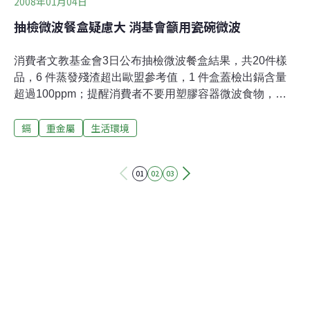
2008年01月04日
抽檢微波餐盒疑慮大 消基會籲用瓷碗微波
消費者文教基金會3日公布抽檢微波餐盒結果，共20件樣
品，6 件蒸發殘渣超出歐盟參考值，1 件盒蓋檢出鎘含量
超過100ppm；提醒消費者不要用塑膠容器微波食物，改
用家中瓷碗。消基會3日召開「微波餐盒檢出重金屬鎘」
鎘
重金屬
生活環境
記者會。消基會董事長程仁宏指出，消基會在2007年10月
到11月間，在大台北地區量販店、超級市場、百貨公司與
生活用品雜貨店購買12件微波便當與8件微波保鮮盒，進
01
02
03
行多種衛生安全檢測。 他說，檢驗結果計有6件樣品超過
歐盟參考值，占30%。歐盟規定一般塑膠材質食品容器，
以不同浸漬液進行蒸發殘渣試驗，其物質總溶出量參考值
為10毫克／100平方公分。其次，消基會的檢測還發現，
有 1件樣品的盒蓋黃色部分檢出超過100ppm的鎘含量（衛
生署「食品器皿、容器、包裝衛生標準」必須是100ppm
以下）。 消基會檢驗委員會委員、師大化學系教授吳家誠
提醒消費者，最好不要使用塑膠容器微波食物，即使標示
可耐高溫