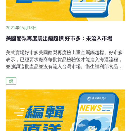
2021年05月18日
美國酪梨再度驗出鎘超標 好市多：未流入市場
美式賣場好市多美國酪梨再度檢出重金屬鎘超標。好市多
表示，已經要求廠商每批貨品檢驗後才能進入海運流程，
並強調這批產品並沒有流入台灣市場。衛生福利部食品藥
物管理署今（18日）公布邊境查驗不合格名單，好市多美
鎘
國酪梨再度檢出重金屬鎘超標，總重3164公斤全數退運或
銷毀，半年內已有5批不合格。食藥署表示，會發文要求
好市多在30天內提出預防改善計畫報告，但若提出報告後
仍發現不合格紀錄，不排除暫停進口。