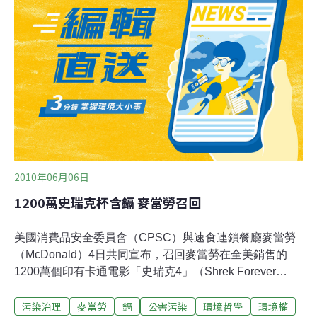
（Occuptional Safety and HealthAdministration, OSHA）
所設定的安全標準」。這項計畫包括敲碎電腦螢幕，而電
腦螢幕可能包含2到5 lbs的鉛。UNICOR從一開始就沒有
在敲碎螢幕的場所監測空氣品質，而在2003年之前的監測
顯示，工人暴露在鎘與鉛的量，遠遠高於法規所允許的限
度。
2010年06月06日
1200萬史瑞克杯含鎘 麥當勞召回
美國消費品安全委員會（CPSC）與速食連鎖餐廳麥當勞
（McDonald）4日共同宣布，召回麥當勞在全美銷售的
1200萬個印有卡通電影「史瑞克4」（Shrek Forever
After）中人物圖案的玻璃杯，因圖案顏料含有毒金屬鎘
污染治理
麥當勞
鎘
公害污染
環境哲學
環境權
（cadmium）。CPSC在今年春季已三度召回含鎘的兒童