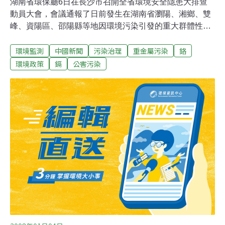
湖南省環保廳6日在長沙市召開全省環境安全隱患大排查
動員大會，會議通報了日前發生在湖南省瀏陽、湘鄉、雙
峰、資陽區、邵陽縣等地因環境污染引發的重大群體性事
件。 會議決定從即日起，在全省範圍內開展環境安全隱患
環境監測
中國新聞
污染治理
重金屬污染
鉻
大排查。湖南省環保廳廳長蔣益民要求全省各級環保局長
充分認識在全省開展環境安全隱患大排查的緊迫性 和必要
環境政策
鎘
公害污染
性，突出排查工作重點，努力做一名合格的環保局長。全
省各市州和各縣(市、區)環保局長近200人參加了這次會
議。 今年以來，湖南省環境污染事故呈高發態勢，相繼發
生瀏陽市湘和化工廠鎘污染事件和原湖南鐵合金廠非法轉
移鉻渣引發的環境污染事件，人民群眾的環境權益 受到侵
害，湖南省環境形勢嚴峻，環境問題已成為影響湖南省社
會穩定的嚴重問題。 這一現狀引起湖南省省委、省政府高
度重視，專門作出了批示。為切實遏制當前 污染反彈勢
頭，保障人民群眾身體健康，確保國慶60周年環境安全和
維護湖南省社會穩定，湖