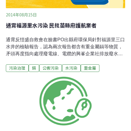
2014年08月15日
通霄福源里水污染 民批苗縣府護航業者
通霄反愷盛自救會在臉書PO出縣府環保局針對福源里三口
水井的檢驗報告，認為兩次報告都含有重金屬鎘等物質，
矛頭再度指向處理廢電線、電纜的興峯企業社排放廢水污
染並質疑縣府公開護航，毒害通霄人。縣府環保局反駁
污染治理
鎘
公害污染
水污染
重金屬
說，去年至今環保署等單位已前往稽查近20次，均未發現
有注入及排放廢水，並無不法；6月更前往興峯上游1、2
公里外的水井採樣，也發現有重金屬鎘等物質，應屬地質
中所存在。業者重申，合法申請設立許可，處理廢電線、
電纜、廢馬達等非有害事業廢棄物，不會造成水源污染；
環保局強調，地下水經檢驗，均未超過地下水污染管制標
準，但不適合飲用。環保署及環保局分別行文經濟部水利
署，評估將福源里納入「無自來水地區供水改善計畫」，
優先編列經費，補助辦理接用自來水。