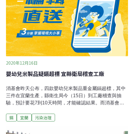
算，其實體重10公斤幼童，若每天吃鎘含量達0.4ppm的
米，吃21克以上的米就會超標。不過食藥署仍強調，當初
訂定的0.4ppm標準，是不分年齡層適用的標準；並強調去
年抽驗600多件市售包裝米，近一半鎘的含量遠低於一般
標準。目前食藥署針對嬰幼兒穀物類輔助食品訂定
0.04ppm的標準，是參照歐盟；但是原料米的鎘限量
0.4ppm，則
2020年12月16日
嬰幼兒米製品疑鎘超標 宜縣衛局稽查工廠
消基會昨天公布，四款嬰幼兒米製品重金屬鎘超標，其中
三件在宜蘭生產，縣衛生局今（15日）到工廠稽查與抽
驗，預計要花7到10天時間，才能確認結果。而消基會公
布的兩件產品，由旺旺集團宜蘭食品公司代工，業者表示
鎘
宜蘭
污染治理
所使用的米由農糧署購入，農委會表示，今年在宜蘭縣抽
驗六件公糧重金屬皆合格，但現行的制度無法回溯到生產
農田。衛生局表示，案件仍在調查中，若違規屬實又不限