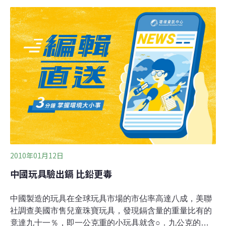
珠寶。CPSC警告消費者立即停止使用這種玻璃杯；麥當
勞表示，下周將在其網站上貼出退款的指示。該公司也召
回加拿大的130萬個杯子。CPSC在召回通知中說，長期
暴露於鎘，會導致不利健康的後果。鎘是致癌物質，也會
引起骨骼軟化和嚴重的腎臟病。史瑞克主題杯顏料中的鎘
可能落到兒童手上，兒童不洗手就把手放入嘴中，鎘可能
進入人體。鎘能製造顏料中的紅色和黃色。這些杯子的顏
料中某種色素含鎘，「非常少量的鎘會從杯子表面脫
落」。CPSC發言人伍佛森未詳細說明，檢驗時從顏料中
脫落鎘的數量，只說稍微超過該委員會目前制定的標準，
但遠低於先
2010年01月12日
中國玩具驗出鎘 比鉛更毒
中國製造的玩具在全球玩具市場的市佔率高達八成，美聯
社調查美國市售兒童珠寶玩具，發現鎘含量的重量比有的
竟達九十一％，即一公克重的小玩具就含○．九公克的