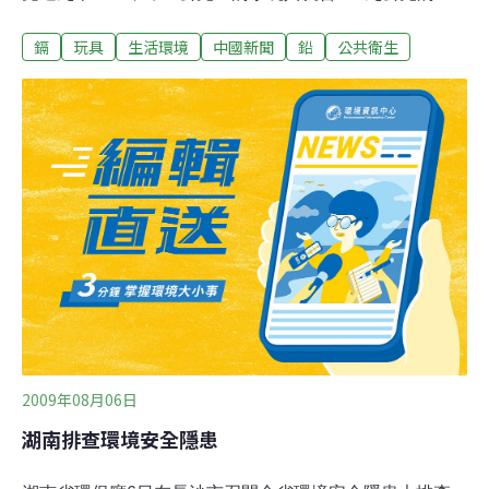
鎘。鎘是已知致癌物，多半在提煉鉛時產生，主要用於鎳
鎘
玩具
生活環境
中國新聞
鉛
公共衛生
鎘電池、塗料、電鍍和塑膠穩定劑，進入人體會囤積在腎
臟。在美國疾病防治局的兩百七十五種最毒環境毒物中排
名第七，孩童只要常吸吮、啃咬鎘含量高的玩具就會吸收
到鎘。哈佛大學公共衛生學院教授萊特近期研究顯示，由
於環境中接觸到鎘的機會增加，讓孩童更可能出現學習障
礙；辛辛那提大學醫學院的陳艾敏（譯音）研究指出，鎘
阻礙孩童智商發展的影響更甚於鉛。林口長庚醫院臨床毒
物科主任林杰樑指出，長期低劑量的鎘暴露會傷及腎小
管，導致鈣質無法吸收，鈣質一直流失就會產生骨病變，
最有名的就是「痛痛病」，亦即骨軟化症，患者成天叫
痛。當腎小管持續受損，最後則會造成尿毒症，提高洗腎
風險。鎘也可能增加罹患攝護腺癌以及肺癌的風險。值得
注意的
2009年08月06日
湖南排查環境安全隱患