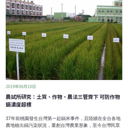
期改正，將處3萬到300萬元罰鍰。不過其中兩件產品由旺
旺集團宜蘭食品公司代工，業者表示使用的是國產米，由
農糧署購入，下午農委會說明，今年在宜蘭縣抽驗6件公
糧，重金屬皆符合規定，但若要進一步釐清，就現行制度
來看，由農民繳交的公糧難以追溯回確切生產的農田。農
委會強調，以公糧來製作一般產品，應無重金屬超標問
題，今年檢驗合格率高達98.5%，但若要製作標準更嚴格
的嬰幼兒食品，業者可與農糧署聯繫，可媒合更適合的生
產者。
2019年06月10日
農試所研究：土質、作物、農法三管齊下 可防作物
鎘濃度超標
37年前桃園發生台灣第一起鎘米事件，且陸續在全台各地
農地檢出鎘污染狀況，重創台灣農業形象，至今台灣民眾