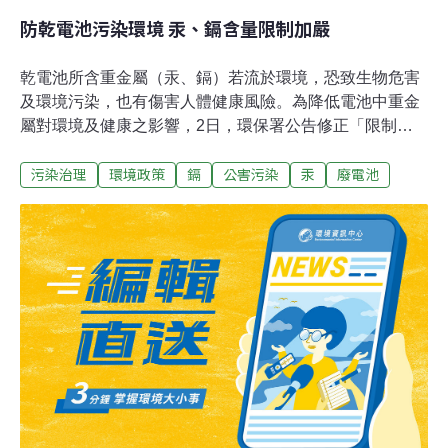
防乾電池污染環境 汞、鎘含量限制加嚴
乾電池所含重金屬（汞、鎘）若流於環境，恐致生物危害
及環境污染，也有傷害人體健康風險。為降低電池中重金
屬對環境及健康之影響，2日，環保署公告修正「限制乾
電池製造、輸入及販賣」，自2016年1月1日起，筒狀電池
污染治理
環境政策
鎘
公害污染
汞
廢電池
之汞含量限值加嚴至1ppm（百萬分之一）以下、新增鎘含
量限值為20 ppm，並自2017年1月1日起管制鈕扣型電池
之汞含量及鎘含量。環署此舉為呼應國際「延伸製造者責
任制（extended producer responsibility，簡稱EPR）」
潮流，依《廢棄物清理法》第21條，於2006年開始管制乾
電池之重金屬含量。規定乾電池之製造及輸入業者，應先
檢驗乾電池內之重金屬含量，並向環保機關申請取得乾電
池汞含量確認文件後，才能製造或輸入。該署源頭管理乾
電池之重金屬，可減少未回收之廢乾電池隨垃圾焚化處理
產生之重金屬污染，亦可減少回收之廢乾電池中回收材質
之重金屬含量，以利資源回收再利用。參考