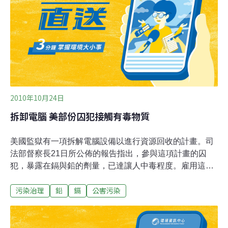
品、火炸藥這3項有機化合物等管制標準，並採取分區管
制，區分為一般地區、農地、工業區三種。在有機化合物
方面，增訂的17項包括含氯有機化合物、油品與火炸藥。
其中含氯有機化合物原本只在地下水的範圍作管制，此次
首次納入土壤污染。油品則以土壤污染超標的加油
2010年10月24日
拆卸電腦 美部份囚犯接觸有毒物質
美國監獄有一項拆解電腦設備以進行資源回收的計畫。司
法部督察長21日所公佈的報告指出，參與這項計畫的囚
犯，暴露在鎘與鉛的劑量，已達讓人中毒程度。雇用這些
囚犯的公營公司稱為UNICOR，報告指出，該公司並未替
污染治理
鉛
鎘
公害污染
1997年開始實施的這項計畫設定安全標準；一旦問題被發
現，官方對問題的修正反應也慢吞吞。督察長范恩
（Glenn Fine）在報告中說：「若干監獄的職員與人犯，
曝露在鎘與鉛的程度，已超過職業安全與健康管理局