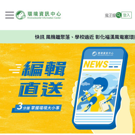
電子報
登入
快訊
風機離聚落、學校過近 彰化福漢風電案環