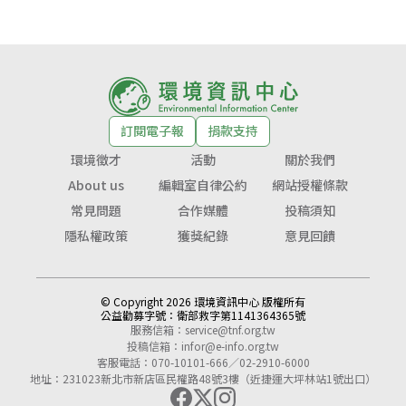
訂閱電子報
捐款支持
環境徵才
活動
關於我們
About us
編輯室自律公約
網站授權條款
常見問題
合作媒體
投稿須知
隱私權政策
獲獎紀錄
意見回饋
© Copyright 2026 環境資訊中心 版權所有
公益勸募字號：
衛部救字第1141364365號
服務信箱：
service@tnf.org.tw
投稿信箱：
infor@e-info.org.tw
客服電話：070-10101-666／02-2910-6000
地址：231023新北市新店區民權路48號3樓（近捷運大坪林站1號出口）