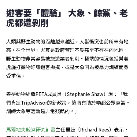
遊客要「體驗」 大象、鯨鯊、老
虎都遭剝削
人類與野生動物的距離越來越近，人獸衝突也前所未有地
高。在全世界，尤其是政府管理不妥甚至不存在的地區，
野生動物非常容易被旅遊業者剝削。極端的情況包括幫老
虎施打藥物好讓遊客撫摸，或是大象因為被暴力訓練而身
受重傷。
善待動物組織PETA成員肖（Stephanie Shaw）說：「我
們肯定TripAdvisor的新政策，這將有助於喚起公眾意識。
訓練大象等活動是非常殘酷的。」
馬爾地夫鯨鯊研究計畫
主任里茲（Richard Rees）表示，