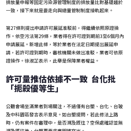
排放量申報等固定污染源管理制度的排放量比對基礎趨於
一致，接下來就是要走向與總量管制制度接軌起來。
第27條則提出申請許可展延准駁前，得繼續依照原證操
作。依空污法第29條，業者得在許可證到期前3至6個月內
申請展延。新增此條，等於業者在法定日期提出展延申
請，若許可證到期時，審核機關未做出准駁，業者可依原
證操作。徐淑芷表示，此舉是保障業者權益。
許可量推估依據不一致  台化批
「扼殺優等生」
公聽會場坐滿業者到場關注，不過僅有台塑、台化、台玻
及中科園區發言表示意見。如台塑提問，若此修法上路
時，仍有案件在審理中，是否溯及既往？空保處確認並無
溯及既往後，台塑更要求應明確寫出。