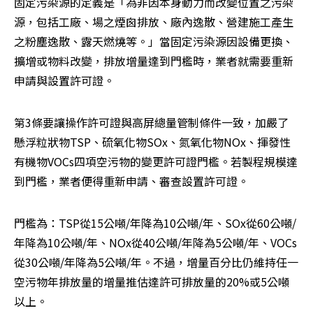
固定污染源的定義是「為非因本身動力而改變位置之污染
源，包括工廠、場之煙囪排放、廠內逸散、營建施工產生
之粉塵逸散、露天燃燒等。」當固定污染源因設備更換、
擴增或物料改變，排放增量達到門檻時，業者就需要重新
申請與設置許可證。
第3條要讓操作許可證與高屏總量管制條件一致，加嚴了
懸浮粒狀物TSP、硫氧化物SOx、氮氧化物NOx、揮發性
有機物VOCs四項空污物的變更許可證門檻。若製程規模達
到門檻，業者便得重新申請、審查設置許可證。
門檻為：TSP從15公噸/年降為10公噸/年、SOx從60公噸/
年降為10公噸/年、NOx從40公噸/年降為5公噸/年、VOCs
從30公噸/年降為5公噸/年。不過，增量百分比仍維持任一
空污物年排放量的增量推估達許可排放量的20%或5公噸
以上。