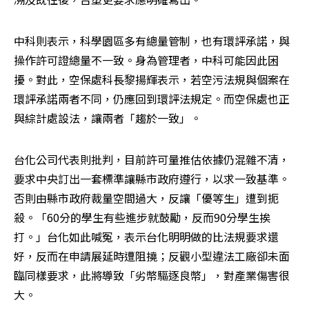
中科則表示，科學園區多有總量管制，也有環評承諾，與
操作許可證總量不一致。身為管理者，中科可能因此困
擾。對此，空保處科長黎揚輝表示，若空污法規與個案在
環評承諾兩者不同，仍應回到環評法規定。而空保處也正
與綜計處設法，讓兩者「趨於一致」。
台化公司代表則批判，目前許可量推估依據仍混雜不清，
要求中央訂出一套標準讓縣市政府遵行，以求一致基準。
否則由縣市政府裁量空間過大，反讓「優等生」遭到扼
殺。「60分的學生有些進步就鼓勵，反而90分學生挨
打。」台化如此喊冤，表示台化明明做的比法規要求還
好，反而在申請展延時遭阻撓；反觀小型違法工廠卻未面
臨同樣要求，此將導致「劣幣驅逐良幣」，對產業傷害很
大。