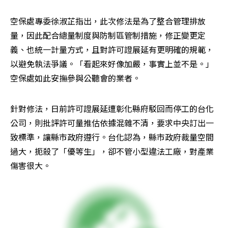
空保處專委徐淑芷指出，此次修法是為了整合管理排放
量，因此配合總量制度與防制區管制措施，修正變更定
義、也統一計量方式，且對許可證展延有更明確的規範，
以避免執法爭議。「看起來好像加嚴，事實上並不是。」
空保處如此安撫參與公聽會的業者。
針對修法，日前許可證展延遭彰化縣府駁回而停工的台化
公司，則批評許可量推估依據混雜不清，要求中央訂出一
致標準，讓縣市政府遵行。台化認為，縣市政府裁量空間
過大，扼殺了「優等生」，卻不管小型違法工廠，對產業
傷害很大。