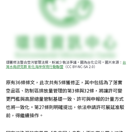
環署修法整合空污管理法規，盼減少執法爭議。圖為台化公司。圖片來源：
台
灣水鳥研究群 彰化海岸保育行動聯盟
（CC BY-NC-SA 2.0）
原有36條條文，此次共有5條獲修正，其中包括為了落實
空品區、防制區排放量管理的第3條與32條，將讓許可變
更門檻與高屏總量管制基礎一致、許可與申報的計量方式
也將一致化。第27條則明確提出，依法申請許可展延准駁
前，得繼續操作。