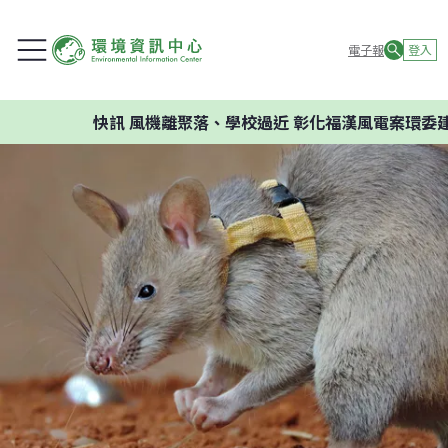
電子報
登入
快訊
風機離聚落、學校過近 彰化福漢風電案環委建議