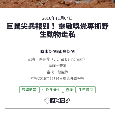
2016年11月04日
巨鼠尖兵報到！ 靈敏嗅覺專抓野
生動物走私
時事新聞
/
國際新聞
記者
—
蔡麗伶（LiLing Barricman）
編譯
—
姜唯
審校
—
蔡麗伶
本報2016年11月4日綜合外電報導
環境政策
生物多樣性
盜獵
生態保育