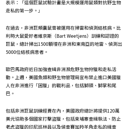
表示：「這個巨鼠試驗計畫是大規模運用鼠類對抗野生物
走私的第一步。」
在過去，非洲巨頰囊鼠曾被運用在掃雷和偵測結核病。比
利時大鼠愛好者維京斯（Bart Weetjens）訓練和認證的
巨鼠，總計掃出1500顆埋在非洲和東南亞的地雷、偵測出
5000位結核病患者。
歐巴馬政府近日加強查緝非洲瀕危野生物狩獵和走私活
動。上週，美國魚類和野生物管理局宣布禁止進口美國獵
人在非洲進行「困獵」的戰利品，包括獅頭、獅掌和尾
巴。
包括非洲巨鼠訓練經費在內，美國政府總計將提供120萬
美元協助多個國家打擊盜獵，包括柬埔寨查緝執法、防止
老虎盜獵的印尼巡林員以及偵查賽加羚羊角走私的緝查