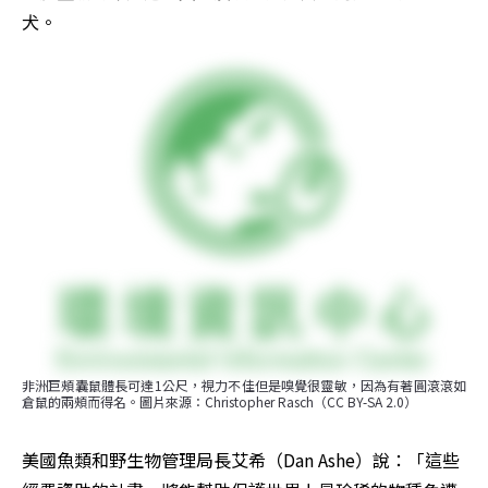
犬。
非洲巨頰囊鼠體長可達1公尺，視力不佳但是嗅覺很靈敏，因為有著圓滾滾如
倉鼠的兩頰而得名。圖片來源：Christopher Rasch（CC BY-SA 2.0）
美國魚類和野生物管理局長艾希（Dan Ashe）說：「這些