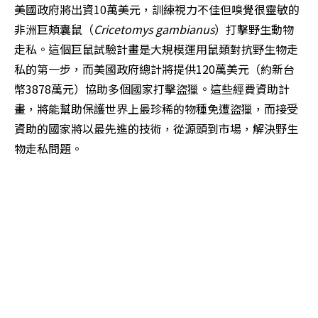
美國政府將出資10萬美元，訓練視力不佳但嗅覺很靈敏的
非洲巨頰囊鼠（
Cricetomys gambianus
）打擊野生動物
走私。這個巨鼠試驗計畫是大規模運用鼠類對抗野生物走
私的第一步，而美國政府總計將提供120萬美元（約新台
幣3878萬元）協助多個國家打擊盜獵。這些經費資助計
畫，將能幫助保護世界上最珍稀的物種免遭盜獵，而接受
資助的國家將以最先進的技術，從源頭到市場，解決野生
物走私問題。