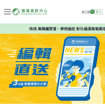
電子報
登入
快訊
風機離聚落、學校過近 彰化福漢風電案環