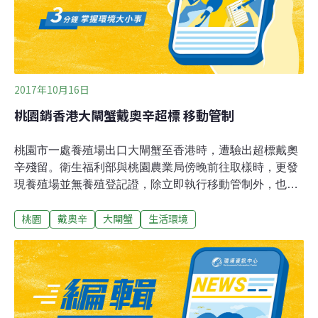
眾，一旦抓到大閘蟹，不論死活，千萬別丟回水中，應該
把
2017年10月16日
桃園銷香港大閘蟹戴奧辛超標 移動管制
桃園市一處養殖場出口大閘蟹至香港時，遭驗出超標戴奧
辛殘留。衛生福利部與桃園農業局傍晚前往取樣時，更發
現養殖場並無養殖登記證，除立即執行移動管制外，也將
依法究辦。桃園市政府農業局今天（16日）發布新聞稿表
桃園
戴奧辛
大閘蟹
生活環境
示，針對桃園市中壢區某大閘蟹養殖場出口貨品至香港，
遭驗出戴奧辛超標案件，農業局今天傍晚立即會同農委會
漁業署、衛福部食藥署、桃園市政府衛生局、環保局等單
位，前往現場勘驗取樣，並要求業者立即執行移動管制。
農業局長郭承泉表示，這個養殖場面積約2甲，是地主租
給某公司經營，目前清查僅有出口並無內銷紀錄。農業局