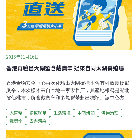
在查核後發現這處養殖場並沒有養殖登記證，市府農業局
已經針對違法養殖一事進行調查，並依相關法規辦理。
2016年11月16日
香港再驗出大閘蟹含戴奧辛 疑來自同太湖養殖場
香港食物安全中心再次化驗出大閘蟹樣本含有可致癌物戴
奧辛，本次樣本來自本地一家零售店，其產地報稱是湖北
省仙桃市，所含戴奧辛和多氯聯苯超出標準。該中心方面
指出，這個樣本所含戴奧辛與月初驗出有問題、來自太湖
大閘蟹
多氯聯苯
生活環境
中國新聞
污染治理
養殖場的大閘蟹極為相似，懷疑是來自同一個養殖場。中
心方面正循水產樣本與產地不符的方向處理這次事件，也
戴奧辛
公害污染
會調查涉事的零售商。中心方面表示，暫時無須停止仙桃
的大閘蟹進口。