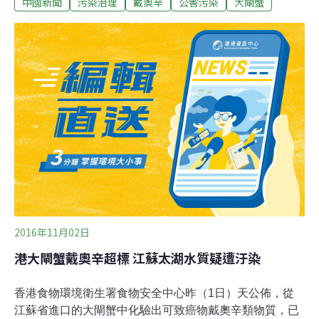
中國新聞
污染治理
戴奧辛
公害污染
大閘蟹
圾山」，至今已大致清理，剩下一堆堆曾被掘起的爛泥。
至於附近的東山鎮，賣蟹的商店成行成市，但食肆裏很難
找到人吃蟹，有當地巿民說不敢吃，但蟹農就說太湖水質
好，無懼戴奧辛，天天吃。太湖東面的大咀山碼頭，是蟹
農出船到湖中養殖場的接駁點。記者沿著堤壩行走，眼見
水渠內漂浮著被棄置的果皮、發泡膠、膠袋、鞋底、煤氣
爐，經過長時間浸泡，果皮及發泡膠已明顯發黃，煤氣爐
亦已出現鐵鏽。說有人在水中倒翻了垃圾桶也不誇張，因
為還有油漆罐，大閘蟹飼料包裝袋，甚至有漏出污染物的
化學品塑膠瓶。位於太湖之濱的蘇州市吳中區東山鎮是全
國大閘蟹的養殖基地，年產量達2500噸，批發到全國及香
港。
2016年11月02日
港大閘蟹戴奧辛超標 江蘇太湖水質疑遭汙染
香港食物環境衛生署食物安全中心昨（1日）天公佈，從
江蘇省進口的大閘蟹中化驗出可致癌物戴奧辛類物質，已