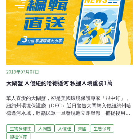
2019年07月07日
大閘蟹 入侵紐約哈德遜河 私運入境重罰1萬
華人喜愛的大閘蟹，卻是美國環境保護專家「眼中釘」，
紐約州環境保護廳（DEC）近日警告大閘蟹入侵紐約州哈
德遜河水域，呼籲民眾一旦發現應立即舉報，捕捉後用酒
精浸泡或冷凍收藏，切勿到河邊放生；聯邦海關和邊境保
生物多樣性
大閘蟹
入侵種
美國
生態保育
護局（CBP）也呼籲，私運這種侵略性動物入境，最高將
被罰1萬元罰款。州環境保護廳日前發布多種入侵動物預
物種保育