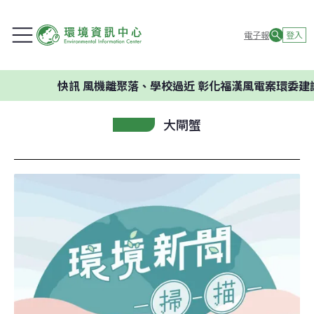
電子報
登入
快訊
風機離聚落、學校過近 彰化福漢風電案環委建議不應開
大閘蟹