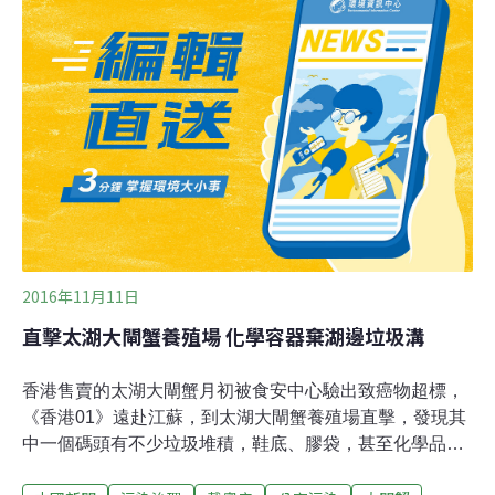
2016年11月11日
直擊太湖大閘蟹養殖場 化學容器棄湖邊垃圾溝
香港售賣的太湖大閘蟹月初被食安中心驗出致癌物超標，
《香港01》遠赴江蘇，到太湖大閘蟹養殖場直擊，發現其
中一個碼頭有不少垃圾堆積，鞋底、膠袋，甚至化學品容
器、煤氣爐都有，不過年中被內地傳媒揭發的2.3萬噸「垃