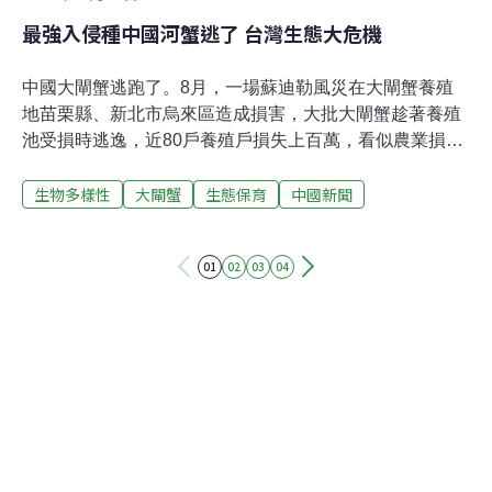
最強入侵種中國河蟹逃了 台灣生態大危機
中國大閘蟹逃跑了。8月，一場蘇迪勒風災在大閘蟹養殖
地苗栗縣、新北市烏來區造成損害，大批大閘蟹趁著養殖
池受損時逃逸，近80戶養殖戶損失上百萬，看似農業損
失，實際上卻是台灣的生態大危機。學名「中華絨螯蟹」
生物多樣性
大閘蟹
生態保育
中國新聞
的大閘蟹，是原產於中國的河蟹，以黃澄澄的飽滿蟹膏走
紅於台灣。但很多人不知道，中國河蟹已經橫行北歐、地
中海、北美，造成當地原生無脊椎動物滅絕，河蟹的挖掘
01
02
03
04
行為還會造成當地河堤侵蝕。從英國的泰晤士河、德國易
北河、萊茵河到美國舊金山、紐約市周遭的河流，中國大
閘蟹都氾濫成災，逼英國人往河裡投毒、德國人用電網電
擊來消滅中國河蟹，但最終都宣告失敗。中興大學生命科
學系教授施習德指出，「美國農業部還將大閘蟹列為通緝
犯，發出只要發現，務必斬草除根的通緝令。」