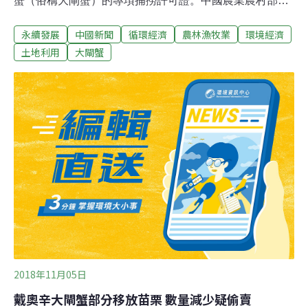
蟹（俗稱大閘蟹）的專項捕撈許可證。中國農業農村部今
天舉行記者會，有記者提問從專項捕撈到全面禁捕政策性
永續發展
中國新聞
循環經濟
農林漁牧業
環境經濟
轉變的原因。長江流域漁政監督管理辦公室主任馬毅表
示，近年來受水域污染、生態環境破壞等多種人類活動的
土地利用
大閘蟹
影響，尤其是特許捕撈物種的競爭性捕撈影響，刀鱭從最
高產4142噸下降到目前年均不足100噸，鳳鱭捕撈產量從
最高3252噸下降到不足10噸，中華絨螯蟹捕撈產量也已不
足100噸。上述資源的開發利用量已經超過物種資源的承
載量，專項捕撈制度亟需完善，因此停止發放相關的專項
捕撈許可證。
2018年11月05日
戴奧辛大閘蟹部分移放苗栗 數量減少疑偷賣