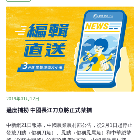
警，其中包括主要生長在中國的大閘蟹，這種螃蟹因蟹鉗
部分的絨毛而得名，呈淺棕或深綠色，最大可達4吋，可
在淡水河域或海水中存活。大閘蟹被列為「世界百大外來
入侵物種」，聯邦海關和邊境保護局表示，私運或攜帶大
閘蟹入境均屬非法行為，但海關不時仍查獲民眾將大閘蟹
包裹偽裝成衣飾鞋子運送入境，一經發現將全部沒收銷
毀，違者將面臨最高1萬元的罰款。
2019年01月22日
過度捕撈 中國長江刀魚將正式禁捕
中新網21日報導，中國農業農村部公告，從2月1日起停止
發放刀鱭（俗稱刀魚）、鳳鱭（俗稱鳳尾魚）和中華絨螯