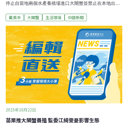
停止自當地兩個水產養殖場進口大閘蟹並禁止在本地出
售。食物環境衛生署食物安全中心發言人說，九月底中心
戴奧辛
大閘蟹
生活環境
中國新聞
方面化驗了5個大閘蟹樣本，其中2個樣本被檢出戴奧辛
（Dioxin，港稱二惡英）和多氯聯苯，總含量超出標準。
其餘3個樣本測試結果滿意。對此，江蘇相關單位立刻前
往兩間問題養殖場抽查，初步分析可能是太湖水域遭到污
染。目前該兩間問題養殖場的大閘蟹已禁止進入市場。戴
奧辛是一種對環境具有持久性污染力的化學物質，也是一
類劇毒物質，可導致生殖和發育問題，損害免疫系統，幹
擾激素，還可以導致癌症。
2015年10月22日
苗栗推大閘蟹養殖 監委江綺雯憂影響生態