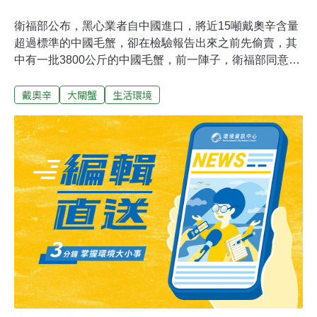
衛福部公布，黑心業者自中國進口，將近15噸戴奧辛含量
超過標準的中國毛蟹，卻在檢驗報告出來之前先偷賣，其
中有一批3800公斤的中國毛蟹，前一陣子，衛福部同意業
者先放在，苗栗的一個養殖場，但10月底，要來清點的時
戴奧辛
大閘蟹
生活環境
候，卻發現減少1400公斤，相關單位要進行調查。苗栗縣
衛生局副局長 楊文志表示，「我們已經掌握了2400公斤，
那至於剩下的1400公斤，是否如業者所堅稱還在池塘裡
面，這一部分等我們將池塘的水排清之後，我們會逐一來
盤點釐清真相。」「如果業者真的將這1400公斤的大閘蟹
偷偷販售，那麼會依市價650元的5倍來做一個處分，也就
是將近處分金額會達1800萬。」