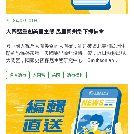
2018年07月01日
大閘蟹重創美國生態 馬里蘭州急下抓捕令
被中國人視為人間美食的大閘蟹，卻是破壞北美和歐洲生
態的恐怖外來種。美國馬里蘭州沿海一帶，近日頻頻出現
大閘蟹，國家史密森尼生態研究中心（Smithsonian
Environmental Research Center，SERC）已向當地發出
經濟動物
大閘蟹
美國
動物福利
大閘蟹的「抓捕令」，呼籲民眾協助捕捉這些來自中國的
「恐怖分子」。大閘蟹又稱中華絨螯蟹（Chinese mitten
crab）、上海蟹，由於極具侵犯性，會危及生物鏈中其他
蟹類、貝類、魚類等物種的生存，加上大閘蟹的穴居性，
也易導致堤岸損壞和排水設施阻塞，而被國際自然保護聯
盟（IUCN）列為「世界百大外來入侵種」。SERC指，大
閘蟹近年侵入美東的乞沙比克灣（Chesapeake Bay），
已經對當地的藍蟹（Chesapeake blue crab）及漁業，造
成威脅。由於大閘蟹在美國幾乎沒有天敵，抓捕令提醒民