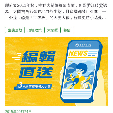
縣府於2011年起，推動大閘蟹養殖產業，但監委江綺雯認
為，大閘蟹會影響在地自然生態，且多國都禁止引進，一
旦外流，恐是「世界級」的天災大禍，程度更勝小花蔓澤
蘭；縣府農業處表示，台灣生態不利大閘蟹繁衍，不會造
生態浩劫
環境政策
大閘蟹
養殖
成生態浩劫。縣府於2011年，引進中國大閘蟹苗，推動縣
內大閘蟹養殖產業，並聘請中國海洋大學教授，研發專屬
飼料、指導縣內養殖戶飼養，行銷苗栗優質大閘蟹。但江
綺雯20日針對專家學者研究顯示，大閘蟹在歐美多國「橫
行」，造成當地原生無脊椎動物滅絕，提出質疑。她表
示，尤其日前兩度風災，包括苗栗縣在內，發生養殖場被
大水侵襲，大閘蟹外流的情形，恐將影響在地自然生態。
農業處漁業課長許家興也說，縣府引進的大閘蟹種，是農
委會漁業署核定認可，漁業署的決策，一定經過專業評
估，不會影響在地生生態，才會同意。許家興說，且大閘
蟹屬「大河物種」，生長環境需在流水豐沛的江河，牠才
能降海產卵，之後再回溯，以台灣荒溪型溪流，大
2015年09月24日