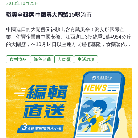
2018年10月25日
戴奧辛超標 中國毒大閘蟹15噸流市
中國進口的大閘蟹又被驗出含有戴奧辛！喬艾舶國際企
業、侑豐企業自中國安徽、江西進口3批總重1萬4954公斤
的大閘蟹，在10月14日以空運方式運抵基隆，食藥署依規
定逐批查驗，結果被驗出含超標的戴奧辛和戴奧辛類多氯
食材食品
綠色消費
大閘蟹
生活環境
聯苯，不過業者違反「具結先放行」規定，偷偷移動這批
大閘蟹並搶著販售。海巡署偵防分署基隆查緝隊發現有多
家直播台公開販售，傳統漁市場也可看到販售大閘蟹，懷
疑業者違法偷賣，基隆查緝隊徹夜追查戴奧辛大閘蟹流向
發現，業者不等檢驗報告出爐提前偷賣，把所有活的大閘
蟹悉數掉包，換成死的大閘蟹。鄭維智說，「具結先放
行」規定是指有些商品要檢驗但時間較久，因此可申請具
結進口，等檢驗完成後才能啟封、移動或取走販售，這次
業者在尚未取得產品輸入許可前就擅自拿走販售，之後食
藥署會處販賣價格的1到20倍罰鍰。