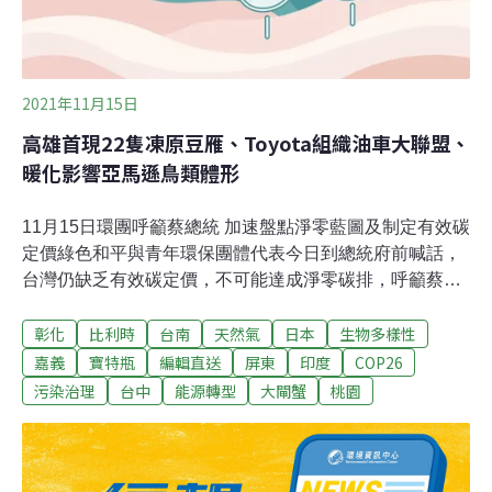
2021年11月15日
高雄首現22隻凍原豆雁、Toyota組織油車大聯盟、
暖化影響亞馬遜鳥類體形
11月15日環團呼籲蔡總統 加速盤點淨零藍圖及制定有效碳
定價綠色和平與青年環保團體代表今日到總統府前喊話，
台灣仍缺乏有效碳定價，不可能達成淨零碳排，呼籲蔡總
統盡快提出具體的碳定價做法，讓排碳大戶負起責任、加
彰化
比利時
台南
天然氣
日本
生物多樣性
速減排行動，並遞交兩周內蒐集三百張民眾對碳定價議題
的建議與心願明信片。總統府代表傾聽環團訴求後收下集
嘉義
寶特瓶
編輯直送
屏東
印度
COP26
願板，表示會保持聯繫。針對綠色和平提出碳定價要從每
污染治理
台中
能源轉型
大閘蟹
桃園
噸從300元起徵，環保署強調這無法用喊價的方式來制
定。（聯合報、聯合報、公視新聞報導）