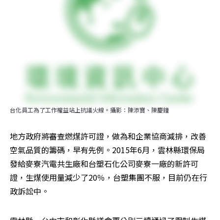
台化員工為了工作權益站上抗議火線。攝影：陳添寶、陳慶鐘
地方政府將審查燃煤許可證，做為和企業協商減排，改善
空氣品質的籌碼，早有先例。2015年6月，雲林縣環保局
發給麥寮汽電共生廠和台塑石化公司麥寮一廠的新許可
證，生煤使用量減少了20％，台塑集團不服，目前仍在行
政訴訟中。