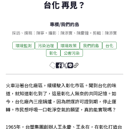
台化 再見？
專欄
/
我們的島
採訪、撰稿：陳寧。攝影：陳添寶、陳慶鐘。剪輯：陳添寶
環境監測
污染治理
環境政策
我們的島
台化
彰化
公害污染
火車沿著台化廠區，緩緩駛入彰化市區。聞到台化的味
道，就知道彰化到了，這是彰化人無奈的共同記憶。如
今，台化廠內三座鍋爐，因為燃煤許可證到期，停止運
轉。市民想呼吸一口乾淨空氣的願望，真的能實現嗎？
1965年，台塑集團創辦人王永慶、王永在，在彰化打造台