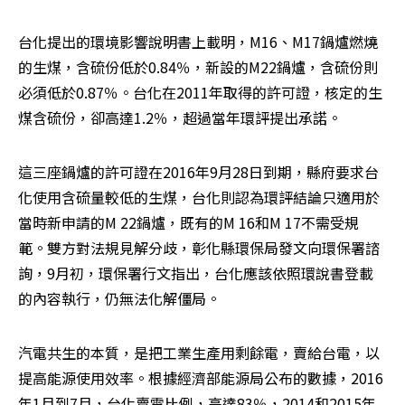
台化提出的環境影響說明書上載明，M16、M17鍋爐燃燒
的生煤，含硫份低於0.84％，新設的M22鍋爐，含硫份則
必須低於0.87％。台化在2011年取得的許可證，核定的生
煤含硫份，卻高達1.2％，超過當年環評提出承諾。
這三座鍋爐的許可證在2016年9月28日到期，縣府要求台
化使用含硫量較低的生煤，台化則認為環評結論只適用於
當時新申請的M 22鍋爐，既有的M 16和M 17不需受規
範。雙方對法規見解分歧，彰化縣環保局發文向環保署諮
詢，9月初，環保署行文指出，台化應該依照環說書登載
的內容執行，仍無法化解僵局。
汽電共生的本質，是把工業生產用剩餘電，賣給台電，以
提高能源使用效率。根據經濟部能源局公布的數據，2016
年1月到7月，台化賣電比例，高達83％，2014和2015年