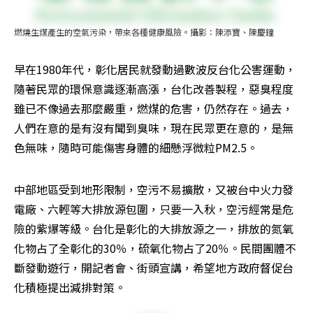
燃燒生煤產生的空氣污染，帶來各種健康風險。攝影：陳添寶、陳慶鐘
早在1980年代，彰化居民就發動過數波反台化公害運動，
隨著民眾的環保意識逐漸高漲，台化改善製程，惡臭程度
雖已不像過去那麼嚴重，燃煤的危害，仍然存在。過去，
人們在意的是有沒有聞到臭味，現在民眾更在意的，是無
色無味，隨時可能傷害身體的細懸浮微粒PM2.5。
中部地區受到地形限制，空污不易擴散，又被台中火力發
電廠、六輕等大排放源包圍，只要一入秋，空污經常是危
險的紫爆等級。台化是彰化的大排放源之一，排放的氮氧
化物占了全彰化的30％，硫氧化物占了20％。民間團體不
斷發動遊行，開記者會、街頭宣講，希望地方政府督促台
化積極提出減排對策。