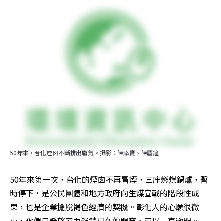
50年來，台化煙囪不斷排出廢氣。攝影：陳添寶、陳慶鐘
50年來第一次，台化的煙囪不再冒煙，三座燃煤鍋爐，暫
時停下，是公民團體和地方政府向生煤宣戰的階段性成
果，也是企業擺脫褐色經濟的契機。彰化人的心願很微
小，他們只希望家中深鎖已久的門窗，可以一直敞開。