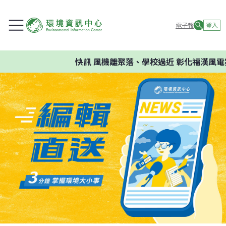
電子報
登入
快訊
風機離聚落、學校過近 彰化福漢風電