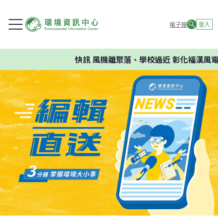
電子報
登入
快訊
風機離聚落、學校過近 彰化福漢風電