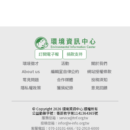
訂閱電子報
捐款支持
環境徵才
活動
關於我們
About us
編輯室自律公約
網站授權條款
常見問題
合作媒體
投稿須知
隱私權政策
獲獎紀錄
意見回饋
© Copyright 2026 環境資訊中心 版權所有
公益勸募字號：
衛部救字第1141364365號
服務信箱：
service@tnf.org.tw
投稿信箱：
infor@e-info.org.tw
客服電話：070-10101-666／02-2910-6000