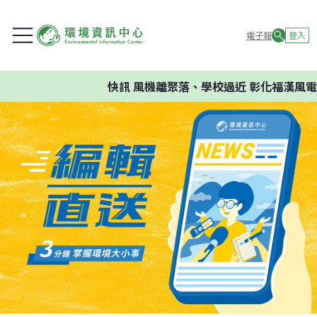
電子報
登入
快訊
風機離聚落、學校過近 彰化福漢風電