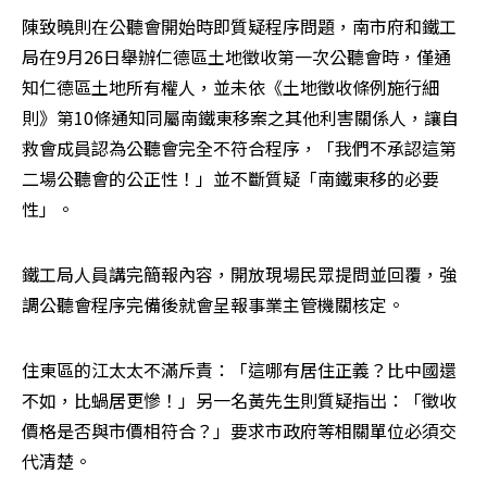
陳致曉則在公聽會開始時即質疑程序問題，南市府和鐵工
局在9月26日舉辦仁德區土地徵收第一次公聽會時，僅通
知仁德區土地所有權人，並未依《土地徵收條例施行細
則》第10條通知同屬南鐵東移案之其他利害關係人，讓自
救會成員認為公聽會完全不符合程序，「我們不承認這第
二場公聽會的公正性！」並不斷質疑「南鐵東移的必要
性」。
鐵工局人員講完簡報內容，開放現場民眾提問並回覆，強
調公聽會程序完備後就會呈報事業主管機關核定。
住東區的江太太不滿斥責：「這哪有居住正義？比中國還
不如，比蝸居更慘！」另一名黃先生則質疑指出：「徵收
價格是否與市價相符合？」要求市政府等相關單位必須交
代清楚。