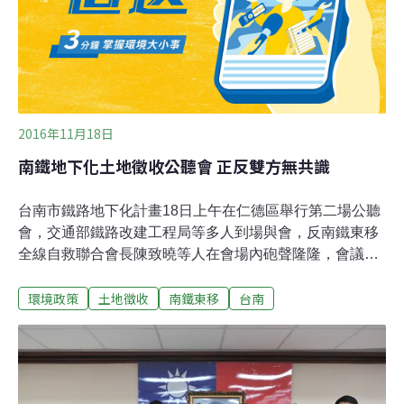
俊憲、陳致曉外，還有國民黨籍的蔡淑惠；只是國民黨地
方政治人物對蔡淑惠被徵召有異議，黨內有待整合。
2016年11月18日
南鐵地下化土地徵收公聽會 正反雙方無共識
台南市鐵路地下化計畫18日上午在仁德區舉行第二場公聽
會，交通部鐵路改建工程局等多人到場與會，反南鐵東移
全線自救聯合會長陳致曉等人在會場內砲聲隆隆，會議進
行2個多小時，雙方沒有達成任何共識，不歡而散。陳致
環境政策
土地徵收
南鐵東移
台南
曉則在公聽會開始時即質疑程序問題，南市府和鐵工局在
9月26日舉辦仁德區土地徵收第一次公聽會時，僅通知仁
德區土地所有權人，並未依《土地徵收條例施行細則》第
10條通知同屬南鐵東移案之其他利害關係人，讓自救會成
員認為公聽會完全不符合程序，「我們不承認這第二場公