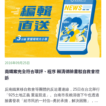
度，讓重大爭議決定前，雙方有充分溝通與論證的機會。
內政部回應民間訴求，展開推動聽證新制度的配套措施，
包括今天公布的聽證主持人與《內政部舉行聽證作業要
點》草案。內政部長葉俊榮表示，未來內政部除了依法規
規定應舉行聽證之外，相關的委員會或審議小組，在案件
審理過程中，認為有必要透過聽證來釐清事證或爭點，也
可以舉行聽證；同時也賦予案件當事人或利害關係人聽證
建議權。
2016年09月25日
南鐵案完全符合環評、程序 賴清德臉書駁自救會控
訴
反南鐵東移自救會等團體的反迫遷連線，25日在台北舉行
「925土地正義 重返凱道」。台南市長賴清德下午也透過
臉書發表「給市民的一封信─勇於承擔，解決困難」，強