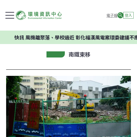
電子報
登入
快訊
風機離聚落、學校過近 彰化福漢風電案環委建議不應開發
南鐵東移