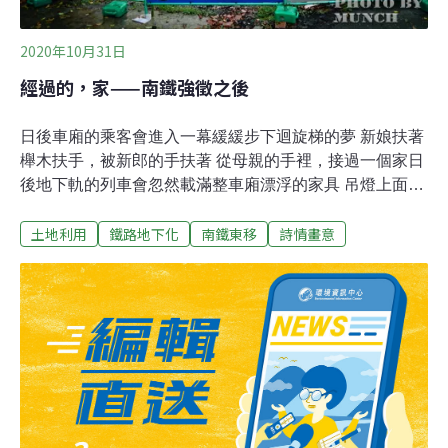
2020年10月31日
經過的，家——南鐵強徵之後
日後車廂的乘客會進入一幕緩緩步下迴旋梯的夢 新娘扶著
櫸木扶手，被新郎的手扶著 從母親的手裡，接過一個家日
後地下軌的列車會忽然載滿整車廂漂浮的家具 吊燈上面漂
著書櫃，針線盒上面漂著冰箱 在信箱上面蓋著被子，睡著
土地利用
鐵路地下化
南鐵東移
詩情畫意
一個家經過家，而成為屋主 經過家，而成為透天厝遮蔽的
樓頂 經過家，而成為被敲掉的磚經過家，而寫日記在房間
角落讓怪手翻閱 經過家，而從炒菜鍋爆一屋子香等政策轉
彎 經過家，而整戶被搬到警方人牆的對面日後離家的人會
進入一座幸福商城 在架上物色幸福，在架上被幸福物色 再
回去那一棟被另一個新興計畫物色的房子日後有家的人會
回到一紙鎖上家門的告示 上面載明你的不在場，上面載明
你的被安置 你撕不下它也攔不住腳下的土地重新流浪