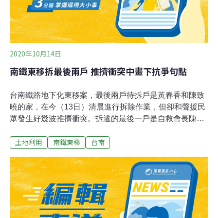
2020年10月14日
南鐵東移拆最後兩戶 推擠衝突中畫下抗爭句點
台南鐵路地下化東移案，最後兩戶待拆戶是黃春香和陳致
曉的家，在今（13日）清晨進行拆除作業，但卻和聲援民
眾發生好幾波推擠衝突。拆遷的最後一戶是自救會長陳致
曉的住家，他的母親在下午離開這間居住60年的老房子、
土地利用
南鐵東移
台南
淚流不止，而鐵路改建工程局也立刻進行拆除，讓九年多
的抗爭畫下句點。鐵道局表示，已經象徵性的拆了圍牆。
另外，黃春香家也在上午9點多，帶走最後1名房客，工人
已執行部分牆面的拆除，預計花上兩到三天全面拆除完
畢。台南市長黃偉哲表示，希望彼此能相互體諒，讓事情
和平落幕。