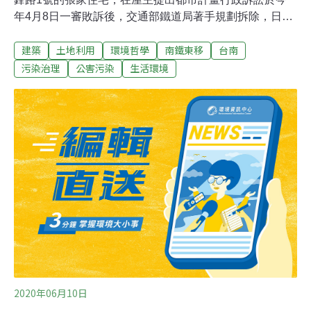
年4月8日一審敗訴後，交通部鐵道局著手規劃拆除，日前
已通知張家在10日斷水電、11日強制拆除。昨（10日）媒
建築
土地利用
環境哲學
南鐵東移
台南
體接獲通知張家將於今晨7點在張宅前開記者會，但張家
夫妻於今晨6點許到場後不久就眼睜睜看著家園被拆、痛
污染治理
公害污染
生活環境
心不已。張嘉表示，會繼續循司法上訴途徑、爭取公道。
陳椒華立委於5月28日在立法院質詢交通部長林佳龍要求
為南鐵案開聽證會，林佳龍說要研究，沒想到今天鐵道局
就強拆民宅，令人無法接受。先前南市府文化局曾會勘認
定張宅的古井不具有歷史建築價值；鐵道局中部工程處也
說，都市計畫訴訟一審判居民敗訴，依法拆除拒遷的張
宅。
2020年06月10日