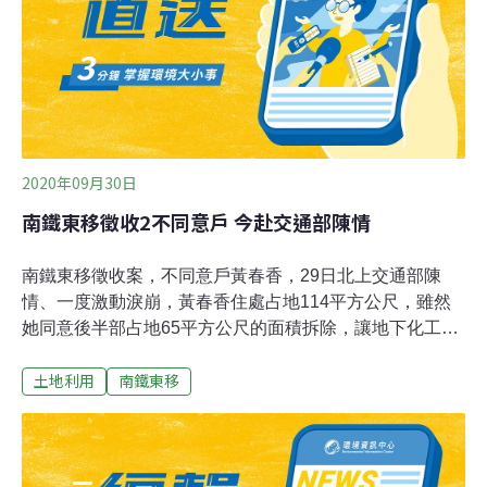
2020年09月30日
南鐵東移徵收2不同意戶 今赴交通部陳情
南鐵東移徵收案，不同意戶黃春香，29日北上交通部陳
情、一度激動淚崩，黃春香住處占地114平方公尺，雖然
她同意後半部占地65平方公尺的面積拆除，讓地下化工程
得以進行，但她希望當中的樓梯範圍要原地保留，否則房
土地利用
南鐵東移
屋的前半部要怎麼上下樓？聲援團體主張，位在樓梯的徵
收範圍，預計大部分的面積將作為水溝用途，所以可以保
留下來。鐵道局則是直接回應無法保留，因為會影響到
「連續壁」，也就是擋土工程施作。黃家只是暫緩拆除，
怪手會何時動工，鐵道局官員不願正面回覆。黃春香表