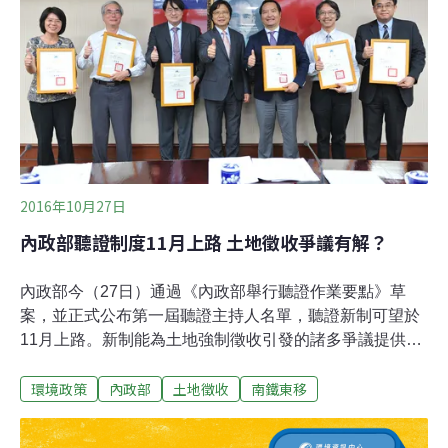
聽會的公正性！」並不斷質疑「南鐵東移的必要性」。鐵
工局人員講完簡報內容，開放現場民眾提問並回覆，強調
公聽會程序完備後就會呈報事業主管機關核定。住東區的
江太太不滿斥責：「這哪有居住正義？比中國還不如，比
蝸居更慘！」另一名黃先生則質疑指出：「徵收價格是否
與市價相符合？」要求市政府等相關單位必須交代清楚。
2016年10月27日
內政部聽證制度11月上路 土地徵收爭議有解？
內政部今（27日）通過《內政部舉行聽證作業要點》草
案，並正式公布第一屆聽證主持人名單，聽證新制可望於
11月上路。新制能為土地強制徵收引發的諸多爭議提供解
答？長期在南鐵東移爭議中要求內政部舉辦聽證程序的律
環境政策
內政部
土地徵收
南鐵東移
師簡凱倫認為，新制成效仍待觀察。內政部納入聽證制度
贊成反對雙方可平等對話新政府上台後，土地強制徵收引
發的抗爭仍未間斷，許多民間團體要求內政部進行聽證制