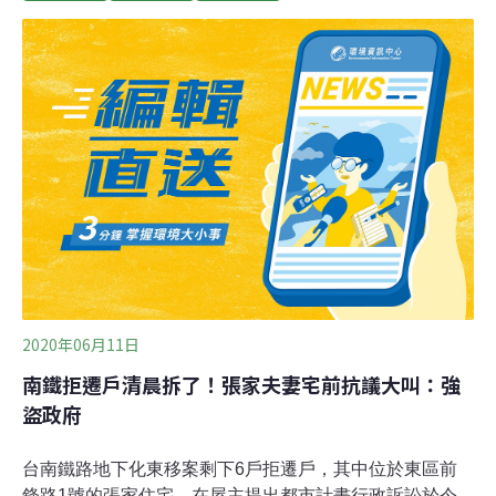
21日凌晨4時簽下同意書，拆除日期暫延2個月，最後期限
為9月20日。黃春香坦言，若不簽下同意書，房子一定會
被拆掉，也不忍看到高齡老母親，以及所有聲援者這麼辛
苦。她也質疑，公共建設可以用公有地，為何要拆民宅？
鐵道局中工處主任工程師吳志仁表示，鐵道局、台南市政
府展現誠意、充分與拆遷戶協調，黃春香已同意點交，因
此暫緩強制拆除作業，鐵道局將給予拆遷戶搬遷協助。關
注此事的政大地政系教授徐世榮表示，黃家被迫簽名，那
絕不是「同意」，而是「投降」。針對鐵道局的說法，他
質疑當權者的做法並非「溝通、協調」及「同意」，而是
「脅迫」。
2020年06月11日
南鐵拒遷戶清晨拆了！張家夫妻宅前抗議大叫：強
盜政府
台南鐵路地下化東移案剩下6戶拒遷戶，其中位於東區前
鋒路1號的張家住宅，在屋主提出都市計畫行政訴訟於今