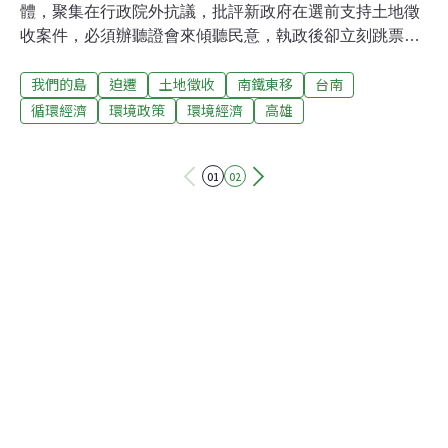
體，聚集在行政院外抗議，批評新政府在選前支持土地徵
收案件，必須辦聽證會來傾聽民意，執政後卻立刻跳票。
民間團體呼籲，新政府應該暫停爭議個案的審查，立刻舉
我們的島
迫遷
土地徵收
南鐵東移
台南
辦聽證，當時獲得行政院長林全的正面回應，指示內政部
擬定聽證會的相關執行辦法。林全的承諾，讓遭受徵收之
循環經濟
環境政策
環境經濟
高雄
苦的人民，稍稍燃起一線希望。但在土地徵收條例沒有修
改的情況下，被徵收戶根本無力回天。土地徵收應辦理聽
01
02
證會傾聽民意。攝影：鄭嘉明、張光宗、陳添寶。圖片來
源：我們的島。拜訪吳美慧那天，她的神情十分緊繃、焦
慮，迭聲說道：「謝謝你們來，真的不知道怎樣才可以讓
政府聽到我們的聲音...」坐在燠熱的屋子裡，吳美慧泣聲
說著4年多來的抗爭艱辛，她不明白，只是為了保有自己
的家屋，為什麼這麼困難？吳美慧的家因台南鐵路地下化
被徵收。攝影：鄭嘉明、張光宗、陳添寶。圖片來源：我
們的島。吳美慧的家是棟透天厝，緊鄰台南鐵路，