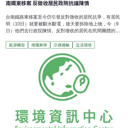
南鐵東移案 反徵收居民政院抗議陳情
台南鐵路東移案至今仍引發反對徵收的居民抗爭，有居民
明（10日）就要被斷水斷電，後天要拆除地上物，今（9
日）他們去行政院陳情。反對徵收的居民在民間團體的陪
同下，上午來到行政院陳情，自救會會長陳致曉批評，同
能源轉型
南鐵東移
交通運輸
生活環境
樣是強徵民宅，但民進黨對於苗栗大埔案，重建張藥房，
是「重建台灣土地正義里程碑」，但南鐵東移案的受災戶
卻沒有受到公平對待。自救會已循法律途徑，卻遭受挫
敗，四月時居民一審敗訴，自救會批評法官採納鐵道局的
荒謬說法，他們已經提出二審上訴，會再拿出證據，證明
鐵道局說謊。