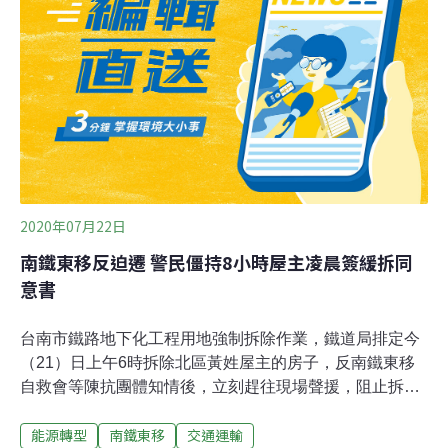
示，房子的1、2樓是自住，3、4樓是租給弱勢房客，但生
病的房客也不願看到安身的住所被怪手開進來，因此遲遲
不敢出門前往醫院開刀。
2020年07月22日
南鐵東移反迫遷 警民僵持8小時屋主凌晨簽緩拆同
意書
台南市鐵路地下化工程用地強制拆除作業，鐵道局排定今
（21）日上午6時拆除北區黃姓屋主的房子，反南鐵東移
自救會等陳抗團體知情後，立刻趕往現場聲援，阻止拆
遷。反南鐵東移抗爭至今約8年，目前還有5戶拒遷戶，包
能源轉型
南鐵東移
交通運輸
括黃姓屋主的2戶以及台南市東區3戶。屋主黃春香最終在