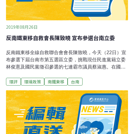
2019年08月26日
反南鐵東移自救會長陳致曉 宣布參選台南立委
反南鐵東移全線自救聯合會會長陳致曉，今天（22日）宣
布參選下屆台南市第五選區立委，挑戰現任民進黨籍立委
林俊憲及國民黨徵召參選的七連霸市議員蔡淑惠。在國立
台灣科技大學任教的陳致曉，長期投入反對台南鐵路地下
環評
環境政策
南鐵東移
台南
化東移的抗爭活動，他今天在台南市南區南門路勞工育樂
中心召開記者會，直言參選目標就是取代林俊憲。陳致曉
說，台南是新潮流系的重災區，台南已成為新黨國權貴的
土地遊戲所在地，他選擇投入選舉，從翻轉台南做起。林
俊憲是前行政院長賴清德的嫡系大將，他得知陳致曉宣布
參選第五選區立委後表示，陳致曉一直反對南鐵地下化，
但政府對拆遷戶的照顧是可受公評的，他尊重每個人參選
的權利。角逐下屆台南市第五選區立委的檯面人物，除林