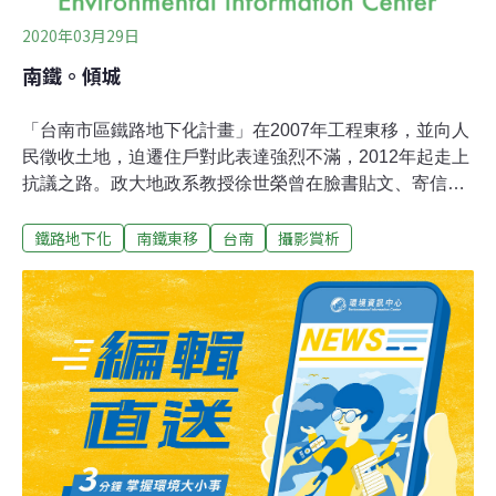
2020年03月29日
南鐵。傾城
「台南市區鐵路地下化計畫」在2007年工程東移，並向人
民徵收土地，迫遷住戶對此表達強烈不滿，2012年起走上
抗議之路。政大地政系教授徐世榮曾在臉書貼文、寄信向
總統蔡英文陳情，希望「南鐵東移房屋拆除，不要成為第
鐵路地下化
南鐵東移
台南
攝影賞析
二個大埔事件」。此案原訂2017年底完工，不過「南鐵東
移自救會」與台南市政府至今尚未達成共識。政府的強制
拆屋，引發迫遷住戶更大的反彈。本篇轉載自漂浪島嶼，
對台南市鐵路東側沿線的「住戶」，所拍攝的一系列照
片。※ 圖文轉載自漂浪島嶼