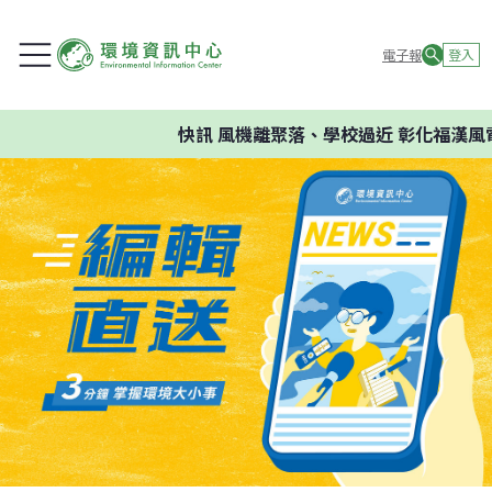
電子報
登入
快訊
風機離聚落、學校過近 彰化福漢風