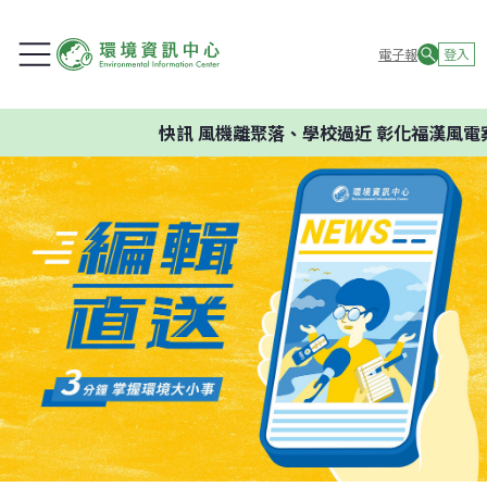
電子報
登入
快訊
風機離聚落、學校過近 彰化福漢風電案