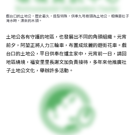
戲台口的土地公，歷史最久，造型特殊，供奉九芎樹頭為土地公，相傳是社子
淹水時，漂來的木頭。
土地公各有守護的地區，也發展出不同的角頭組織。元宵
前夕，阿堃正將人力三輪車，布置成炫麗的遊街花車。戲
台口的土地公，平日供奉在爐主家中，元宵前一日，請回
地區繞境，福安里里長謝文加負責接待，多年來他推廣社
子土地公文化，舉辦許多活動。