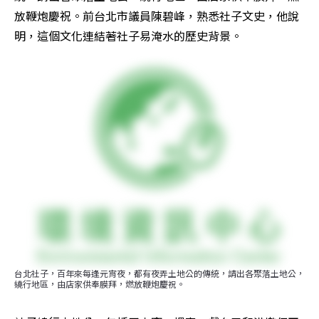
放鞭炮慶祝。前台北市議員陳碧峰，熟悉社子文史，他說
明，這個文化連結著社子易淹水的歷史背景。
台北社子，百年來每逢元宵夜，都有夜弄土地公的傳統，請出各聚落土地公，
繞行地區，由店家供奉膜拜，燃放鞭炮慶祝。