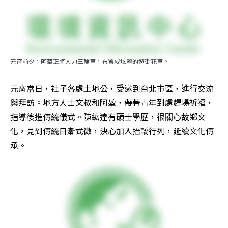
元宵前夕，阿堃正將人力三輪車，布置成炫麗的遊街花車。
元宵當日，社子各處土地公，受邀到台北市區，進行交流
與拜訪。地方人士文叔和阿堃，帶著青年到處趕場祈福，
指導後進傳統儀式。陳紘達有碩士學歷，很關心故鄉文
化，見到傳統日漸式微，決心加入抬轎行列，延續文化傳
承。