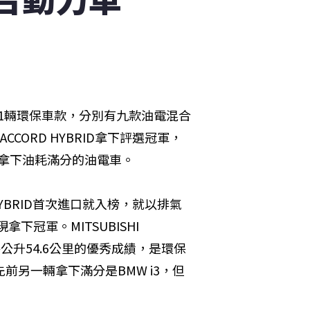
11輛環保車款，分別有九款油電混合
CORD HYBRID拿下評選冠軍，
是首款拿下油耗滿分的油電車。
HYBRID首次進口就入榜，就以排氣
冠軍。MITSUBISHI 
每公升54.6公里的優秀成績，是環保
前另一輛拿下滿分是BMW i3，但