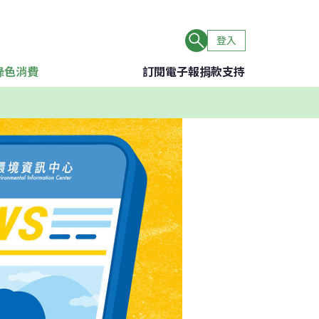
登入
綠色消費
訂閱電子報
捐款支持