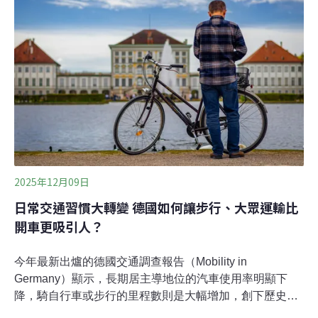
管。(中央社報導)台東受困黑熊以發現人取名伊比 5/15野
放重返山林今年4月9日武陵部落發現一隻台灣黑熊受困，
經野灣野生動物醫院檢查與照養後，林業及自然保育署台
東分署於15日將台灣黑熊野放。這隻黑熊經武陵部落會
議，決定以最初發現並通報的族人之布農族名「伊比
（Ibi）」為他命名。台東分署表示，伊比已佩掛GPS追蹤
頸圈，將持續追蹤其行蹤與活動範圍，作為台灣黑熊保育
管理的參考。(中央社報導)
2025年12月09日
日常交通習慣大轉變 德國如何讓步行、大眾運輸比
開車更吸引人？
今年最新出爐的德國交通調查報告（Mobility in
Germany）顯示，長期居主導地位的汽車使用率明顯下
降，騎自行車或步行的里程數則是大幅增加，創下歷史新
高。在全歐盟致力節能減碳的當下，作為歐洲最大經濟體