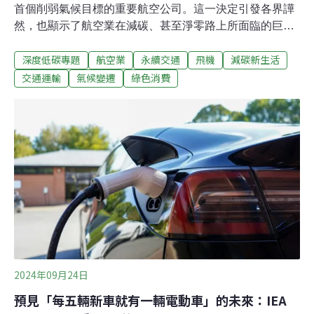
首個削弱氣候目標的重要航空公司。這一決定引發各界譁
然，也顯示了航空業在減碳、甚至淨零路上所面臨的巨大
挑戰。紐航的減碳難題航空業是暖化的一大幫凶，隨著全
深度低碳專題
航空業
永續交通
飛機
減碳新生活
球化發展，搭乘飛機的需求增加，讓航空業碳排快速成
長，2022年占了全球碳排的2.5%，在COVID-19疫情前，
交通運輸
氣候變遷
綠色消費
更以每年4%的速度成長。飛機是各種交通工具中，乘客人
均碳排最高的一種，航空業減碳對全球邁向淨零碳排占有
重要的角色。國際能源總署表示，實現2050年淨零碳排的
解決方案包括使用低排放燃料、改進發動機和機身，以及
抑制航空業的需求增長。然而，近期全球製造和供應鏈問
題，導致燃油效率更高的新型飛機無法如期上場替換舊飛
機，迫使許多公司需要延長現有較為耗能飛機的使用時
間，這也促使紐航宣布放棄2030減碳目標。除此之外，較
為低碳的替代選項，如永續航空燃料（Sustainable
Aviation
2024年09月24日
預見「每五輛新車就有一輛電動車」的未來：IEA