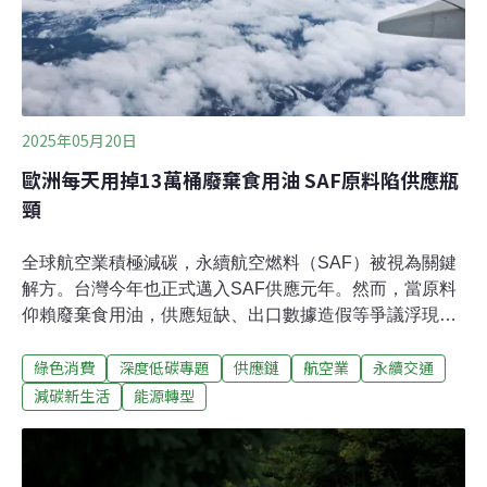
2025年05月20日
歐洲每天用掉13萬桶廢棄食用油 SAF原料陷供應瓶
頸
全球航空業積極減碳，永續航空燃料（SAF）被視為關鍵
解方。台灣今年也正式邁入SAF供應元年。然而，當原料
仰賴廢棄食用油，供應短缺、出口數據造假等爭議浮現，
該如何確保穩定且永續的供應鏈，將成為推動全球永續航
綠色消費
深度低碳專題
供應鏈
航空業
永續交通
空的重要挑戰。永續航空燃料是從生活廢棄物、水處理廠
污泥、農業植物碎屑等提煉出的生物原油，是一種可取代
減碳新生活
能源轉型
傳統航空燃料的低碳燃料。SAF 最主要的原料為廢棄食用
油，透過加氫處理轉化為航空燃料。根據歐洲統計，現在
大部分的廢棄食用油（Used Cooking Oil, UCO）來自餐