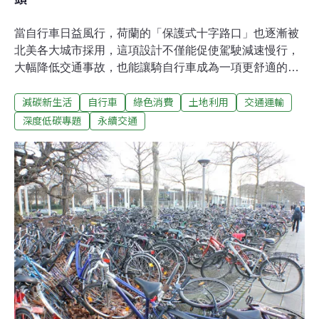
當自行車日益風行，荷蘭的「保護式十字路口」也逐漸被
北美各大城市採用，這項設計不僅能促使駕駛減速慢行，
大幅降低交通事故，也能讓騎自行車成為一項更舒適的體
驗。俗話說，馬路如虎口。尤其在大城市，十字路口總是
減碳新生活
自行車
綠色消費
土地利用
交通運輸
行人與自行車騎士事故的匯聚點。全球每年有約139萬人
死於交通事故，而在美國，每年有千名自行車騎士死亡，
深度低碳專題
永續交通
13萬名騎士受傷。平均每75分鐘就有一名行人死於車禍。
根據美國交通部的數據，高達41%的行人與55%的自行車
受傷事故都發生在十字路口。傳統的十字路口對行人與自
行車騎士並不友善，因為它們是為汽車設計的。自行車左
轉時，可能意味著要併入擁擠的車流，或是在毫無保護的
車陣中等待車流淨空。在穿越路口時，則可能遇到注意力
不集中的駕駛，右轉撞上直行自行車騎士的「右鉤式」碰
撞風險。由荷蘭政府贊助的機構荷蘭自行車大使（Dutch
Cycling Embassy），專門協助荷蘭自行車產業向外拓展
市場，其國際關係經理