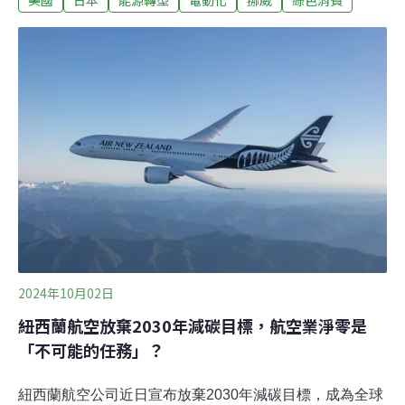
美國
日本
能源轉型
電動化
挪威
綠色消費
先驅的國家如美國、日本與韓國，電動車占比卻有限。而
電動車似乎也與疫情後的社會變遷有密切關係，如今全球
邁向後疫情時代，這對電動車產業會是利多嗎？從「電動
車新車分群」看差異依據《彭博社》彙整報告可見得，
2023年第四季對電動車產業是非常豐碩的一年，全球登記
銷量共達300萬輛車，《彭博社》持續追蹤的31個國家
中，總計占了新購車輛市場的14.5%，按照統計報表，可
以看出幾個電動車產業的銷售現況：然而，一個全球化產
業的發展，不是只有特定區域或是特定國家一直往前衝就
能普及化，尤其歐洲國家在綠能產業中，
2024年10月02日
紐西蘭航空放棄2030年減碳目標，航空業淨零是
「不可能的任務」？
紐西蘭航空公司近日宣布放棄2030年減碳目標，成為全球