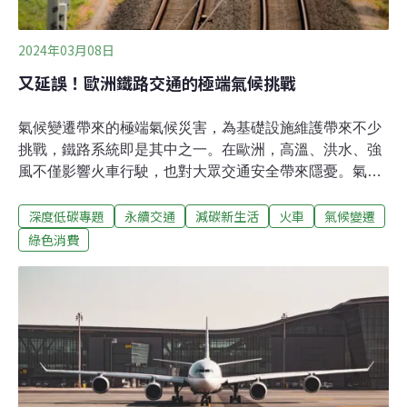
2024年03月08日
又延誤！歐洲鐵路交通的極端氣候挑戰
氣候變遷帶來的極端氣候災害，為基礎設施維護帶來不少
挑戰，鐵路系統即是其中之一。在歐洲，高溫、洪水、強
風不僅影響火車行駛，也對大眾交通安全帶來隱憂。氣候
變遷是如何影響歐洲鐵路業，各國又面臨什麼樣的挑戰、
深度低碳專題
永續交通
減碳新生活
火車
氣候變遷
推出了哪些解決方案？2024年1月，強烈風暴「伊莎」
（Storm Isha）讓英國交通大亂，火車班次取消、道路被
綠色消費
洪水淹沒、渡輪停駛、航班停飛。2023年12月，德國暴雪
導致繁忙的慕尼黑機場關閉、大眾交通運輸全面暫停營
運，影響擴及中歐。僅僅在2023年，奧地利聯邦鐵路公司
因為天氣原因的停駛次數就高達1900次，成為另類的火車
安全隱憂。氣候變遷下，洪水、強風、熱浪等極端氣候災
害頻傳，為歐洲鐵路產業帶來嚴峻挑戰。極端高溫可能導
致軌道變形（buckling）或變質、架空電線（Catenary