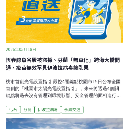
年的政策路徑圖。報告指出，對台灣而言，SAF技術的評
估核心，不僅在於「某一路徑是否技術、成本可行」，而
在於其是否能在本地資源結構與制度前提下，形成可擴
張、可治理且可隨時間修正的實際發展路徑。計畫主持
人、中經院能源與環境研究
2026年05月18日
恆春鯨魚谷屢被盜採、芬蘭「無車化」跨海大橋開
通、疫苗無效罕見伊波拉病毒襲剛果
桃市首創光電設置指引 嚴控4關鍵點桃園市15日公布全國
首創的「桃園市太陽光電設置指引」，未來將透過4個關
鍵點將過去沒有管理到環境影響、安全管理的面相進行補
強。在規劃選址上，會要求業者建立自主檢核，並建議與
化石
芬蘭
伊波拉病毒
永續交通
居民實質溝通。面對天災，指引中則規範了「緊急暫置計
畫」，防止損壞光電板造成二次污染。經濟發展局長張誠
表示，這份指引要確保每個光電案場從出生到退休都有人