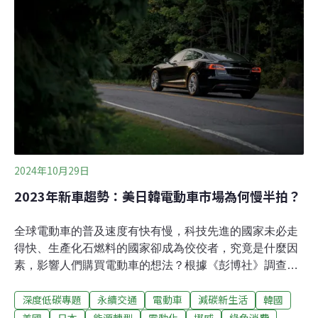
飲業，只有約10％來自家庭。
2024年10月29日
2023年新車趨勢：美日韓電動車市場為何慢半拍？
全球電動車的普及速度有快有慢，科技先進的國家未必走
得快、生產化石燃料的國家卻成為佼佼者，究竟是什麼因
素，影響人們購買電動車的想法？根據《彭博社》調查，
2023年年底，電動車銷量占全年度新車銷量5%以上的國
深度低碳專題
永續交通
電動車
減碳新生活
韓國
家達31個，電動車數量持續突破歷史新高，對於電動車產
業是莫大喜訊。但是，象徵高科技的電動車產業，在技術