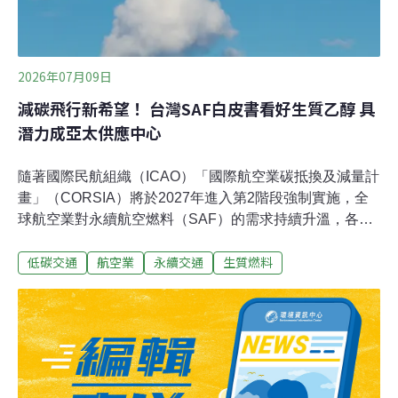
2026年07月09日
減碳飛行新希望！ 台灣SAF白皮書看好生質乙醇 具
潛力成亞太供應中心
隨著國際民航組織（ICAO）「國際航空業碳抵換及減量計
畫」（CORSIA）將於2027年進入第2階段強制實施，全
球航空業對永續航空燃料（SAF）的需求持續升溫，各國
也積極擴大供應鏈布局。中華經濟研究院近日發布
低碳交通
航空業
永續交通
生質燃料
《2026-2035 台灣永續航空燃料產業推動策略與政策路徑
白皮書》，分析台灣發展SAF產業的困境與機會，並提出
未來10年的政策路徑，盼結合國際供應鏈與本土製造能
量，提升航空減碳競爭力與產業商機。破解原料瓶頸，
ATJ成台灣SAF布局關鍵白皮書針對台灣本土環境進行
HEFA（廢油脂轉製）、ATJ（酒精轉航油）、FT（費托
合成）等不同SAF技術路徑的系統性評估，並擘劃未來十