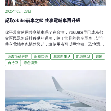
2025年05月28日
記取obike前車之鑑 共享電輔車再升級
你平常會使用共享單車嗎？在台灣，YouBike早已成為都
會區民眾無碳排移動的選項，除了常見的共享單車，近年
共享電輔車也悄然興起，讓使用者可以甲地租、乙地還，
現在不只雙北，彰化、雲林、台南等地都有不同的共享電
深度低碳專題
永續交通
減碳新生活
能源轉型
減碳
輔車品牌營運。街頭上違停、隨意傾倒的車輛，2017年標
榜隨借隨還、無樁式共享單車的oBike，進軍台灣後話題
自行車
綠色消費
滿滿，卻在兩年後因維修與各種違規亂象黯然退場。近年
來，共享電輔車成為綠色運具的新選項。台北市交通局日
前也研擬在今年年底前試辦小規模的共享電輔車，營運區
域由業者自行規劃。不過，共享電輔車與一般共享單車有
哪些不同的地方呢？無樁式、甲租乙還的共享制度又能否
從oBike的經驗中汲取教訓？智慧管理共享電輔車