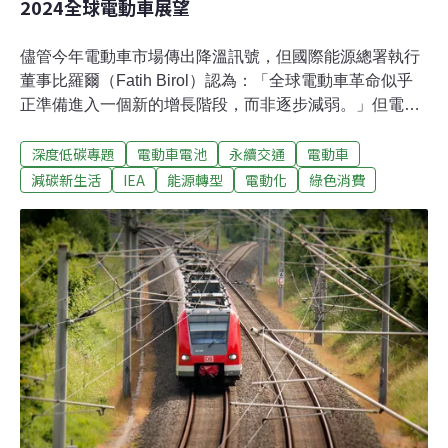
2024全球電動車展望
儘管今年電動車市場傳出降溫訊號，但國際能源總署執行
董事比羅爾（Fatih Birol）認為：「全球電動車革命似乎
正準備進入一個新的增長階段，而非逐步減弱。」但電動
車數量要持續增長，除了推出平價車款，充電基礎設施建
深度低碳專題
電動車電池
永續交通
電動車
設也應跟上。國際能源總署（IEA）持續看好電動車發
展，今年4月發布的報告預測，2024年全球電動車銷量將
減碳新生活
IEA
能源轉型
電動化
綠色消費
大幅增長，達到1700萬輛的新高，相當於每五輛新車就有
一輛以上是電動車。但電動車數量要持續增長，除了價格
更親民，充電基礎設施建設也有待跟上。電動車革命將邁
入新階段 IEA：2025年汽車石油需求將達峰值儘管今年電
動車市場傳出降溫訊號，但IEA執行董事比羅爾（Fatih
Birol）認為：「全球電動車革命似乎正準備進入一個新的
增長階段，而非逐步減弱。」IEA在4月發布的《2024全球
電動車展望》（Global EV Outlook 2024）預測，今年電
動車銷量強勁，與2023年