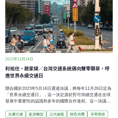
光客對當地環境、社區和文化造成了負面影響。為了應對
這些挑戰，一些地方政府採取了新舉措，例如向遊客收取
入場費和觀光稅，最近，日本廣島廿日市開徵宮島的「登
島稅」，希望能以價制量，平衡當地旅遊業的經濟利益以
及永續經營。究竟這樣的作法是否有效，其他國家應對觀
光發展的做法又
2023年11月24日
利祐任、趙家緯／台灣交通系統邁向雙零願景，呼
應世界永續交通日
聯合國於2023年5月16日通過決議，將每年11月26日定為
「世界永續交通日」，這一決定源於對可持續交通在全球
發展中重要性的認識和多年的國際合作進程。這一決議延
續了早期關於交通在永續發展中角色的多項決議，以及
永續交通
能源轉型
公共論壇
綠色消費
淨零碳排
2016年和2021年聯合國全球永續交通大會的成果。特別是