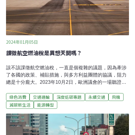
Wire）鬆弛，甚至有鐵軌附近植被因高溫而著火的先例，
鐵道上的枕木等配件也可能因此面臨額外壓力，進而故
障。
2024年01月05日
課徵航空燃油稅是異想天開嗎？
該不該課徵航空燃油稅，一直是個複雜的議題，因為牽涉
了各國的政策、補貼措施，與多方利益團體的協議，阻力
總是十分龐大。2023年10月2日，歐洲議會的一場聽證會
讓許多環保團體對徵收航空燃油稅重新燃起希望。「當我
綠色消費
交通運輸
深度低碳專題
永續交通
飛機
在加油站為車子加油，付款時的稅就佔了50%到60%。但
是當飛機加油，稅卻是零。哪個歐洲人會認為有道理？」
減碳新生活
能源轉型
日前正式成為歐盟新任氣候執委的荷蘭前外交部長胡克斯
特拉（Wopke Hoekstra）明確指出，不對航空燃油徵稅，
是「最大的荒謬」。隨著全球旅遊業蓬勃發展，一些熱門
旅遊勝地正面臨過度旅遊（overtourism）的問題，大量觀