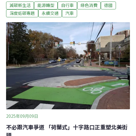
減碳新生活
能源轉型
自行車
綠色消費
德國
的德國，早在2021年就通過《國家自行車交通計劃
3.0》，喊出「2030年全國每日平均騎行里程數要比2017
深度低碳專題
永續交通
汽車
年多出一倍」的目標，並且自2002年開始大力投入人行道
基礎建設。具體成果顯現在由德國交通部主導的Mobility in
Germany報告中，這項調查在2023年4月到2024年7月期
間訪問了超過21.8萬戶家庭與約42萬人。報告顯示，德國
人的日常交通行為呈現「更少開車、更常步行與騎自行
車」的長期趨勢，在城市地區尤其顯著。更多德國人騎自
行車、選擇步行2023年，德國人的總移動里程數比2017年
減少了7%，主要是因為使用私人汽車的每日里程數下降，
比2017年足足減少了2億公里。相
2025年09月09日
不必跟汽車爭道 「荷蘭式」十字路口正重塑北美街
頭