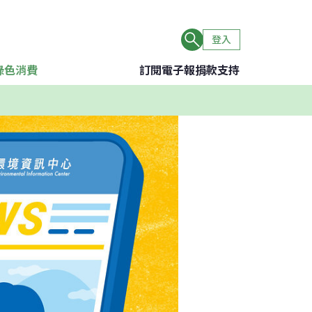
登入
綠色消費
訂閱電子報
捐款支持