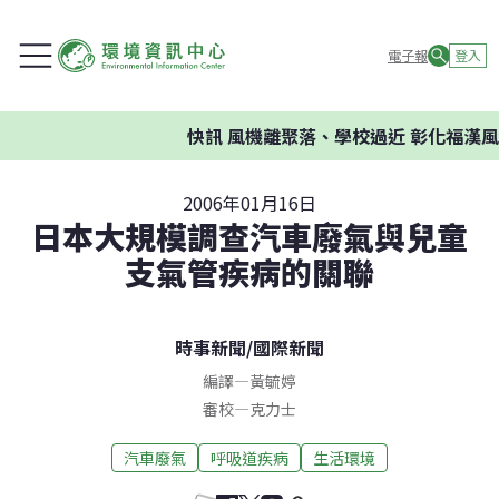
電子報
登入
快訊
風機離聚落、學校過近 彰化福漢風
2006年01月16日
日本大規模調查汽車廢氣與兒童
支氣管疾病的關聯
時事新聞
/
國際新聞
編譯
—
黃毓婷
審校
—
克力士
汽車廢氣
呼吸道疾病
生活環境