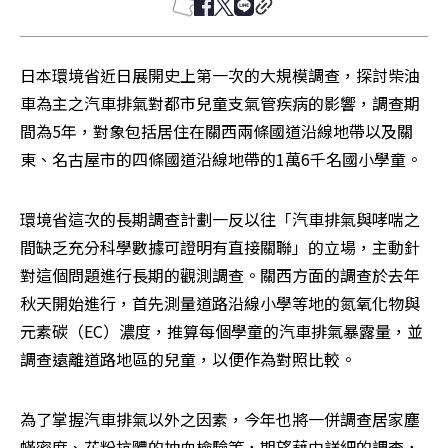
日本環境省近日展開史上第一次的大規模調查，探討柴油
車為主之汽車排氣對都市兒童支氣管疾病的影響，調查期
間為5年，對象包括居住在關西兩條國道沿線地帶以及關
東、名古屋市的四條國道沿線地帶的1萬6千名國小學童。
環境省這次的長期調查計劃一反以往「汽車排氣與哮喘之
間缺乏充分科學數據可證明有直接關聯」的立場，主動針
對這個問題進行長期的觀測調查。關西方面的調查於去年
秋天開始進行，首先測量道路沿線小學等地的氮氧化物與
元素碳（EC）濃度，推算每個學童的汽車排氣暴露量，並
調查遠離道路地區的兒童，以便作為對照比較。 
為了掌握汽車排氣以外之因素，今年也將一併調查居家塵
蟎密度、花粉抗體的抽血檢驗等，期望藉由詳細的調查，