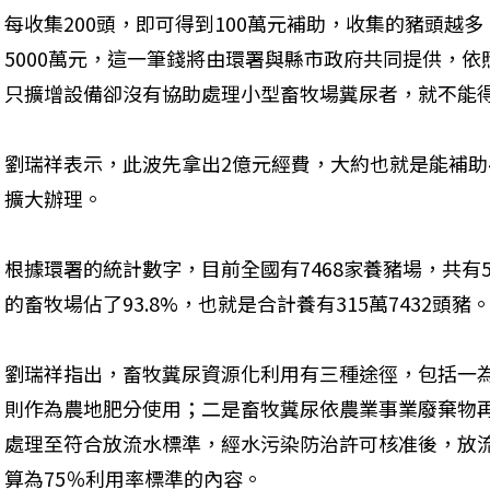
每收集200頭，即可得到100萬元補助，收集的豬頭越
5000萬元，這一筆錢將由環署與縣市政府共同提供，
只擴增設備卻沒有協助處理小型畜牧場糞尿者，就不能
劉瑞祥表示，此波先拿出2億元經費，大約也就是能補助
擴大辦理。
根據環署的統計數字，目前全國有7468家養豬場，共有54
的畜牧場佔了93.8%，也就是合計養有315萬7432頭豬
劉瑞祥指出，畜牧糞尿資源化利用有三種途徑，包括一
則作為農地肥分使用；二是畜牧糞尿依農業事業廢棄物
處理至符合放流水標準，經水污染防治許可核准後，放
算為75％利用率標準的內容。