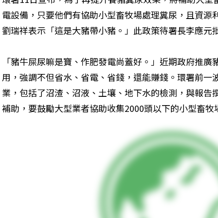
電設備，只要他們有協助小型畜牧場處理糞尿，且資源利
劉瑞祥表示「這是大豬帶小豬。」此政策待署長李應元
「豬牛屎尿嘛是寶、作肥發電尚蓋好。」近期政府推廣
用，強調不但省水、省電、省錢，還能賺錢。環署前一波
業，包括了沼渣、沼液、土壤、地下水的檢測，與報告
補助，要鼓勵大型業者協助收集2000頭以下的小型畜牧