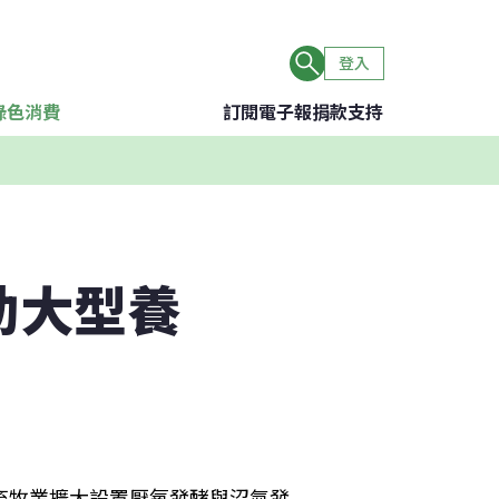
登入
綠色消費
訂閱電子報
捐款支持
助大型養
畜牧業擴大設置厭氧發酵與沼氣發