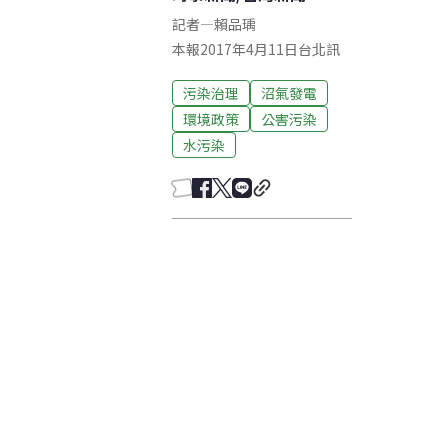
記者
—
賴品瑀
本報2017年4月11日台北訊
污染治理
沼氣發電
環境政策
公害污染
水污染