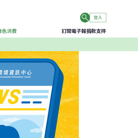
登入
綠色消費
訂閱電子報
捐款支持