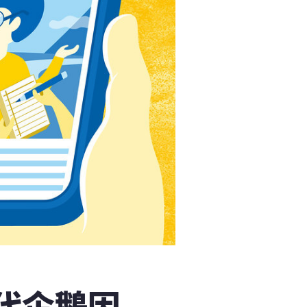
古代企鵝因