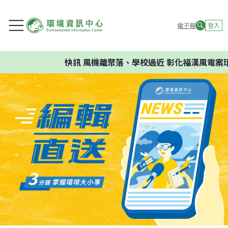
電子報
登入
快訊
風機離聚落、學校過近 彰化福漢風電案環