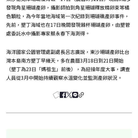
發現角星珊瑚產卵，攝影師拍到角星珊瑚釋放精卵束等橘
色顆粒，為今年當地海域第一次紀錄到珊瑚礁產卵事件，
先前，墾丁海域也在17日晚間發現棘杯珊瑚產卵，由墾管
處委託水中攝影專家蔡永春下海測得。
海洋國家公園管理處副處長呂志廣說，東沙珊瑚產卵比台
灣本島南方墾丁早幾天，多在農曆3月18日到21日開始
（墾丁為23日「媽祖生」前後），為迎接年度大事，調查
人員從3月中開始持續觀察水溫變化並監測產卵狀況。