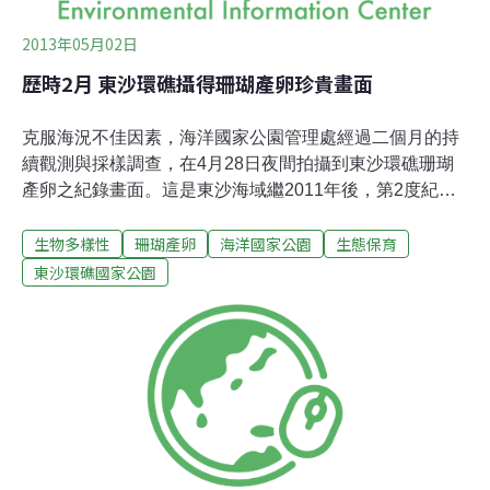
2013年05月02日
歷時2月 東沙環礁攝得珊瑚產卵珍貴畫面
克服海況不佳因素，海洋國家公園管理處經過二個月的持
續觀測與採樣調查，在4月28日夜間拍攝到東沙環礁珊瑚
產卵之紀錄畫面。這是東沙海域繼2011年後，第2度紀錄
到珊瑚產卵畫面。海管處與中山大學調查人員從3月初就
生物多樣性
珊瑚產卵
海洋國家公園
生態保育
開始採樣觀察珊瑚生殖腺發育情形，為避免錯失珊瑚的生
殖週期，人員以接力方式進行夜間水下調查作業，終於在
東沙環礁國家公園
28日守候到東沙珊瑚產卵行為。除了調查珊瑚產卵，海管
處也以人工移植扦插（無性生殖）的方式擴大東沙環礁珊
瑚種源，進行珊瑚復育，目前已完成2座大型塊礁（各移
植54分枝）的復育試驗區。海管處並指出，環礁潟湖的珊
瑚覆蓋率5年來已有所提升，由原本的2~50%提升到
17.5~71.5%。海管處表示，東沙環礁位於南海北部，歷經
千萬年的生長堆積而成，為我國海域唯一發育完整的珊瑚
環礁，同時東沙海域緊鄰全球海洋生物多樣最高的珊瑚大