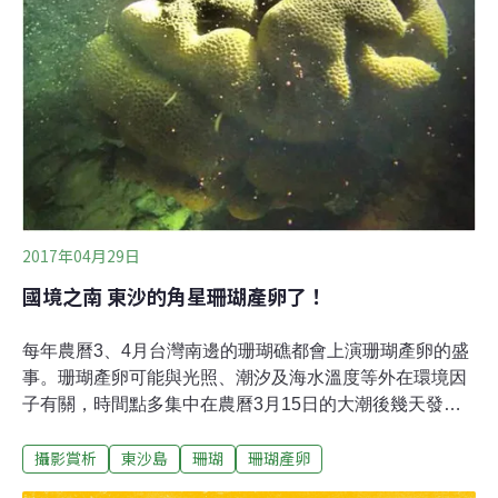
大量產卵的壯麗景象外，真正吸引眾多學者通宵徹夜去研
究珊瑚產卵的動機，係因當珊瑚產卵且成功受精後，就能
補充及維持族群數量，對珊瑚保育是很重要的一環。珊瑚
有性別嗎？如何判定預產期？珊瑚的性別很多樣，其生殖
方式可分為無性及有性生殖。珊瑚全年都在行無
2017年04月29日
國境之南 東沙的角星珊瑚產卵了！
每年農曆3、4月台灣南邊的珊瑚礁都會上演珊瑚產卵的盛
事。珊瑚產卵可能與光照、潮汐及海水溫度等外在環境因
子有關，時間點多集中在農曆3月15日的大潮後幾天發
生，而海洋國家公園管理處也長期觀測東沙環礁的珊瑚產
攝影賞析
東沙島
珊瑚
珊瑚產卵
卵情形。根據近幾年的調查顯示，東沙珊瑚產卵時間較墾
丁早幾天，多在農曆3月18日到21日開始，海管處調查人