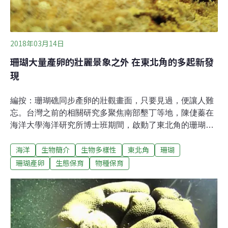
2018年03月14日
珊瑚大量產卵的壯麗景象之外 在東北角的多起新發
現
編按：珊瑚礁同步產卵的壯觀畫面，只要見過，便讓人難
忘。台灣之前的相關研究多聚焦南部墾丁等地，陳倢蓁在
海洋大學海洋研究所博士班期間，啟動了東北角的珊瑚研
究，不僅補上了很重要的一處研究缺口，也陸續有不少重
海洋
生物簡介
生物多樣性
東北角
珊瑚
要發現，以下便由珊瑚婦產科醫生來聊東北角。珊瑚礁每
年最活躍盛行的大事，就是珊瑚產卵。最早在1980年在大
珊瑚產卵
生態保育
物種保育
堡礁發現了珊瑚會同步產卵，隨後各國的學者在不同海域
的珊瑚礁陸續投入此項研究。台灣也不例外，在1992年戴
昌鳯、樊同雲及宋克義教授發表了墾丁的珊瑚在四月及五
月時有大量同步產卵的記錄，因而引發媒體於每年的四、
五月間熱烈報導墾丁珊瑚大量產卵的訊息。除了珊瑚同步