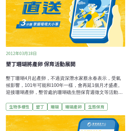
亦同時錄影記錄到另一雄性群體的同雙星珊瑚排出精子。
雙星珊瑚過去在分類上被歸類為菊珊瑚科的一員，科學家
到2008年才發現牠與雌雄同體的菊珊瑚是完全不同的物
種。台灣大學海洋研究所所長戴昌鳳指出，多數的珊瑚是
雌雄同體，珊瑚產卵時所看到排出的常是精卵束（包含精
子與卵子），到海面上再分離可以減少自體受精的
2012年03月18日
墾丁珊瑚將產卵 保育活動展開
墾丁珊瑚4月起產卵，不過資深潛水家蔡永春表示，受氣
候影響，101年可能和100年一樣，會再延1個月才盛產。
迎接珊瑚產卵，墾管處的珊瑚礁生態保育週徵文等活動即
起展開。每年農曆3月中旬是墾丁珊瑚產卵年度盛事，但
生物多樣性
墾丁
珊瑚
珊瑚產卵
生態保育
101年天氣和100年一樣怪異，忽冷忽熱，蔡永春說，101
年珊瑚的大量產卵，有可能和100年一樣延後1個月，在農
曆4月產卵；而101年又是潤4月，到底有沒有可能再延到
第2個4月，要到時候才知道。101年墾丁國家公園管理處