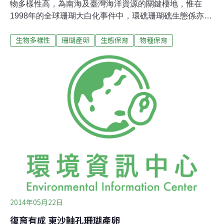
物多樣性高，為南海及臺灣海洋資源的關鍵棲地，惟在
1998年的全球珊瑚大白化事件中，環礁珊瑚礁生態係亦嚴
重受到傷害。為迎接每年媽祖生日（農曆3月23日）前後
生物多樣性
珊瑚產卵
生態保育
物種保育
一星期的珊瑚產卵，海管處調查人員從4月開始即持續觀
察水溫變化，配合鏡檢方式觀察珊瑚生殖腺發育情形，以
監測珊瑚產卵的狀況。5月8日，海管處人員在東沙島北岸
以夜潛方式，潛進珊瑚礁區發現到菊珊瑚產卵大爆發現
象，同時5月9日在東沙島東岸龍擺尾附近海域亦拍攝到微
孔珊瑚集體釋放精卵的畫面。同時，國立海洋生物博物館
的珊瑚研究團隊，今年又再次紀錄到人工養殖型的珊瑚產
卵，且時間點與墾丁海域的多數珊瑚生殖周期一致。海生
館表示，海生館珊瑚研究團隊過去就曾連續多年在墾丁海
域紀錄珊瑚產卵的生殖行為，去年開始除了野外也開始觀
察養殖型的珊瑚。海生館人工養殖的珊瑚從5月9日開始至
5月11日，接連3天皆有觀察到珊瑚產卵。
2014年05月22日
復育有成 東沙軸孔珊瑚產卵