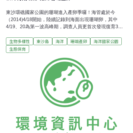
東沙環礁國家公園的珊瑚進入產卵季囉！海管處於今
（2014)4/18開始，陸續記錄到海面出現珊瑚卵，其中
4/19、20為第一波高峰期，調查人員更首次發現復育3年
的軸孔珊瑚加入產卵行列，預估珊瑚產卵季將持續到5月
生物多樣性
東沙島
海洋
珊瑚產卵
海洋國家公園
下旬。東沙環礁在1998年的全球珊瑚大白化事件中，珊瑚
礁生態嚴重受損，2003年成立國家公園後，開始進行復育
生態保育
海域生態，除調查珊瑚復原能力外，也積極進行珊瑚的復
育試驗，以掌握珊瑚礁現況、並擬定適宜的復育機制。早
期東沙環礁珊瑚產卵時間沒有記錄，2011年開始，由中山
大學宋克義教授進行珊瑚產卵調查，經過多年調查顯示，
東沙珊瑚產卵多在每年4～5月間發生。但由於東沙環礁內
外珊瑚群聚組成不同，各種珊瑚產卵條件不盡相同，因此
珊瑚產卵的確切時間，只能約略推估。海管處表示，今年
更記錄到復育多年的軸孔珊瑚加入產卵行列，這些珊瑚是
利用植物扦插方式，在珊瑚礁塊的孔隙間進行無性培育。
這些分株培育的軸孔珊瑚，在第