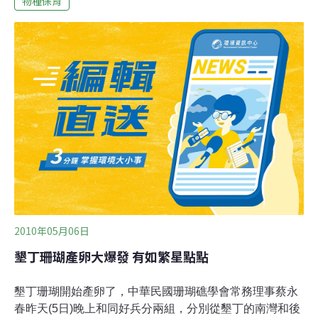
物種保育
70%跌到30%，將近一半珊瑚遭破壞，海域內魚、蝦、蟹
等海洋生物死亡。幸好部份海域的珊瑚受創較輕，調查發
現，核三廠入水口與後壁湖珊瑚覆蓋率仍有六成以上，且
形成棲地移轉。墾丁資深潛水教練蔡永春說，原本擔心受
去年八八水災影響，今年珊瑚產卵量可能會減少，還好數
量和往年差不多，因墾丁後壁湖、南灣一帶屬內灣地形，
珊瑚有地形保護。今年並新記錄到3、4種珊瑚產卵狀況，
包括斜花珊瑚、膨脹表孔珊瑚、結節表孔珊瑚，讓人非常
興奮。
2010年05月06日
墾丁珊瑚產卵大爆發 有如繁星點點
墾丁珊瑚開始產卵了，中華民國珊瑚礁學會常務理事蔡永
春昨天(5日)晚上和同好兵分兩組，分別從墾丁的南灣和後