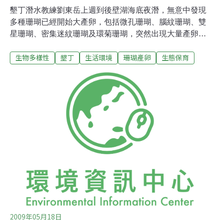
墾丁潛水教練劉東岳上週到後壁湖海底夜潛，無意中發現
多種珊瑚已經開始大產卵，包括微孔珊瑚、腦紋珊瑚、雙
星珊瑚、密集迷紋珊瑚及環菊珊瑚，突然出現大量產卵現
象，橘紅色的珊瑚卵在海底飛舞，在漆黑海底就好像滿天
生物多樣性
墾丁
生活環境
珊瑚產卵
生態保育
星斗一般壯觀。讓同行潛水客興奮不已，紛紛上岸拿相機
下海記錄這壯觀的景象。由於產卵時間比往年提早不少，
也呼籲保育學者了解是否有異常現象。墾管處保育課長馬
協群指出，雖然距離往年珊瑚大量產卵時間早約1個月，
但依過去紀錄顯示，國曆3月之後產卵都還算正常現象。
海生館珊瑚專家樊同雲則表示，今年墾丁海水溫度低，照
理說不會那麼早產卵，不過以時序來看還不算異常，將就
資料判讀後，釐清原因。
2009年05月18日