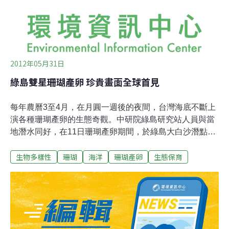
三角區域，為我國海域生物多樣性熱點之一，極適合進行
珊瑚礁生物多樣性相關研究。
2012年05月31日
綠島雙星珊瑚產卵 珍貴畫面全球首見
每年農曆3至4月，在月圓一週後的夜間，台灣海底不斷上
演各種珊瑚產卵的生態奇觀。中研院綠島研究站人員與當
地潛水同好，在11日珊瑚產卵期間，於綠島大白沙潛點拍
攝到世界第一張「雙星珊瑚產卵」的野外生態照片。中研
生物多樣性
珊瑚
海洋
珊瑚產卵
生態保育
院生物多樣性中心研究員、珊瑚礁學會理事長鄭明修指
出，國內學術界過去對珊瑚產卵的觀察偏重在墾丁海域，
目前中研院正積極籌設綠島研究站，其駐站研究人員張銘
志和潛水教練陳孝麟，在珊瑚產卵期間進行密集的觀察記
錄，於5月11日拍攝到雙星珊瑚產卵的照片，當拍攝到雌
性珊瑚群體釋出卵子的同時，在十公尺距離外的潛水員，