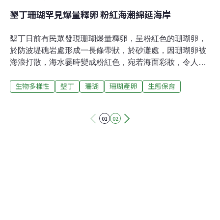
墾丁珊瑚罕見爆量釋卵 粉紅海潮綿延海岸
墾丁日前有民眾發現珊瑚爆量釋卵，呈粉紅色的珊瑚卵，
於防波堤礁岩處形成一長條帶狀，於砂灘處，因珊瑚卵被
海浪打散，海水霎時變成粉紅色，宛若海面彩妝，令人驚
豔。17日上午，墾丁後壁湖漁港航道西側發現有粉紅色不
生物多樣性
墾丁
珊瑚
珊瑚產卵
生態保育
明液體浮於海面上，原本民眾以為是油污染進行通報，經
墾丁國家公園管理處派員仔細查證後，才證實為夜晚時珊
瑚產卵所造成的奇觀。依墾丁珊瑚產卵20年來的紀錄顯
01
02
示，珊瑚多在每年農曆 3、4 月的月圓後一個星期左右會
進行一年一度的生殖活動。據南北潛水教練蔡永春表示，
他於前幾個夜晚於出水口觀察珊瑚產卵行為，發現今年農
曆4月珊瑚產卵情形為其多年來觀察中最為盛大的。蔡永
春接受媒體採訪時指出，往年墾丁珊瑚大產卵約發生在媽
祖誕辰前後，但今年因農曆閏月，加上墾丁海水溫度較往
年低2、3 度，造成產卵時間延後。海生館企研組段文宏博
士於觀察後亦表示，此現象只於國外見過，此次還是他於
墾丁研究珊瑚生殖12年來首見。墾管處官員