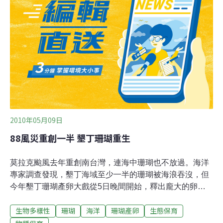
與台灣珊瑚礁學會及中華民國水中攝影協會在4月11日到
18日舉辦珊瑚礁生態保育週活動，一系列關懷海洋生態的
活動項目將展開。這些活動包括「海洋生態攝影作品
展」、「100年度保育研究成果海報展」、「2012與魚對
話在墾丁－網誌徵文比賽」、「海洋生態與環境紀錄影片
徵選」、「海洋生態與環境水中數位攝影比賽」、海洋生
態體驗營、淨海及珊瑚產卵夜觀等。
2010年05月09日
88風災重創一半 墾丁珊瑚重生
莫拉克颱風去年重創南台灣，連海中珊瑚也不放過。海洋
專家調查發現，墾丁海域至少一半的珊瑚被海浪吞沒，但
今年墾丁珊瑚產卵大戲從5日晚間開始，釋出龐大的卵到
海洋中，讓海域頓時變成繁星點點夜空，也象徵珊瑚重生
生物多樣性
珊瑚
海洋
珊瑚產卵
生態保育
契機。中華民國珊瑚礁學會6日公布莫拉克颱風過後第一
筆墾丁珊瑚調查報告，莫拉克前後墾丁珊瑚的覆蓋率從