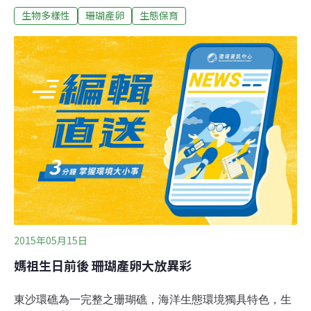
生物多樣性
珊瑚產卵
生態保育
精卵束等橘色顆粒，為今年當地海域第一次紀錄到珊瑚礁
產卵事件，先前，墾丁海域也在17日晚間發現棘杯珊瑚產
卵，由墾管處委託水中攝影專家蔡永春下海測得。海洋國
家公園管理處副處長呂志廣說，東沙珊瑚產卵比台灣本島
南方墾丁早幾天，多在農曆3月18日到21日開始（墾丁為
23日「媽祖生」前後），為迎接年度大事，調查人員從3
月中開始持續觀察水溫變化並監測產卵狀況。
2015年05月15日
媽祖生日前後 珊瑚產卵大放異彩
東沙環礁為一完整之珊瑚礁，海洋生態環境獨具特色，生