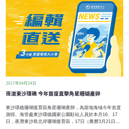
員從3月中就開始持續觀察水溫變化，終於在國曆4月17日
（農曆3月21日）夜間9點多，於東沙島北岸拍攝到角星珊
瑚產卵。照片中的橘色顆粒為角星珊瑚所釋放的精卵束，
這是2017年台灣南部海域珊瑚礁第一次紀錄到珊瑚產卵的
事件！
2017年04月24日
夜潛東沙環礁 今年首度直擊角星珊瑚產卵
東沙環礁珊瑚復育區角星珊瑚產卵，為當地海域今年首度
測得。海管處東沙環礁國家公園駐站人員於本月16、17
日，夜潛東沙島北岸珊瑚復育區，17日（農曆3月21日）
晚間9點多發現角星珊瑚產卵，攝影師拍到角星珊瑚釋放