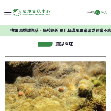
電子報
登入
訊
風機離聚落、學校過近 彰化福漢風電案環委建議不應開發
珊瑚產卵