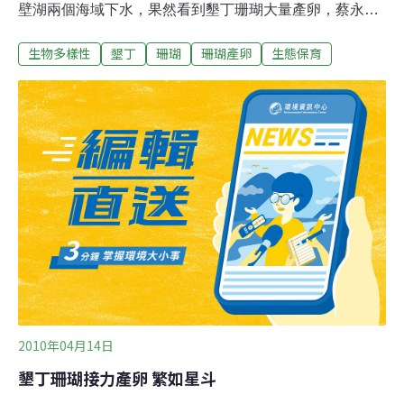
壁湖兩個海域下水，果然看到墾丁珊瑚大量產卵，蔡永春
說，觀察紀錄到總共有20多種珊瑚同時產卵，包括菊珊
生物多樣性
墾丁
珊瑚
珊瑚產卵
生態保育
瑚、表孔珊瑚、微孔珊瑚、以及軸珊瑚和紋珊瑚等等，頓
時紅的、白的、灰的、 霧狀和團塊珊瑚卵在海中舞動，宛
如繁星點點，美麗極了。長期觀察珊瑚生態的蔡永春說，
墾丁珊瑚每年農曆3月20到23號會出現兩天大爆發，2010
年直到國曆5月5號、農曆3月22號才出現大爆發，今晚(6
日)晚上還有一天，不過，數量沒有前一天多；蔡永春指
出，2009年八八風災之後，他們曾下水去觀察，發現很多
珊瑚都死了，可見大自然的威力。
2010年04月14日
墾丁珊瑚接力產卵 繁如星斗