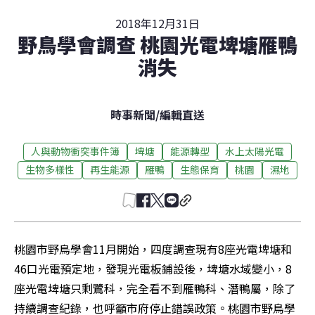
2018年12月31日
野鳥學會調查 桃園光電埤塘雁鴨
消失
時事新聞
/
編輯直送
人與動物衝突事件簿
埤塘
能源轉型
水上太陽光電
生物多樣性
再生能源
雁鴨
生態保育
桃園
濕地
桃園市野鳥學會11月開始，四度調查現有8座光電埤塘和
46口光電預定地，發現光電板鋪設後，埤塘水域變小，8
座光電埤塘只剩鷺科，完全看不到雁鴨科、潛鴨屬，除了
持續調查紀錄，也呼籲市府停止錯誤政策。桃園市野鳥學