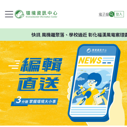
電子報
登入
快訊
風機離聚落、學校過近 彰化福漢風電案環委