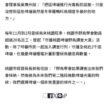
會理事長吳豫州說：「把這埤塘進行光電板的設施，只是
沒想到這些埤塘竟然是冬季雁鴨科鳥類度冬最好的地
方。」
每年11月到2月是候鳥來桃園旺季，桃園市野鳥學會動員
超過20名志工，發起「守護桃園埤塘野鳥調查大賞」活
動，除了呼籲市民一起加入調查行列，守護全桃近2千座
埤塘，也擔憂埤塘種電計畫影響候鳥棲息與數量。
桃園市經發局長郭裕信說：「野鳥學會如果調查出來我們
會採納，然後做為未來我們第二階段推動埤塘光電的時
候，我們選擇埤塘一個非常重要的條件之一。」