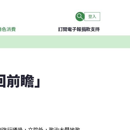
登入
綠色消費
訂閱電子報
捐款支持
回前瞻」
例強行通過，立院外，政治大學地政