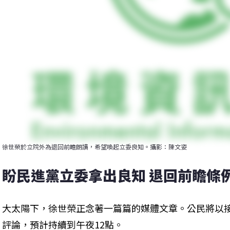
徐世榮於立院外為退回前瞻朗讀，希望喚起立委良知。攝影：陳文姿
盼民進黨立委拿出良知 退回前瞻條
大太陽下，徐世榮正念著一篇篇的媒體文章。公民將以
評論，預計持續到午夜12點。