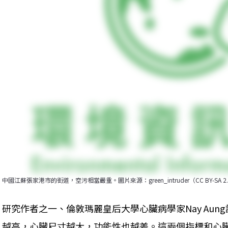
中國江蘇張家港市的街道，空污相當嚴重。圖片來源：green_intruder（CC BY-SA 2
研究作者之一、倫敦瑪麗皇后大學心臟病學家Nay Aun
越高，心臟尺寸越大，功能性也越差。這兩個指標和心