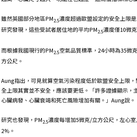
雖然英國部分地區PM
濃度超過歐盟設定的安全上限是2
2.5
研究發現，這些受試者居住地的平均PM
濃度僅10微
2.5
而根據我國現行的PM
空氣品質標準，24小時為35微
2.5
方公尺。
Aung指出，可見就算空氣污染程度低於歐盟安全上限
全上限其實並不安全，應該要更低。「許多證據顯示，
心臟病發、心臟衰竭和死亡風險增加有關。」Aung說。
研究也發現，PM
濃度每增加5微克/立方公尺，左心室
2.5
2%。