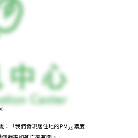
.0）
g說：「我們發現居住地的PM
濃度
2.5
臟病發率和死亡率有關。」