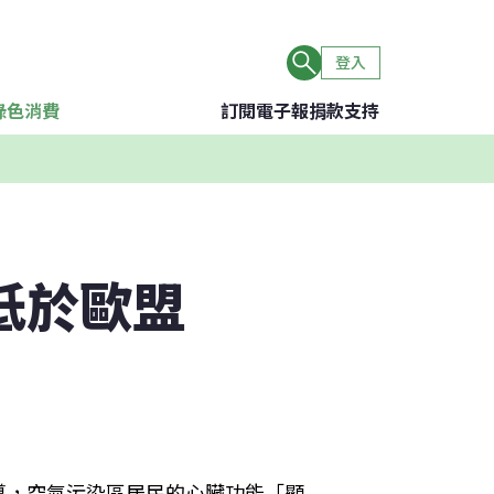
登入
綠色消費
訂閱電子報
捐款支持
5低於歐盟
導，空氣污染區居民的心臟功能「顯