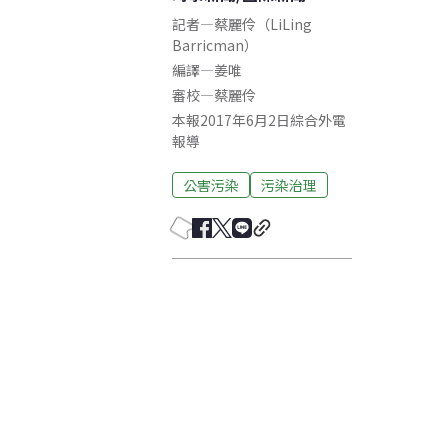
記者
—
蔡麗伶（LiLing
Barricman）
編譯
—
姜唯
審校
—
蔡麗伶
本報2017年6月2日綜合外電
報導
公害污染
污染治理