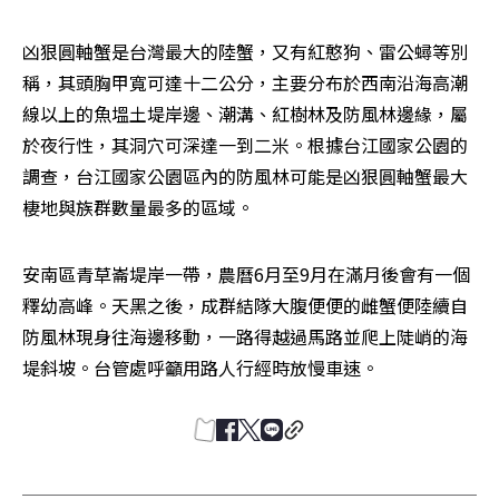
凶狠圓軸蟹是台灣最大的陸蟹，又有紅憨狗、雷公蟳等別
稱，其頭胸甲寬可達十二公分，主要分布於西南沿海高潮
線以上的魚塭土堤岸邊、潮溝、紅樹林及防風林邊緣，屬
於夜行性，其洞穴可深達一到二米。根據台江國家公園的
調查，台江國家公園區內的防風林可能是凶狠圓軸蟹最大
棲地與族群數量最多的區域。
安南區青草崙堤岸一帶，農曆6月至9月在滿月後會有一個
釋幼高峰。天黑之後，成群結隊大腹便便的雌蟹便陸續自
防風林現身往海邊移動，一路得越過馬路並爬上陡峭的海
堤斜坡。台管處呼籲用路人行經時放慢車速。