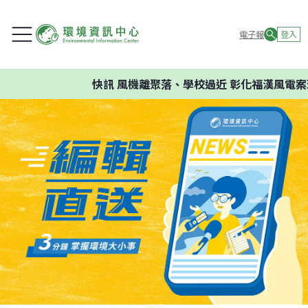
電子報
登入
快訊
風機離聚落、學校過近 彰化福漢風電案