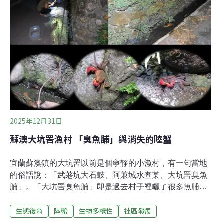
成長，每年五月到九月的繁殖期 ，抱卵的母蟹會從棲息的
海岸林出發，來到海邊生產，這一路上要克服層層關卡。
尤其遇到了暑假旅遊旺季，島上湧進一波波的遊客，臨海
而建的環島公路 ，成為陸蟹必須橫越的死亡之路，只要一
不小心就會命喪車輪下；這是台灣各地陸蟹面臨的生存困
境，而小琉球的居民也注意到這個問題。小琉球陸蟹遭路
殺 民間發起護蟹行動民宿業者王添正長期關注小琉
2025年12月31日
蘇澳大坑罟漁村 「臭魚脯」與消失的陸蟹
宜蘭蘇澳鎮的大坑罟以前是個寧靜的小漁村，有一句當地
的俗語說：「武荖坑大石鼓、阿兼城水查某、大坑罟臭魚
脯」。「大坑罟臭魚脯」即是過去村子裡曬了很多魚脯，
只要聞到魚的味道，就知道大坑罟到了。2020年時，我受
生態復育
陸蟹
生物多樣性
社區發展
邀至宜蘭蘇澳大坑罟社區發展協會，進行一場有關陸蟹生