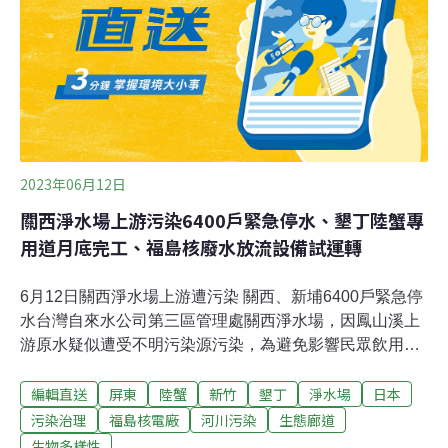
示，研究人員於6月13日及14日夜晚，在綠島進行陸域蟹
類調查時，在公館地區一處林投海岸林區域，觀察記錄到
多筆不同體型大小的椰子蟹幼蟹，概估胸甲長約1公分至3
公分，涵蓋1至5歲年齡層。生多所助理研究員陳榮宗受訪
表示，由於椰子蟹外觀近似常見的小型陸寄居蟹，即使偶
遇也難以被識別，此次首次發現椰
2023年06月12日
關西淨水場上游污染6400戶緊急停水、墾丁陸蟹專
用道月底完工、福島核廢水放流設備試運轉
6月12日關西淨水場上游遭污染 關西、新埔6400戶緊急停
水台灣自來水公司第三區管理處關西淨水場，因鳳山溪上
游原水疑似遭受不明污染源污染，為避免影響民眾飲用水
安全，12日上午9點30分起採預防性緊急停水，包括關西
編輯直送
屏東
陸蟹
新竹
墾丁
淨水場
日本
鎮全鎮和新埔鎮部分地區總計6400戶，預計停水至14日中
午12點；地方懷疑鳳山溪遭有害事業溶劑的廢液污染，縣
污染治理
福島核電廠
河川污染
生態廊道
府環保局表示，已通報檢警積極追查污染源，檢察官預計
生物多樣性