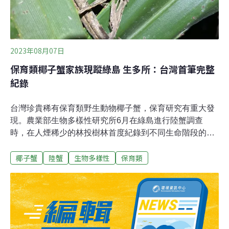
年，但人工護蟹只能在有限的時段進行，而且需要大量人
力，在墾丁進行二十多年陸蟹研究的專家劉烘昌建議，以
架高道路的方式來改善路殺。2017年
2023年08月07日
保育類椰子蟹家族現蹤綠島 生多所：台灣首筆完整
紀錄
台灣珍貴稀有保育類野生動物椰子蟹，保育研究有重大發
現。農業部生物多樣性研究所6月在綠島進行陸蟹調查
時，在人煙稀少的林投樹林首度紀錄到不同生命階段的野
外椰子蟹。生多所助理研究員陳榮宗說，此次發現十分難
椰子蟹
陸蟹
生物多樣性
保育類
得，是台灣首筆椰子蟹家族的完整紀錄，將有助於保育研
究工作。首筆家族完整紀錄 椰子蟹在綠島有穩定族群椰子
蟹（學名：Birgus latro）主要分布在屏東、台東及東部離
島的沿海地區，因數量稀少不容易發現，性成熟前在野外
難以觀察記錄，更不用說發現各個不同生命週期的幼蟹個
體。農業部生物多樣性研究所今（7日）發布新聞稿表