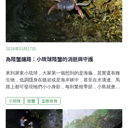
照片，桌上陳列販售附近店家製作的陶器紀念品，以及小
網代之森NPO的手作小物。小網代之森占地約70公頃，是
關東地區唯一完整保留「森林—濕地—潮間帶—海洋」流
域生態系的地域，這裡由神奈川縣、三浦市、神奈川綠地
信託基金會，以及NPO法人小網代野外活動協調會議四
方，依據正式協定共同管理。「當時覺得就叫森林吧，有
一種全部都是森林的感覺。」自稱「地方老爺爺」的導覽
2026年03月17日
為陸蟹讓路：小琉球陸蟹的消逝與守護
來到屏東小琉球，大家第一個想到的是海龜，其實還有種
生物，低調隱身在礁岩或是海岸林中，甚至在水溝邊、馬
路上都可發現牠們小小身影，每到繁殖季節，小島就會上
演一場生態饗宴，不過，這趟生命旅程處處充滿危機，該
小琉球
陸蟹
生態保育
如何為陸蟹讓路，幫牠們尋求一條活路。月色下，大腹便
便的陸蟹媽媽，緩緩地爬上礁岩，朝大海的方向前進，當
牠選定適合的位置站穩腳步，等待一波海浪到來，就會奮
力擺動身體，把腹部的卵團拋向海水之中，即使已經從海
洋演化在陸地生活，陸蟹的幼蟲還是必須回到海水中發育