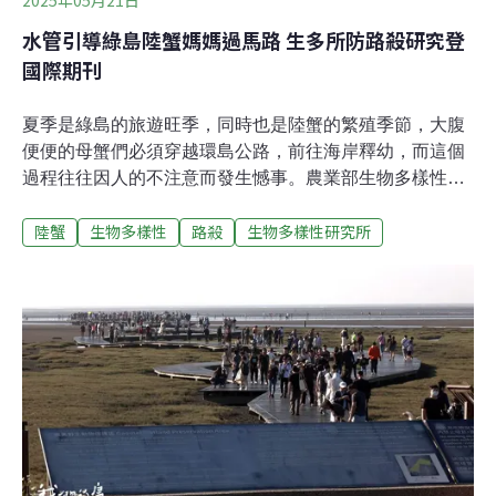
水管引導綠島陸蟹媽媽過馬路 生多所防路殺研究登
國際期刊
夏季是綠島的旅遊旺季，同時也是陸蟹的繁殖季節，大腹
便便的母蟹們必須穿越環島公路，前往海岸釋幼，而這個
過程往往因人的不注意而發生憾事。農業部生物多樣性研
究所受交通部觀光署東部海岸國家風景區管理處委託，在
陸蟹
生物多樣性
路殺
生物多樣性研究所
綠島展開防止陸蟹路殺的研究計畫，該計畫以水管做成陸
蟹用廊道，成功減少陸蟹道路死亡事件，顯著降低路殺
率，其成果已發表在國際知名期刊《Global Ecology and
Conservation》上。生多所發布新聞稿指出，該研究於
2022及2023年的陸蟹繁殖季節（5～9月），於綠島環島
公路石朗至龜灣的路殺熱點區域進行試驗。研究人員運用
道路下既有連接山側和海側的涵洞（又稱暗渠），在周邊
安裝簡易的引導設施，導引陸蟹安全過馬路，順利下海釋
放幼蟹。研究涵洞分為對照組和實驗組，實驗組設置位置
一側為草地，另一側為擋土牆直壁，在試驗上運用不同的