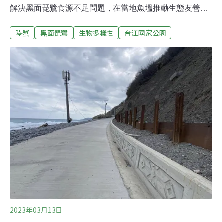
解決黑面琵鷺食源不足問題，在當地魚塭推動生態友善棲
地營造，計畫推行四年以來，營造出近62公頃棲地。每年
陸蟹
黑面琵鷺
生物多樣性
台江國家公園
10月，黑面琵鷺陸續飛抵台江國家公園避冬，此時周邊養
殖漁民會開始「曬坪」，放乾魚塭池水，讓池底被太陽曝
曬、殺菌，替隔年養殖做準備。過程中水位降低，也成了
黑面琵鷺覓食的絕佳地點。不過常有漁民在曬坪前就撈起
剩餘漁獲，或在短時間內迅速放乾池水。為確保黑面琵鷺
食物來源，台江處2019年起與南台科技大學合作，邀請漁
民協助營造生態友善棲地，30日於「2022年台江國家公園
保育研究成果發表會」分享成果。參與漁民必須配合於黑
面琵鷺度冬期間（每年10月至隔年4月）曬坪；還需將水
位維持在20至30公分至少五天；並遵守留下雜魚、不驅趕
鳥類、不使用有害化學藥劑、不使用細網妨礙魚類進出等
原則；同時配合協助鳥類監測工作
2023年03月13日