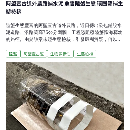
阿塱壹古道外農路鋪水泥 危害陸蟹生態 環團籲補生
態檢核
陸蟹生態豐富的阿塱壹古道外農路，近日傳出發包鋪設水
泥道路、沿路築高75公分圍牆，工程恐阻礙陸蟹降海釋幼
的路徑。由於該案未經生態檢核，引發環團質疑，何以生
態熱點不須生態檢核。時代力量立委陳椒華10日召開協調
陸蟹
阿塱壹古道
生物多樣性
生態檢核
會，要求鄉公所在釐清相關生態爭議前暫時停工。曾紀錄
到34種陸蟹熱點鋪設水泥道路 專家質疑阻隔母蟹降海路
徑、籲停工陳椒華於記者會上表示，牡丹鄉公所應停止未
施作工程，已施作之水泥矮牆也必須打掉，移除陸蟹降海
遷徙的阻礙。另外，興建水泥道路時摧毀的靠海側植被也
必須恢復，一方面提供原本棲息此處的陸蟹物種生存環
境， 一方面提供棲息內陸之陸蟹降海遷徙休息、掩蔽的環
境，減少被天敵獵殺及乾燥死亡的風險。陸蟹專家劉烘昌
表示，2011年執行「阿塱壹暫訂自然保留區的陸蟹調查」
時，便在旭海村海巡哨所至阿朗壹自然保留區入口處的海
岸，記錄到9科34種陸蟹，超出自然保留區範圍內的31
種，其中有10種棲息在水泥道路內陸側的