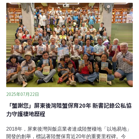
態的講座。講座結束後，當時的社區發展協會理事長即表
示，陸蟹生態的調查與相關教育，正是該做的方向，因為
這是社區的重要共同記憶。於是在隔（2021）年，在宜蘭
城鄉潮間帶公司的委託下，我前往宜蘭蘇澳大坑罟社區進
行海岸林調查，帶來一連串有趣的故事與研究。原來陸蟹
不住在樹林裡？大坑罟社區位於宜蘭蘇澳鎮，東鄰太平
洋，北鄰新城溪，西邊及南邊則受港口大排環繞。當地人
戲稱，大坑罟亦可像是一個「離島」。大坑罟東邊緊鄰著
一大片海岸林，我原先預想著，海岸林下的陸蟹多樣性一
定很高。經過第一次調查後，除了沙灘上零星幾隻沙蟹，
海岸林底層竟然相當的寂靜，這讓我們研究團隊大
2025年07月22日
「蟹謝您」屏東後灣陸蟹保育20年 新書記錄公私協
力守護棲地歷程
2018年，屏東後灣與飯店業者達成陸蟹棲地「以地易地」
開發的創舉，標誌著陸蟹保育近20年的重要里程碑。今