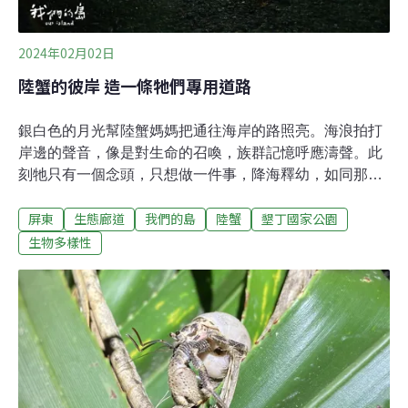
內的美堤路，交通有些混亂。尷尬的是，遊客散場，陸蟹
上場，都在這個時候。高美濕地曾記
2024年02月02日
陸蟹的彼岸 造一條牠們專用道路
銀白色的月光幫陸蟹媽媽把通往海岸的路照亮。海浪拍打
岸邊的聲音，像是對生命的召喚，族群記憶呼應濤聲。此
刻牠只有一個念頭，只想做一件事，降海釋幼，如同那一
年，牠的母親為牠所做的。牠，能做到嗎？下一步是再往
屏東
生態廊道
我們的島
陸蟹
墾丁國家公園
前走的機會？還是車輪爆擊？時間是農曆6~10月，陸蟹的
繁殖季，月圓之夜，地點是台26線39.5到41.5公里，香蕉
生物多樣性
灣到砂島之間的路段。太陽下山後，墾丁國家公園與公路
局合作進行交通管制，原本的四線道縮減為兩線道，志工
趁著車輛停下的時候護送蟹媽媽到海邊。為什麼這個路段
受到高度重視？因為香蕉灣一帶有完整的海岸林，陸蟹物
種多樣性是海岸林類型棲地的世界第一，但台26線從中通
過，將海岸林一分為二，四線車道的水泥路面，成了陸蟹
的枉死城。這個「蟹謝讓路」活動已經連續舉辦了十二