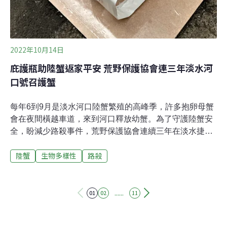
2022年10月14日
庇護瓶助陸蟹返家平安 荒野保護協會連三年淡水河
口號召護蟹
每年6到9月是淡水河口陸蟹繁殖的高峰季，許多抱卵母蟹
會在夜間橫越車道，來到河口釋放幼蟹。為了守護陸蟹安
全，盼減少路殺事件，荒野保護協會連續三年在淡水捷運
紅樹林站邀請志工及當地民眾共同護蟹、調查路殺分布熱
陸蟹
生物多樣性
路殺
點，並進行相關議題的宣導。停車場是陸蟹易遭路殺，或
遇乾竭的地點之一。今年更首次獲台北捷運公司與歐特儀
公司的協助，在捷運紅樹林站的轉乘停車場內放置數個庇
護瓶，並張貼告示，讓誤闖陸蟹進到瓶中，再由發現民眾
......
01
02
11
或志工依步驟進行放生。期間庇護瓶總共幫助83隻陸蟹平
安返家。停車場內放置庇護瓶 救83隻陸蟹平安返家今年6