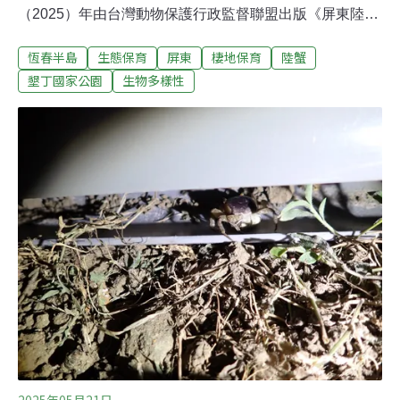
（2025）年由台灣動物保護行政監督聯盟出版《屏東陸
蟹，蟹謝您》一書，完整記錄從這段抗爭而起、走向公私
恆春半島
生態保育
屏東
棲地保育
陸蟹
協力護蟹的過程，7月18日在屏東市舉辦新書發表會。台
灣動物保護行政監督聯盟秘書長何宗勳表示，本書記錄自
墾丁國家公園
生物多樣性
2006年起屏東車城後灣面對高級飯店的開發案時，環團與
社區共同提出以地易地的創新保育方案。這項作法在屏東
縣政府與墾管處的積極協商下，最終獲得開發業者正面的
回應與配合，成功保住全台最關鍵的陸蟹棲地，開創台灣
首例由民間倡議、公私協力完成的生態用地轉型典範。18
日發表會上，屏東縣政府、墾管處、環團、陸蟹學者和後
灣在地居民齊聚一堂。後灣社區發展協會理事長尤子鴻表
示，後灣陸蟹的保育過程走過衝突與和解，以地易地的成
功，說明保育和經濟發展可以取得平衡，而地方居民期待
能夠發展立足。期盼往後後灣進入新的里
2025年05月21日