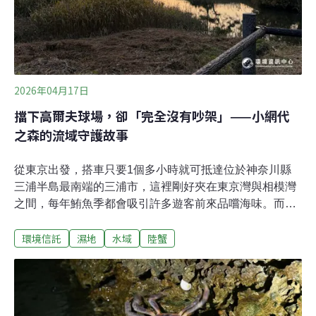
2026年04月17日
擋下高爾夫球場，卻「完全沒有吵架」——小網代
之森的流域守護故事
從東京出發，搭車只要1個多小時就可抵達位於神奈川縣
三浦半島最南端的三浦市，這裡剛好夾在東京灣與相模灣
之間，每年鮪魚季都會吸引許多遊客前來品嚐海味。而遊
客間廣為流傳的秘境「小網代之森」，是在高度開發的關
環境信託
濕地
水域
陸蟹
東地區首都圈，唯一保留了「森林—濕地—潮間帶—海
洋」的完整流域生態系，又稱為「奇跡の森」（奇跡之
森）。坐擁森林、濕地、海洋景緻三浦市民中心的二樓，
展示著小網代之森的緣起與生態介紹，佈告欄上貼著被稱
為「山蟹」的紅螯螳臂蟹（アカテガニ，下稱赤手螃蟹）