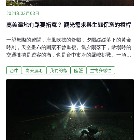
引導設施來進行測試。草地的一側，研究人員將PVC水管
（直徑10
2024年03月08日
高美濕地有路要拓寬？ 觀光需求與生態保育的槓桿
一望無際的遼闊，海風吹拂的舒暢，夕陽緩緩落下的黃金
時刻，天空畫布的圖案不曾重複。當夕陽落下，散場時的
交通擁擠是遊客的痛，也是台中市府的嚴峻挑戰。一項還
在規劃階段的拓寬道路計畫，希望能解開這個尖峰時間的
台中
高美濕地
我們的島
陸蟹
生物多樣性
困境。但在這裡活動的不只遊客，還有土生土長的珍貴陸
蟹……這片位在大甲溪南岸的濕地，有700多公頃在2004
年已經公告為「高美野生動物保護區」，2007年被列為國
家級重要濕地。在觀光需求與生態保育的槓桿上，高美濕
地應該以哪個為優先？而目前的發展方向，有考量到這一
點嗎？走在蜿蜒的木棧道上，彷彿漫步在天地之間，海風
輕拂，就算吹亂了頭髮也心情愉悅。2016年高美濕地曾被
日本網友評為一生必遊一次的世界級景點，被譽為台灣版
的天空之鏡。美，卻美中不足。陸蟹通行卻遇上遊客散場
路殺比例達20%相較於堤防外的清朗，夕陽西下後，堤防