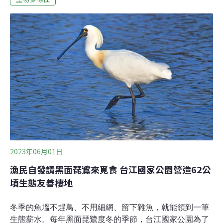
13日上午現勘。（自由時報報導）中正大學研發智慧養蜂
系統 遠端掌握健康、節省看顧人力以往蜂農須時常開蜂箱
檢查蜜蜂健康與否，增加蜂農工作量，造成青年不願意投
入產業、養殖蜜蜂產業高齡化等問題，中正大學創新創業
基地團隊Fantast運用物聯網和AI影像辨識技術，研發
「BeeCare智慧養蜂系統」，包含智能養蜂、蜂箱追蹤應
用程式等，將科技數據導入養蜂產業，蜂農從遠端就可掌
握蜜蜂健康變化，有助節省人力看顧成本。（自由時報報
導）
2023年06月01日
漁民自發請黑面琵鷺來覓食 台江國家公園營造62公
頃生態友善棲地
冬季的魚塭不趕鳥、不用細網、留下雜魚，就能領到一筆
生態薪水。每年黑面琵鷺度冬的季節，台江國家公園為了