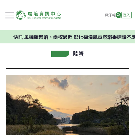
電子報
登入
訊
風機離聚落、學校過近 彰化福漢風電案環委建議不應開發
陸蟹