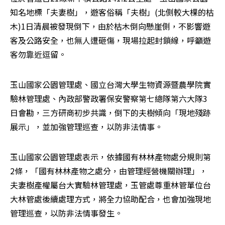
知名地標「夫妻樹」，遊客俗稱「夫樹」(北側較大棵的枯
木)1日清晨被發現倒下，由於枯木倒向懸崖側，不影響遊
客及公路安全，也無人遭砸傷，現場拉起封鎖線，呼籲遊
客勿靠近逗留。
玉山國家公園管理處、國立台灣大學生物資源暨農學院實
驗林管理處、內政部警政署保安警察第七總隊第六大隊3
日會勘，三方研商初步共識，倒下的夫樹傾向「現地殘跡
展示」，並加強管理巡查，以防非法情事。
玉山國家公園管理處表示，依據國有林林產物處分規則第
2條，「國有林林產物之處分，由管理經營機關辦理」，
夫妻樹產權屬台大實驗林管理處，玉管處尊重林管單位台
大林管處後續處理方式，將全力協助配合，也會加強現地
管理巡查，以防非法情事發生。