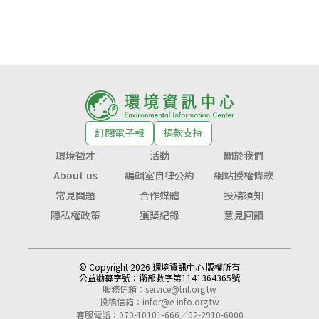
訂閱電子報
捐款支持
環境徵才
活動
關於我們
About us
編輯室自律公約
網站授權條款
常見問題
合作媒體
投稿須知
隱私權政策
獲獎紀錄
意見回饋
© Copyright 2026 環境資訊中心 版權所有
公益勸募字號：
衛部救字第1141364365號
服務信箱：
service@tnf.org.tw
投稿信箱：
infor@e-info.org.tw
客服電話：070-10101-666／02-2910-6000