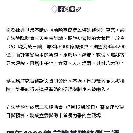
引發社會爭議不斷的《前瞻基礎建設特別條例》草案，經
立法院臨時會三天密集討論，擺脫初審時的大武鬥，於今
（5）晚完成三讀。原8年8900億總預算，調整為4年4200
億；而計畫從原本的軌道、水環境、綠能、數位、城鄉等
五大建設，再增少子化、食安、人才培育，共計八大項。
條文增訂究責條款與資訊公開。不過，區段徵收並未被排
除，計畫執行未達標準時的退場機制也未被納入。
立法院預計於第二次臨時會（7月12到28日）審查建設項
目與預算，將成立委與縣市首長力爭的主戰場。