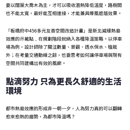
要以闊葉大喬木為主，才可以吸收潛熱降低溫度，路樹間
也不能太寬，最好能互相連接，才能兼具導風遮蔭效果。
「板橋府中456多元友善空間改造計畫」是新北減緩熱島
效應的示範點﹑在規劃階段就納入各種降溫策略。以停車
場為例，設計師除了關注數量、景觀、透水保水、植栽
外；在考量交通動線之餘，也要思考如何讓停車場與現有
空間共同建構出有效的風廊。
點滴努力 只為更長久舒適的生活
環境
都市熱島效應的形成非一朝一夕，人為努力真的可以翻轉
愈來愈熱的趨勢，為都市降溫嗎？