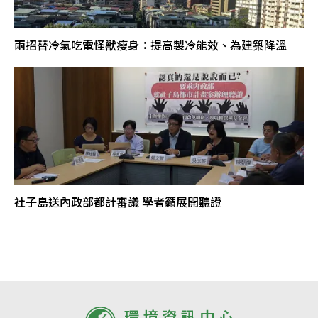
兩招替冷氣吃電怪獸瘦身：提高製冷能效、為建築降溫
社子島送內政部都計審議 學者籲展開聽證