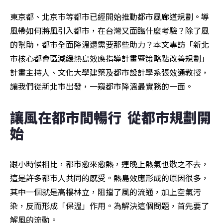
東京都、北京市等都市已經開始推動都市風廊道規劃。導
風帶如何將風引入都市，在台灣又面臨什麼考驗？除了風
的幫助，都市全面降溫還需要那些助力？本文專訪「新北
市核心都會區減緩熱島效應指導計畫暨策略點改善規劃」
計畫主持人、文化大學建築及都市設計學系張效通教授，
讓我們從新北市出發，一窺都市降溫最實務的一面。
讓風在都市間暢行  從都市規劃開
始
跟小時候相比，都市愈來愈熱，連晚上熱氣也散之不去，
這是許多都市人共同的感受。熱島效應形成的原因很多，
其中一個就是高樓林立，阻擋了風的流通，加上空氣污
染，反而形成「保溫」作用。為解決這個問題，首先要了
解風的流動。