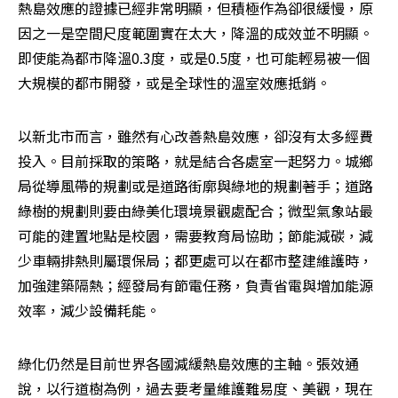
熱島效應的證據已經非常明顯，但積極作為卻很緩慢，原
因之一是空間尺度範圍實在太大，降溫的成效並不明顯。
即使能為都市降溫0.3度，或是0.5度，也可能輕易被一個
大規模的都市開發，或是全球性的溫室效應抵銷。
以新北市而言，雖然有心改善熱島效應，卻沒有太多經費
投入。目前採取的策略，就是結合各處室一起努力。城鄉
局從導風帶的規劃或是道路街廓與綠地的規劃著手；道路
綠樹的規劃則要由綠美化環境景觀處配合；微型氣象站最
可能的建置地點是校園，需要教育局協助；節能減碳，減
少車輛排熱則屬環保局；都更處可以在都市整建維護時，
加強建築隔熱；經發局有節電任務，負責省電與增加能源
效率，減少設備耗能。
綠化仍然是目前世界各國減緩熱島效應的主軸。張效通
說，以行道樹為例，過去要考量維護難易度、美觀，現在