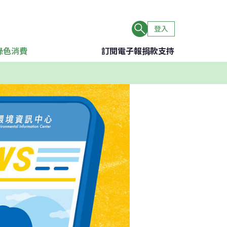
登入
綠色消費
訂閱電子報
捐款支持