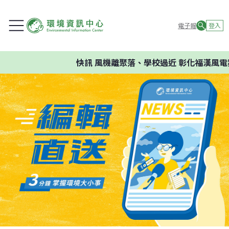
電子報
登入
快訊
風機離聚落、學校過近 彰化福漢風電