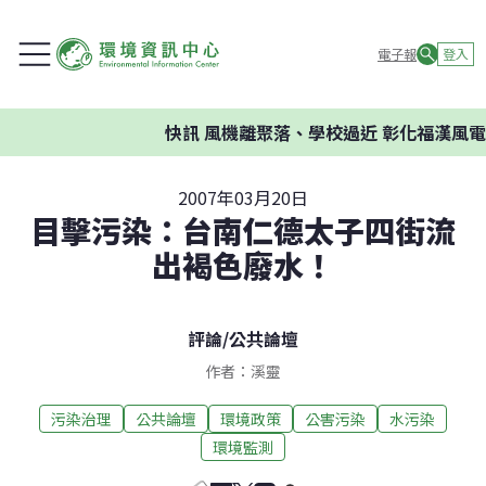
電子報
登入
快訊
風機離聚落、學校過近 彰化福漢風電案
2007年03月20日
目擊污染：台南仁德太子四街流
出褐色廢水！
評論
/
公共論壇
作者：溪靈
污染治理
公共論壇
環境政策
公害污染
水污染
環境監測