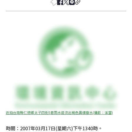
近拍台南縣仁德鄉太子四街5巷雨水道流出褐色異樣廢水(攝影：溪靈)
時間：2007年03月17日(星期六)下午1340時。 
