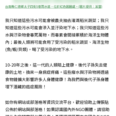
台南縣仁德鄉太子四街5巷雨水道，位於紅色圓圈處。(圖片提供：溪靈)
我只知道這些污水可能會被農夫抽去灌溉稻米蔬菜；我只
知道這些污水可能會滲入並汙染地下水；我只知道這些污
水與汙染物會毒死萬物，而毒素會間接累積於海洋生物體
內；最後人類將可能食用了受污染的稻米蔬菜、海洋生物
(魚/蝦/貝類)，喝了受污染的地下水。
10-20年之後，這一代的人類賠上健康，後代子孫失去健
康的土地，換來一身病症疼痛。這些廢水與汙染物將透過
食物鏈擴大影響許多人身體健康！為我們與後代子孫身體
埋下潛藏的癌症風險！
如你有網站或部落格等資訊交流平台，歡迎協助上傳張貼
公佈於網站與部落格！如果認識國內外NGO團體，請協助