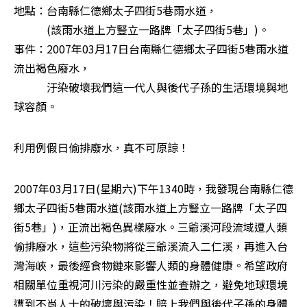
地點：台南縣仁德鄉太子四街5巷雨水道，

　　　(該雨水道上方豎立一路牌「太子四街5巷」)。 

事件：2007年03月17日台南縣仁德鄉太子四街5巷雨水道
流出褐色廢水，

　　　汙染破壞我們這一代人與後代子孫的生活環境與地
球容顏。
利用例假日偷排廢水，真不可原諒！
2007年03月17日(星期六)下午1340時，我發現台南縣仁德
鄉太子四街5巷雨水道(該雨水道上方豎立一路牌「太子四
街5巷」)，正流出褐色異樣廢水。三爺溪河段流域遭人類
偷排廢水，這些污染物將從三爺溪流入二仁溪，再進入台
灣海峽，最後經食物鏈來影響人類的身體健康。希望政府
相關單位重視河川污染的嚴重性並查辦之，避免地球環境
遭到不肖人士的破壞與污染！賠上我們與後代子孫的身體