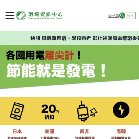
電子報
登入
快訊
風機離聚落、學校過近 彰化福漢風電案環委建議不應