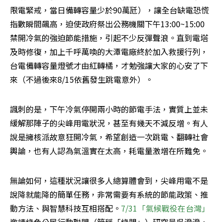
限電緊戒，當日備轉容量少於90萬瓩），讓全台缺電恐慌
指數瞬間飆高，迫使政府祭出公務機關下午13:00~15:00
禁開冷氣的強迫節能措施，引起不少反彈聲浪。直到電塔
及時修復，加上千呼萬喚的大潭電廠終於加入救援行列，
台電備轉容量燈號才由紅轉橘，才勉強讓大家的心安了下
來（不過後來8/15依舊發生跳電意外）。
諷刺的是，下午冷氣停開兩小時的節電手法，實質上並未
緩解那陣子的尖峰用電狀況，甚至有幾天不減反增。有人
說是擁核派故意狂開冷氣，希望創造一次跳電、翻轉社會
輿論，也有人認為氣溫實在太高，耗電量激增在所難免。
無論如何，這種狀況讓很多人總算體會到，尖峰用電不是
說降就能降的簡單任務，非常需要有系統的節能政策、推
動方法、與智慧科技互相搭配。
7/31「氣候戰役在台灣」