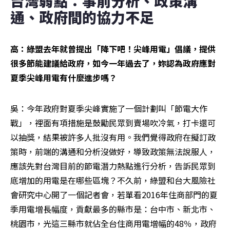
台灣弱點：事前分析、政策溝
通、政府間的協力不足
高：綠盟去年就曾提出「降下吧！尖峰用電」倡議，提供
很多節能建議給政府，如今一年過去了，妳認為政府應對
夏季尖峰用電有什麼進步嗎？
吳：今年政府對夏季尖峰實施了一個計劃叫「節電大作
戰」，裡面有項措施是鼓勵民眾到賣場吹冷氣，打卡還可
以抽獎，結果被許多人批沒有用。我們覺得政府在擬訂政
策時，前端的溝通和分析沒做好，導致政策無法說服人，
應該先對台灣目前的節電潛力熱點進行分析，告訴民眾到
底增加的用電是在哪些區塊？不久前，綠盟和台大風險社
會研究中心開了一個記者會，若單看2016年住商部門的夏
季用電增長幅度，貢獻最多的縣市是：台中市、新北市、
桃園市，光這三縣市就佔全台住商用電增幅的48％，政府