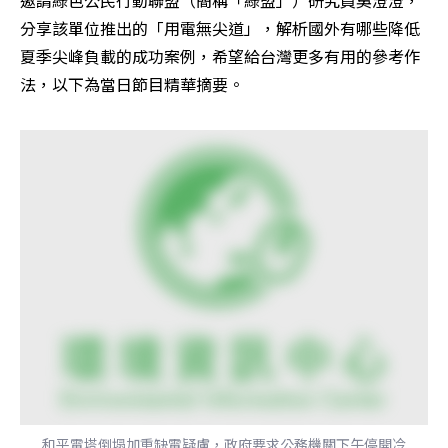
邀請綠色公民行動聯盟（簡稱「綠盟」）研究員吳澄澄，
分享該單位推出的「用電無尖道」，解析國外有哪些降低
夏季尖峰負載的成功案例，希望給台灣更多有用的參考作
法，以下為當日節目精華摘要。
和平電塔倒塌加重缺電疑慮，政府要求公務機關下午停開冷